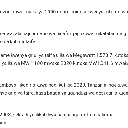
wanzoni mwa miaka ya 1990 nchi ilipoingia kwenye mfumo wa
ea wazalishaji umeme wa binafsi, japokuwa mikataba mingi
elea kutesa taifa.
eme kwenye gridi ya taifa ulikuwa Megawatt 1,573.7, kutok
id yalikuwa MW 1,180 mwaka 2020 kutoka MW1,041.6 mwak
, ambayo ilikadiria kuwa hadi kufikia 2020, Tanzania ingekuwa
ye grid ya taifa, hasa baada ya ugunduzi wa gesi asilia kua
003, sekta hiyo ilikabiliwa na changamoto mbalimbali
sisi.