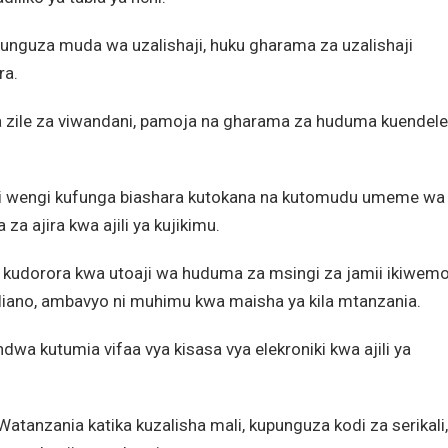
unguza muda wa uzalishaji, huku gharama za uzalishaji
ra.
a zile za viwandani, pamoja na gharama za huduma kuendel
i wengi kufunga biashara kutokana na kutomudu umeme wa
a ajira kwa ajili ya kujikimu.
a kudorora kwa utoaji wa huduma za msingi za jamii ikiwem
liano, ambavyo ni muhimu kwa maisha ya kila mtanzania.
 kutumia vifaa vya kisasa vya elekroniki kwa ajili ya
tanzania katika kuzalisha mali, kupunguza kodi za serikali,