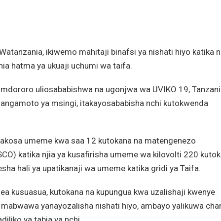
nzania, ikiwemo mahitaji binafsi ya nishati hiyo katika n
shia hatma ya ukuaji uchumi wa taifa.
a mdororo uliosababishwa na ugonjwa wa UVIKO 19, Tanzani
hangamoto ya msingi, itakayosababisha nchi kutokwenda
inakosa umeme kwa saa 12 kutokana na matengenezo
O) katika njia ya kusafirisha umeme wa kilovolti 220 kuto
ha hali ya upatikanaji wa umeme katika gridi ya Taifa.
ea kusuasua, kutokana na kupungua kwa uzalishaji kwenye
 mabwawa yanayozalisha nishati hiyo, ambayo yalikuwa cha
liko ya tabia ya nchi.