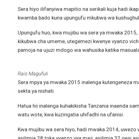
Sera hiyo ilifanyiwa mapitio na serikali kuja hadi 
kwamba bado kuna upungufu mkubwa wa kushughuli
Upungufu huo, kwa mujibu wa sera ya mwaka 2015, ni
kikubwa cha umeme, utegemezi kwenye vyanzo vichach
pamoja na ujuzi mdogo wa wahusika katika masuala 
Rais Magufuli
Sera mpya ya mwaka 2015 inalenga kutengeneza mazi
sekta ya nishati.
Hatua hii inalenga kuhakikisha Tanzania inaenda 
watu wote, kwa kuzingatia uhifadhi na ufanisi.
Kwa mujibu wa sera hiyo, hadi mwaka 2014, uwezo 
asilimia 28 toka vyanzo vya maji, asilimia 32 gesi asi