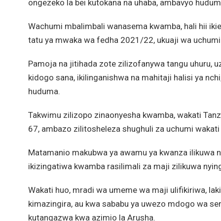
ongezeko la bei kutokana na uhaba, ambavyo hudum
Wachumi mbalimbali wanasema kwamba, hali hii ikie
tatu ya mwaka wa fedha 2021/22, ukuaji wa uchumi u
Pamoja na jitihada zote zilizofanywa tangu uhuru,
kidogo sana, ikilinganishwa na mahitaji halisi ya nch
huduma.
Takwimu zilizopo zinaonyesha kwamba, wakati Tanza
67, ambazo zilitosheleza shughuli za uchumi wakati 
Matamanio makubwa ya awamu ya kwanza ilikuwa ni 
ikizingatiwa kwamba rasilimali za maji zilikuwa nying
Wakati huo, mradi wa umeme wa maji ulifikiriwa, l
kimazingira, au kwa sababu ya uwezo mdogo wa seri
kutangazwa kwa azimio la Arusha.