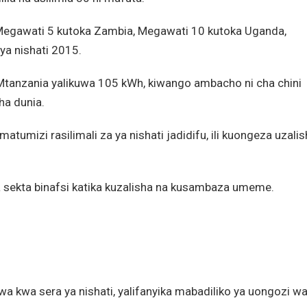
 Megawati 5 kutoka Zambia, Megawati 10 kutoka Uganda,
a nishati 2015.
anzania yalikuwa 105 kWh, kiwango ambacho ni cha chini
ha dunia.
atumizi rasilimali za ya nishati jadidifu, ili kuongeza uzalis
la sekta binafsi katika kuzalisha na kusambaza umeme.
wa kwa sera ya nishati, yalifanyika mabadiliko ya uongozi w