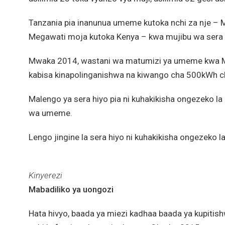
Tanzania pia inanunua umeme kutoka nchi za nje –
Megawati moja kutoka Kenya – kwa mujibu wa sera y
Mwaka 2014, wastani wa matumizi ya umeme kwa Mt
kabisa kinapolinganishwa na kiwango cha 500kWh c
Malengo ya sera hiyo pia ni kuhakikisha ongezeko la m
wa umeme.
Lengo jingine la sera hiyo ni kuhakikisha ongezeko 
Kinyerezi
Mabadiliko ya uongozi
Hata hivyo, baada ya miezi kadhaa baada ya kupitish