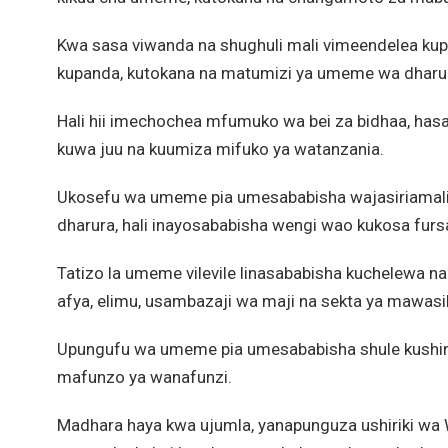
Kwa sasa viwanda na shughuli mali vimeendelea kup
kupanda, kutokana na matumizi ya umeme wa dharu
Hali hii imechochea mfumuko wa bei za bidhaa, has
kuwa juu na kuumiza mifuko ya watanzania.
Ukosefu wa umeme pia umesababisha wajasiriamal
dharura, hali inayosababisha wengi wao kukosa fursa z
Tatizo la umeme vilevile linasababisha kuchelewa n
afya, elimu, usambazaji wa maji na sekta ya mawasi
Upungufu wa umeme pia umesababisha shule kushindwa
mafunzo ya wanafunzi.
Madhara haya kwa ujumla, yanapunguza ushiriki wa Wa