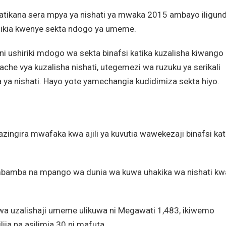
ikapatikana sera mpya ya nishati ya mwaka 2015 ambayo iligun
kia kwenye sekta ndogo ya umeme.
 ushiriki mdogo wa sekta binafsi katika kuzalisha kiwango
e vya kuzalisha nishati, utegemezi wa ruzuku ya serikali
ya nishati. Hayo yote yamechangia kudidimiza sekta hiyo.
ngira mwafaka kwa ajili ya kuvutia wawekezaji binafsi kat
sambamba na mpango wa dunia wa kuwa uhakika wa nishati kw
wa uzalishaji umeme ulikuwa ni Megawati 1,483, ikiwemo
liia na asilimia 30 ni mafuta.