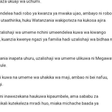
aza ukuaji wa uchumi.
ndelea hadi robo ya kwanza ya mwaka ujao, ambayo ni robo
taathirika, huku Watanzania wakipoteza na kukosa ajira.
 uzalishaji wa umeme nchini umeendelea kuwa wa kiwango
i, kuanzia kwenye ngazi ya familia hadi uzalishaji wa bidhaa 
nia inapata uhuru, uzalishaji wa umeme ulikuwa ni Megawa
ule.
kuwa na umeme wa uhakika wa maji, ambao ni bei nafuu,
i.
akini inawezekana haukuwa kipaumbele, ama sababu za
kali kutekeleza mradi huo, miaka michache baada ya