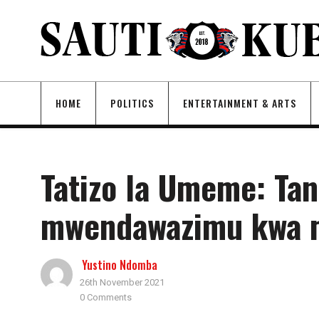
HOME
POLITICS
ENTERTAINMENT & ARTS
Tatizo la Umeme: Ta
mwendawazimu kwa m
Yustino Ndomba
26th November 2021
0 Comments