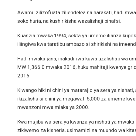
Awamu zilizofuata ziliendelea na harakati, hadi m
soko huria, na kushirikisha wazalishaji binafsi.
Kuanzia mwaka 1994, sekta ya umeme ilianza kupok
iliingiwa kwa taratibu ambazo si shirikishi na imeend
Hadi mwaka jana, inakadiriwa kuwa uzalishaji wa um
MW 1,366.0 mwaka 2016, huku mahitaji kwenye gr
2016.
Kiwango hiki ni chini ya matarajio ya sera ya nishati
ikizalisha si chini ya megawati 5,000 za umeme kwen
mwanzoni mwa miaka ya 2000.
Kwa mujibu wa sera ya kwanza ya nishati ya mwaka 2
zikiwemo za kisheria, usimamizi na muundo wa kitaa