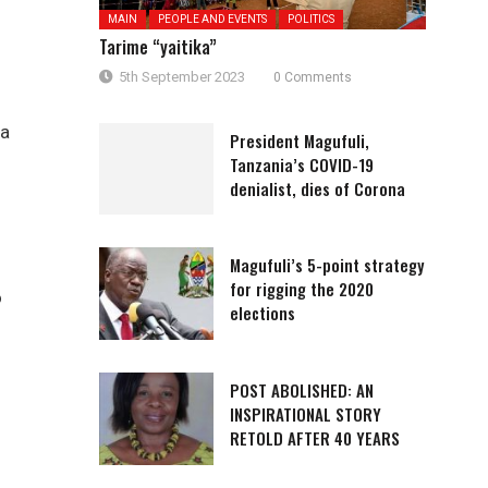
MAIN
PEOPLE AND EVENTS
POLITICS
Tarime “yaitika”
5th September 2023
0 Comments
ea
President Magufuli,
Tanzania’s COVID-19
denialist, dies of Corona
Magufuli’s 5-point strategy
for rigging the 2020
o
elections
POST ABOLISHED: AN
INSPIRATIONAL STORY
RETOLD AFTER 40 YEARS