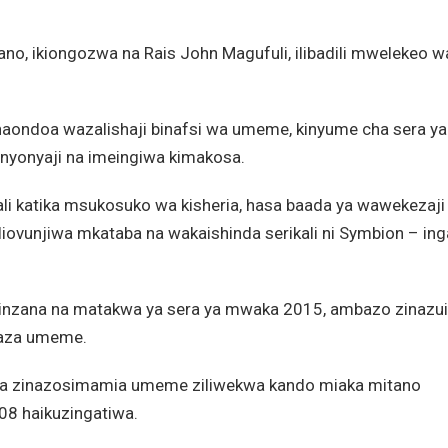
ano, ikiongozwa na Rais John Magufuli, ilibadili mwelekeo w
inaondoa wazalishaji binafsi wa umeme, kinyume cha sera ya
nyonyaji na imeingiwa kimakosa.
kali katika msukosuko wa kisheria, hasa baada ya wawekezaji
liovunjiwa mkataba na wakaishinda serikali ni Symbion – in
azokinzana na matakwa ya sera ya mwaka 2015, ambazo zinazu
mbaza umeme.
a zinazosimamia umeme ziliwekwa kando miaka mitano
08 haikuzingatiwa.