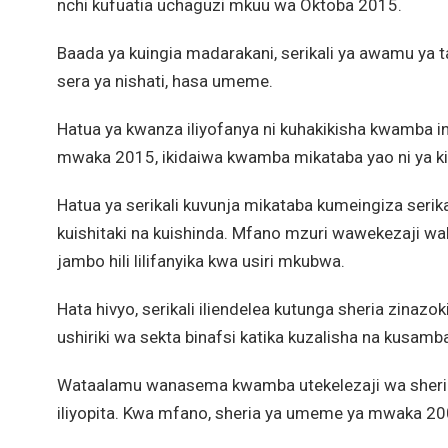
nchi kufuatia uchaguzi mkuu wa Oktoba 2015.
Baada ya kuingia madarakani, serikali ya awamu ya t
sera ya nishati, hasa umeme.
Hatua ya kwanza iliyofanya ni kuhakikisha kwamba 
mwaka 2015, ikidaiwa kwamba mikataba yao ni ya ki
Hatua ya serikali kuvunja mikataba kumeingiza seri
kuishitaki na kuishinda. Mfano mzuri wawekezaji wa
jambo hili lilifanyika kwa usiri mkubwa.
Hata hivyo, serikali iliendelea kutunga sheria zin
ushiriki wa sekta binafsi katika kuzalisha na kusa
Wataalamu wanasema kwamba utekelezaji wa sheri
iliyopita. Kwa mfano, sheria ya umeme ya mwaka 20