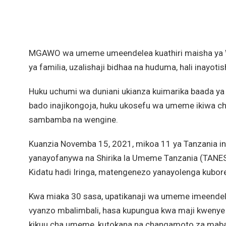
MGAWO wa umeme umeendelea kuathiri maisha ya Wata
ya familia, uzalishaji bidhaa na huduma, hali inayoti
Huku uchumi wa duniani ukianza kuimarika baada y
bado inajikongoja, huku ukosefu wa umeme ikiwa c
sambamba na wengine.
Kuanzia Novemba 15, 2021, mikoa 11 ya Tanzania 
yanayofanywa na Shirika la Umeme Tanzania (TANESC
Kidatu hadi Iringa, matengenezo yanayolenga kubores
Kwa miaka 30 sasa, upatikanaji wa umeme imeendel
vyanzo mbalimbali, hasa kupungua kwa maji kwenye
kikuu cha umeme, kutokana na changamoto za mabadi