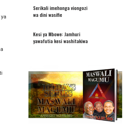
Serikali imehonga viongozi
wa dini wasifie
 ya
Kesi ya Mbowe: Jamhuri
yawafutia kesi washitakiwa
na
ti