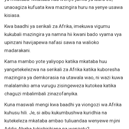
unaoagiza kufuata kwa mazingira huru na yenye usawa
kisiasa.
Kwa baadhi ya serikali za Afrika, imekuwa vigumu
kukubali mazingira ya namna hii kwani bado vyama vya
upinzani havijapewa nafasi sawa na walioko
madarakani.
Kama mambo yote yaliyopo katika mkataba huu
yangetekelezwa na serikali za Afrika katika kuboresha
mazingira ya demkorasia na utawala wao, ni wazi kuwa
malalamiko ama vurugu zisingeweza kutokea katika
chaguzi mbalimbali zinazofanyika.
Kuna maswali mengi kwa baadhi ya viongozi wa Afrika
kuhusu hili. Je, si aibu kukumbushwa kuridhia na
kutekeleza mkataba ambao tuliuandaa wenyewe mjini
Addis Ababa tukishirikiana na wenzetu?