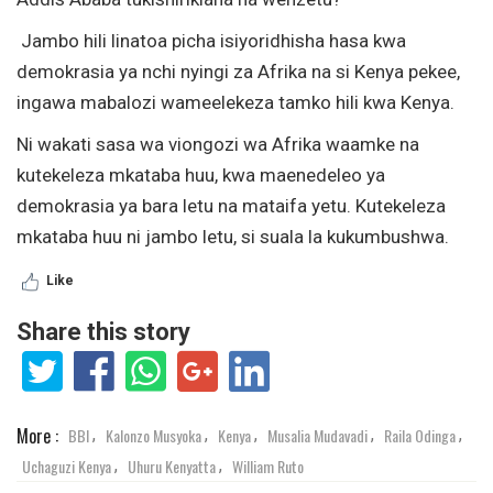
Jambo hili linatoa picha isiyoridhisha hasa kwa
demokrasia ya nchi nyingi za Afrika na si Kenya pekee,
ingawa mabalozi wameelekeza tamko hili kwa Kenya.
Ni wakati sasa wa viongozi wa Afrika waamke na
kutekeleza mkataba huu, kwa maenedeleo ya
demokrasia ya bara letu na mataifa yetu. Kutekeleza
mkataba huu ni jambo letu, si suala la kukumbushwa.
Like
Share this story
More :
BBI
Kalonzo Musyoka
Kenya
Musalia Mudavadi
Raila Odinga
,
,
,
,
,
Uchaguzi Kenya
Uhuru Kenyatta
William Ruto
,
,