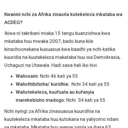
Kwanini nchi za Afrika zinasita kutekeleza mkataba wa
ACDEG?
Ikiwa ni takribani miaka 15 tangu kuanzishwa kwa
mkataba huu mwaka 2007, bado kuna kile
kinachoonekana kusuasua kwa baadhi ya nchi katika
kuuridia na kuutekeleza makataba huu wa Demokrasia,
Uchaguzi na Utawala. Hadi sasa hali iko hivi
Waliosaini
: Nchi 46 kati ya 55
Waliothibitisha/ kuridhia:
Nchi 34 kati ya 55
Waliotekeleza, kuufuata au kufanyia
marekebisho madogo:
Nchi 34 kati ya 55
Nchi nyingi za Afrika zinasuasua kuuridhia na
kuutekeleza mkataba huu kutokana na yaliyomo ndani
ya mkataba. Mkataba huu wenye jumla ya ibara 63,