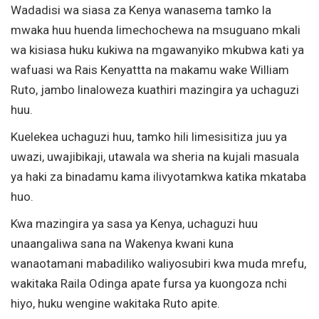
Wadadisi wa siasa za Kenya wanasema tamko la
mwaka huu huenda limechochewa na msuguano mkali
wa kisiasa huku kukiwa na mgawanyiko mkubwa kati ya
wafuasi wa Rais Kenyattta na makamu wake William
Ruto, jambo linaloweza kuathiri mazingira ya uchaguzi
huu.
Kuelekea uchaguzi huu, tamko hili limesisitiza juu ya
uwazi, uwajibikaji, utawala wa sheria na kujali masuala
ya haki za binadamu kama ilivyotamkwa katika mkataba
huo.
Kwa mazingira ya sasa ya Kenya, uchaguzi huu
unaangaliwa sana na Wakenya kwani kuna
wanaotamani mabadiliko waliyosubiri kwa muda mrefu,
wakitaka Raila Odinga apate fursa ya kuongoza nchi
hiyo, huku wengine wakitaka Ruto apite.