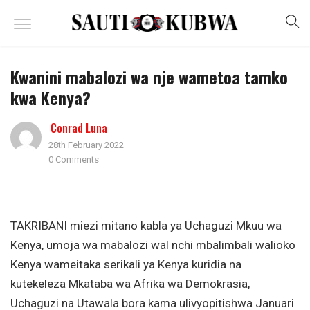
Kwanini mabalozi wa nje wametoa tamko
kwa Kenya?
Conrad Luna
28th February 2022
0 Comments
TAKRIBANI miezi mitano kabla ya Uchaguzi Mkuu wa
Kenya, umoja wa mabalozi wal nchi mbalimbali walioko
Kenya wameitaka serikali ya Kenya kuridia na
kutekeleza Mkataba wa Afrika wa Demokrasia,
Uchaguzi na Utawala bora kama ulivyopitishwa Januari