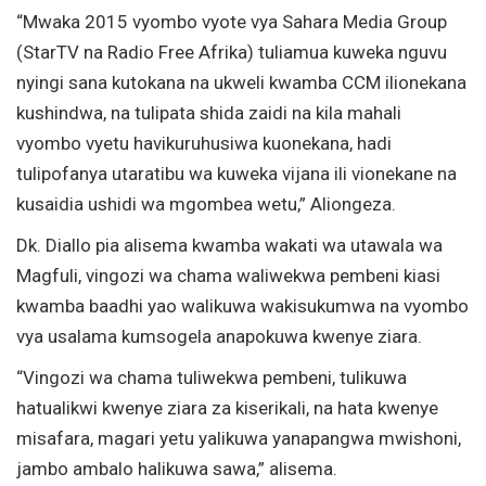
“Mwaka 2015 vyombo vyote vya Sahara Media Group
(StarTV na Radio Free Afrika) tuliamua kuweka nguvu
nyingi sana kutokana na ukweli kwamba CCM ilionekana
kushindwa, na tulipata shida zaidi na kila mahali
vyombo vyetu havikuruhusiwa kuonekana, hadi
tulipofanya utaratibu wa kuweka vijana ili vionekane na
kusaidia ushidi wa mgombea wetu,” Aliongeza.
Dk. Diallo pia alisema kwamba wakati wa utawala wa
Magfuli, vingozi wa chama waliwekwa pembeni kiasi
kwamba baadhi yao walikuwa wakisukumwa na vyombo
vya usalama kumsogela anapokuwa kwenye ziara.
“Vingozi wa chama tuliwekwa pembeni, tulikuwa
hatualikwi kwenye ziara za kiserikali, na hata kwenye
misafara, magari yetu yalikuwa yanapangwa mwishoni,
jambo ambalo halikuwa sawa,” alisema.