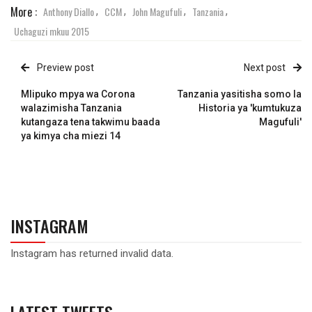
More :
Anthony Diallo
CCM
John Magufuli
Tanzania
,
,
,
,
Uchaguzi mkuu 2015
Preview post
Next post
Mlipuko mpya wa Corona
Tanzania yasitisha somo la
walazimisha Tanzania
Historia ya 'kumtukuza
kutangaza tena takwimu baada
Magufuli'
ya kimya cha miezi 14
INSTAGRAM
Instagram has returned invalid data.
LATEST TWEETS