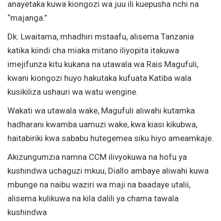
anayetaka kuwa kiongozi wa juu ili kuepusha nchi na
“majanga.”
Dk. Lwaitama, mhadhiri mstaafu, alisema Tanzania
katika kiindi cha miaka mitano iliyopita itakuwa
imejifunza kitu kukana na utawala wa Rais Magufuli,
kwani kiongozi huyo hakutaka kufuata Katiba wala
kusikiliza ushauri wa watu wengine.
Wakati wa utawala wake, Magufuli aliwahi kutamka
hadharani kwamba uamuzi wake, kwa kiasi kikubwa,
haitabiriki kwa sababu hutegemea siku hiyo ameamkaje.
Akizungumzia namna CCM ilivyokuwa na hofu ya
kushindwa uchaguzi mkuu, Diallo ambaye aliwahi kuwa
mbunge na naibu waziri wa maji na baadaye utalii,
alisema kulikuwa na kila dalili ya chama tawala
kushindwa