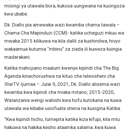
misingi ya utawala bora, kukosa uungwana na kuongoza
kwa ubabe.
Dk. Diallo pia ameweka wazi kwamba chama tawala –
Chama Cha Mapinduzi (CCM)- katika uchaguzi mkuu wa
mwaka 2015 kilikuwa na kila dalili za kushindwa, hivyo
wakaamua kutumia “mbinu” za ziada ili kuweza kuingia
madarakani.
Katika mahojiano maalum kwenye kipindi cha The Big
Agenda kinachorushwa na kituo cha televisheni cha
StarTV Ijumaa – Julai 9, 2021, Dk. Diallo alisema wazi
kwamba kwa kipindi cha miaka mitano; 2015-2020,
Watanzania wengi waliishi kwa hofu kutokana na kuwa
utawala wa kibabe usiofuata sheria na kusigina Katiba.
“Kwa kipindi hicho, tumepita katika kiza kifupi, kila mtu
hakuwa na hakika kesho ataamka salama, kwa kuwa