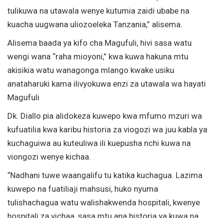
tulikuwa na utawala wenye kutumia zaidi ubabe na
kuacha uugwana uliozoeleka Tanzania,” alisema.
Alisema baada ya kifo cha Magufuli, hivi sasa watu
wengi wana “raha mioyoni,” kwa kuwa hakuna mtu
akisikia watu wanagonga mlango kwake usiku
anataharuki kama ilivyokuwa enzi za utawala wa hayati
Magufuli
Dk. Diallo pia alidokeza kuwepo kwa mfumo mzuri wa
kufuatilia kwa karibu historia za viogozi wa juu kabla ya
kuchaguiwa au kuteuliwa ili kuepusha nchi kuwa na
viongozi wenye kichaa.
“Nadhani tuwe waangalifu tu katika kuchagua. Lazima
kuwepo na fuatiliaji mahsusi, huko nyuma
tulishachagua watu walishakwenda hospitali, kwenye
hospitali za vichaa, sasa mtu ana historia ya kuwa na