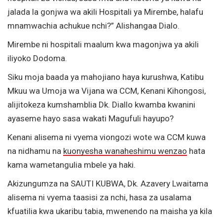
jalada la gonjwa wa akili Hospitali ya Mirembe, halafu
mnamwachia achukue nchi?” Alishangaa Dialo.
Mirembe ni hospitali maalum kwa magonjwa ya akili
iliyoko Dodoma.
Siku moja baada ya mahojiano haya kurushwa, Katibu
Mkuu wa Umoja wa Vijana wa CCM, Kenani Kihongosi,
alijitokeza kumshamblia Dk. Diallo kwamba kwanini
ayaseme hayo sasa wakati Magufuli hayupo?
Kenani alisema ni vyema viongozi wote wa CCM kuwa
na nidhamu na
kuonyesha wanaheshimu wenzao
hata
kama wametangulia mbele ya haki.
Akizungumza na SAUTI KUBWA, Dk. Azavery Lwaitama
alisema ni vyema taasisi za nchi, hasa za usalama
kfuatilia kwa ukaribu tabia, mwenendo na maisha ya kila