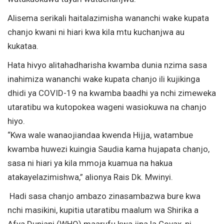
Alisema serikali haitalazimisha wananchi wake kupata
chanjo kwani ni hiari kwa kila mtu kuchanjwa au
kukataa.
Hata hivyo alitahadharisha kwamba dunia nzima sasa
inahimiza wananchi wake kupata chanjo ili kujikinga
dhidi ya COVID-19 na kwamba baadhi ya nchi zimeweka
utaratibu wa kutopokea wageni wasiokuwa na chanjo
hiyo.
“Kwa wale wanaojiandaa kwenda Hijja, watambue
kwamba huwezi kuingia Saudia kama hujapata chanjo,
sasa ni hiari ya kila mmoja kuamua na hakua
atakayelazimishwa,” alionya Rais Dk. Mwinyi.
Hadi sasa chanjo ambazo zinasambazwa bure kwa
nchi masikini, kupitia utaratibu maalum wa Shirika a
Afya Duniani (WHO) maarufu kwa jina la Covax, ni