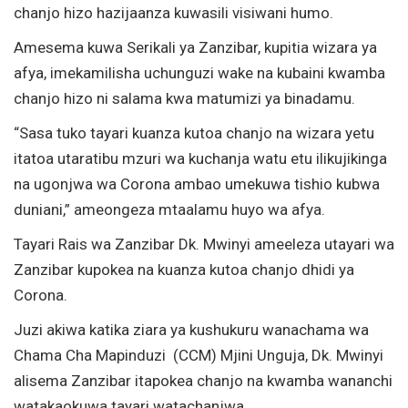
chanjo hizo hazijaanza kuwasili visiwani humo.
Amesema kuwa Serikali ya Zanzibar, kupitia wizara ya
afya, imekamilisha uchunguzi wake na kubaini kwamba
chanjo hizo ni salama kwa matumizi ya binadamu.
“Sasa tuko tayari kuanza kutoa chanjo na wizara yetu
itatoa utaratibu mzuri wa kuchanja watu etu ilikujikinga
na ugonjwa wa Corona ambao umekuwa tishio kubwa
duniani,” ameongeza mtaalamu huyo wa afya.
Tayari Rais wa Zanzibar Dk. Mwinyi ameeleza utayari wa
Zanzibar kupokea na kuanza kutoa chanjo dhidi ya
Corona.
Juzi akiwa katika ziara ya kushukuru wanachama wa
Chama Cha Mapinduzi (CCM) Mjini Unguja, Dk. Mwinyi
alisema Zanzibar itapokea chanjo na kwamba wananchi
watakaokuwa tayari watachanjwa.