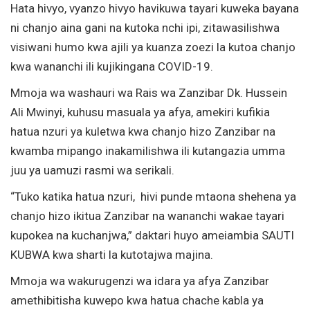
Hata hivyo, vyanzo hivyo havikuwa tayari kuweka bayana
ni chanjo aina gani na kutoka nchi ipi, zitawasilishwa
visiwani humo kwa ajili ya kuanza zoezi la kutoa chanjo
kwa wananchi ili kujikingana COVID-19.
Mmoja wa washauri wa Rais wa Zanzibar Dk. Hussein
Ali Mwinyi, kuhusu masuala ya afya, amekiri kufikia
hatua nzuri ya kuletwa kwa chanjo hizo Zanzibar na
kwamba mipango inakamilishwa ili kutangazia umma
juu ya uamuzi rasmi wa serikali.
“Tuko katika hatua nzuri, hivi punde mtaona shehena ya
chanjo hizo ikitua Zanzibar na wananchi wakae tayari
kupokea na kuchanjwa,” daktari huyo ameiambia SAUTI
KUBWA kwa sharti la kutotajwa majina.
Mmoja wa wakurugenzi wa idara ya afya Zanzibar
amethibitisha kuwepo kwa hatua chache kabla ya