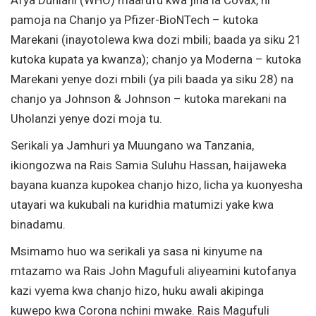
pamoja na Chanjo ya Pfizer-BioNTech – kutoka
Marekani (inayotolewa kwa dozi mbili; baada ya siku 21
kutoka kupata ya kwanza); chanjo ya Moderna – kutoka
Marekani yenye dozi mbili (ya pili baada ya siku 28) na
chanjo ya Johnson & Johnson – kutoka marekani na
Uholanzi yenye dozi moja tu.
Serikali ya Jamhuri ya Muungano wa Tanzania,
ikiongozwa na Rais Samia Suluhu Hassan, haijaweka
bayana kuanza kupokea chanjo hizo, licha ya kuonyesha
utayari wa kukubali na kuridhia matumizi yake kwa
binadamu.
Msimamo huo wa serikali ya sasa ni kinyume na
mtazamo wa Rais John Magufuli aliyeamini kutofanya
kazi vyema kwa chanjo hizo, huku awali akipinga
kuwepo kwa Corona nchini mwake. Rais Magufuli