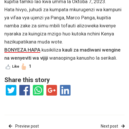
kupitia tamko lao kwa umma la Oktoba 7, 2023.
Hata hivyo, juhudi za kumpata mkurugenzi wa kampuni
ya vifaa vya ujenzi ya Panga, Marco Panga, kupitia
namba zake za simu mbili tofauti alizoweka kwenye
nyaraka za kuingiza mzigo huo kutoka nchini Kenya
hazikupatikana muda wote.
BONYEZA HAPA
kusikiliza
kauli za madiwani wengine
na wenyeviti wa vijiji
wanaopinga kanusho la serikali.
1
Like
Share this story
Preview post
Next post