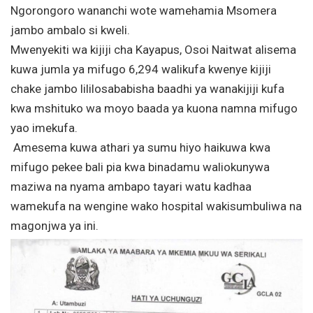
Ngorongoro wananchi wote wamehamia Msomera
jambo ambalo si kweli.
Mwenyekiti wa kijiji cha Kayapus, Osoi Naitwat alisema
kuwa jumla ya mifugo 6,294 walikufa kwenye kijiji
chake jambo lililosababisha baadhi ya wanakijiji kufa
kwa mshituko wa moyo baada ya kuona namna mifugo
yao imekufa.
Amesema kuwa athari ya sumu hiyo haikuwa kwa
mifugo pekee bali pia kwa binadamu waliokunywa
maziwa na nyama ambapo tayari watu kadhaa
wamekufa na wengine wako hospital wakisumbuliwa na
magonjwa ya ini.