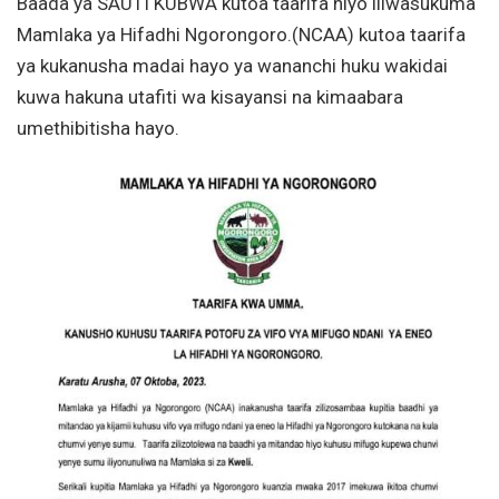
Baada ya SAUTI KUBWA kutoa taarifa hiyo iliwasukuma
Mamlaka ya Hifadhi Ngorongoro.(NCAA) kutoa taarifa
ya kukanusha madai hayo ya wananchi huku wakidai
kuwa hakuna utafiti wa kisayansi na kimaabara
umethibitisha hayo.