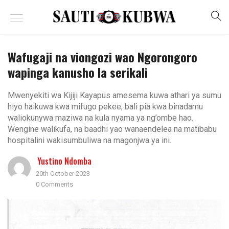
Wafugaji na viongozi wao Ngorongoro
wapinga kanusho la serikali
Mwenyekiti wa Kijiji Kayapus amesema kuwa athari ya sumu
hiyo haikuwa kwa mifugo pekee, bali pia kwa binadamu
waliokunywa maziwa na kula nyama ya ng’ombe hao.
Wengine walikufa, na baadhi yao wanaendelea na matibabu
hospitalini wakisumbuliwa na magonjwa ya ini.
Yustino Ndomba
20th October 2023
0 Comments