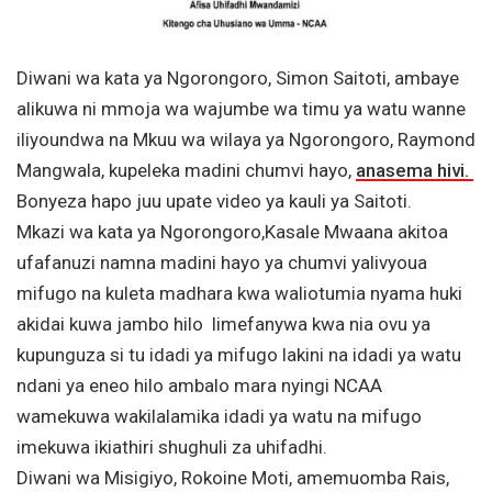
Diwani wa kata ya Ngorongoro, Simon Saitoti, ambaye
alikuwa ni mmoja wa wajumbe wa timu ya watu wanne
iliyoundwa na Mkuu wa wilaya ya Ngorongoro, Raymond
Mangwala, kupeleka madini chumvi hayo,
anasema hivi.
Bonyeza hapo juu upate video ya kauli ya Saitoti.
Mkazi wa kata ya Ngorongoro,Kasale Mwaana akitoa
ufafanuzi namna madini hayo ya chumvi yalivyoua
mifugo na kuleta madhara kwa waliotumia nyama huki
akidai kuwa jambo hilo limefanywa kwa nia ovu ya
kupunguza si tu idadi ya mifugo lakini na idadi ya watu
ndani ya eneo hilo ambalo mara nyingi NCAA
wamekuwa wakilalamika idadi ya watu na mifugo
imekuwa ikiathiri shughuli za uhifadhi.
Diwani wa Misigiyo, Rokoine Moti, amemuomba Rais,