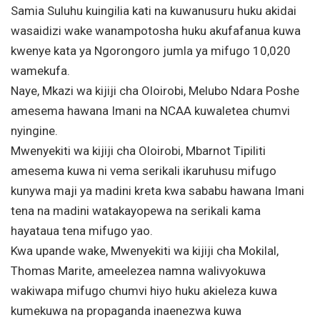
Samia Suluhu kuingilia kati na kuwanusuru huku akidai
wasaidizi wake wanampotosha huku akufafanua kuwa
kwenye kata ya Ngorongoro jumla ya mifugo 10,020
wamekufa.
Naye, Mkazi wa kijiji cha Oloirobi, Melubo Ndara Poshe
amesema hawana Imani na NCAA kuwaletea chumvi
nyingine.
Mwenyekiti wa kijiji cha Oloirobi, Mbarnot Tipiliti
amesema kuwa ni vema serikali ikaruhusu mifugo
kunywa maji ya madini kreta kwa sababu hawana Imani
tena na madini watakayopewa na serikali kama
hayataua tena mifugo yao.
Kwa upande wake, Mwenyekiti wa kijiji cha Mokilal,
Thomas Marite, ameelezea namna walivyokuwa
wakiwapa mifugo chumvi hiyo huku akieleza kuwa
kumekuwa na propaganda inaenezwa kuwa