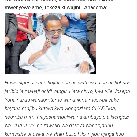
mwenyewe amejitokeza kuwajibu. Anasema:
Huwa sipendi sana kujibizana na watu wa aina hii kuhusu
jaribio la mauaji dhidi yangu. Hata hivyo, kwa vile Joseph
Yona na/au wanaomtuma wanafikiria maswali yake
hayana majibu kutoka kwa viongozi wa CHADEMA,
naomba mimi niliyeshambuliwa na ambaye pia kiongozi
wa CHADEMA na mwajiri wa dereva wanaojaribu
kumvisha uhusika wa shambulio hilo, nijibu ujinga huu.