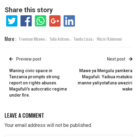
Share this story
More :
Freeman Mbowe
Tulia Ackson
Tundu Lissu
Waziri Kalemani
,
,
,
Preview post
Next post
Waning civic space in
Mawe ya Mwigulu yamkera
Tanzania prompts strong
Magufuli. Yaibua matukio
report on rights abuses.
manne yaliyotafuna uwaziri
Magufuli's autocratic regime
wake
under fire.
LEAVE A COMMENT
Your email address will not be published.