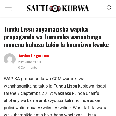
Tundu Lissu anyamazisha wapika
propaganda wa Lumumba wanaotunga
maneno kuhusu tukio la kuumizwa kwake
Ansbert Ngurumo
28th June 2018
0 Comments
WAPIKA propaganda wa CCM wamekuwa
wanahangaika na tukio la
Tundu Lissu
kupigwa risasi
tarehe 7 Septemba 2017; wakitaka kulnda uhalifu
aliofanyiwa kama ambavyo serikali imelinda askari
polisi waliomuua Akwilina Akwiline. Wanatafuta watu
wa kubambikia hatia hiyo, hasa wapinzani. Lissu