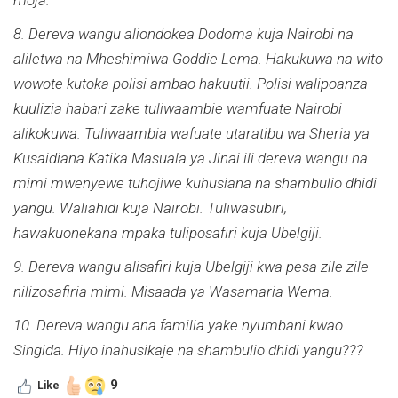
8. Dereva wangu aliondokea Dodoma kuja Nairobi na
aliletwa na Mheshimiwa Goddie Lema. Hakukuwa na wito
wowote kutoka polisi ambao hakuutii. Polisi walipoanza
kuulizia habari zake tuliwaambie wamfuate Nairobi
alikokuwa. Tuliwaambia wafuate utaratibu wa Sheria ya
Kusaidiana Katika Masuala ya Jinai ili dereva wangu na
mimi mwenyewe tuhojiwe kuhusiana na shambulio dhidi
yangu. Waliahidi kuja Nairobi. Tuliwasubiri,
hawakuonekana mpaka tuliposafiri kuja Ubelgiji.
9. Dereva wangu alisafiri kuja Ubelgiji kwa pesa zile zile
nilizosafiria mimi. Misaada ya Wasamaria Wema.
10. Dereva wangu ana familia yake nyumbani kwao
Singida. Hiyo inahusikaje na shambulio dhidi yangu???
9
Like