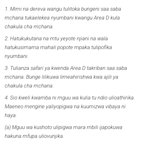
1. Mimi na dereva wangu tulitoka bungeni saa saba
mchana tukaelekea nyumbani kwangu Area D kula
chakula cha mchana.
2. Hatukukutana na mtu yeyote njiani na wala
hatukusimama mahali popote mpaka tulipofika
nyumbani.
3. Tulianza safari ya kwenda Area D takriban saa saba
mchana. Bunge lilikuwa limeahirishwa kwa ajili ya
chakula cha mchana.
4. Sio kweli kwamba ni mguu wa kulia tu ndio ulioathirika.
Maeneo mengine yaliyopigwa na kuumizwa vibaya ni
haya:
(a) Mguu wa kushoto ulipigwa mara mbili ijapokuwa
hakuna mfupa uliovunjika.