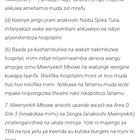
alikuwa amehamia muda sio mrefu.
(d) Kwenye jengo jirani anakoishi Naibu Spika Tulia,
mfanyakazi wake wa nyumbani alikuwepo na ndiye
aliyenikimbiza hospitalini.
(6) Baada ya kushambuliwa na wakati nakimbizwa
hospitali, mimi ndiye niliyemwambia dereva wangu
ampigie simu Mwenyekiti Mbowe na wabunge wengine
kuwapa taarifa. Walifika hospitalini more or less muda
huo huo niliofika mimi. Nilikuwa na fahamu muda wote
mpaka nilipoingizwa theatre ndio nikapoteza fahamu.
7. Mwenyekiti Mbowe anaishi upande wa pili wa Area D.
Site 3 (ninakokaa mimi) na Sengia (anakoishi Mwenyekiti)
zinatenganishwa na ukuta mmoja. Yote ni majengo ya
TBA na njia yetu ya kwenda au kutoka bungeni na mjini ni
moja.