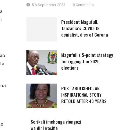
5th September 2023
0 Comments
ya
i
President Magufuli,
Tanzania’s COVID-19
denialist, dies of Corona
Magufuli’s 5-point strategy
kio
for rigging the 2020
ta
elections
ema
POST ABOLISHED: AN
INSPIRATIONAL STORY
RETOLD AFTER 40 YEARS
o
Serikali imehonga viongozi
no
wa dini wasifie