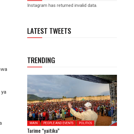
Instagram has returned invalid data.
LATEST TWEETS
TRENDING
 mwa
 ya
a
MAIN
PEOPLE AND EVENTS
POLITICS
Tarime “yaitika”