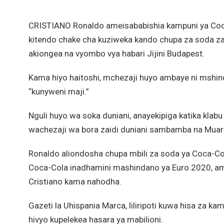
CRISTIANO Ronaldo ameisababishia kampuni ya Coca-
kitendo chake cha kuziweka kando chupa za soda za
akiongea na vyombo vya habari Jijini Budapest.
Kama hiyo haitoshi, mchezaji huyo ambaye ni mshind
“kunyweni maji.”
Nguli huyo wa soka duniani, anayekipiga katika klab
wachezaji wa bora zaidi duniani sambamba na Muarg
Ronaldo aliondosha chupa mbili za soda ya Coca-Co
Coca-Cola inadhamini mashindano ya Euro 2020, amb
Cristiano kama nahodha.
Gazeti la Uhispania Marca, liliripoti kuwa hisa za k
hivyo kupelekea hasara ya mabilioni.