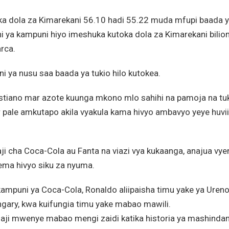
a dola za Kimarekani 56.10 hadi 55.22 muda mfupi baada 
 ya kampuni hiyo imeshuka kutoka dola za Kimarekani bilion
arca.
ni ya nusu saa baada ya tukio hilo kutokea.
stiano mar azote kuunga mkono mlo sahihi na pamoja na tu
 pale amkutapo akila vyakula kama hivyo ambavyo yeye huvii
i cha Coca-Cola au Fanta na viazi vya kukaanga, anajua vy
sema hivyo siku za nyuma.
ampuni ya Coca-Cola, Ronaldo aliipaisha timu yake ya Uren
ungary, kwa kuifungia timu yake mabao mawili.
ji mwenye mabao mengi zaidi katika historia ya mashinda