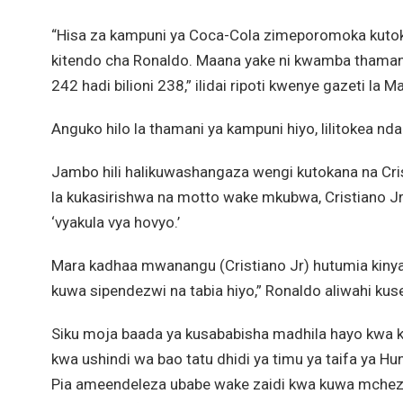
“Hisa za kampuni ya Coca-Cola zimeporomoka kutok
kitendo cha Ronaldo. Maana yake ni kwamba thamani
242 hadi bilioni 238,” ilidai ripoti kwenye gazeti la M
Anguko hilo la thamani ya kampuni hiyo, lilitokea nda
Jambo hili halikuwashangaza wengi kutokana na Cri
la kukasirishwa na motto wake mkubwa, Cristiano Jr
‘vyakula vya hovyo.’
Mara kadhaa mwanangu (Cristiano Jr) hutumia kinyaj
kuwa sipendezwi na tabia hiyo,” Ronaldo aliwahi ku
Siku moja baada ya kusababisha madhila hayo kwa k
kwa ushindi wa bao tatu dhidi ya timu ya taifa ya H
Pia ameendeleza ubabe wake zaidi kwa kuwa mcheza