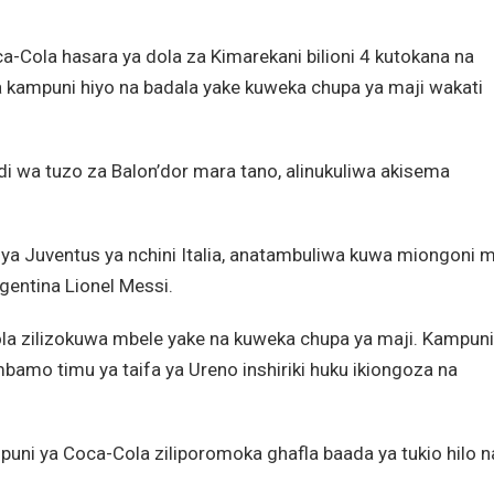
Cola hasara ya dola za Kimarekani bilioni 4 kutokana na
 kampuni hiyo na badala yake kuweka chupa ya maji wakati
i wa tuzo za Balon’dor mara tano, alinukuliwa akisema
u ya Juventus ya nchini Italia, anatambuliwa kuwa miongoni
entina Lionel Messi.
la zilizokuwa mbele yake na kuweka chupa ya maji. Kampuni
amo timu ya taifa ya Ureno inshiriki huku ikiongoza na
ampuni ya Coca-Cola ziliporomoka ghafla baada ya tukio hilo n