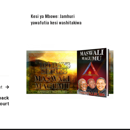
Kesi ya Mbowe: Jamhuri
yawafutia kesi washitakiwa
st
back
court