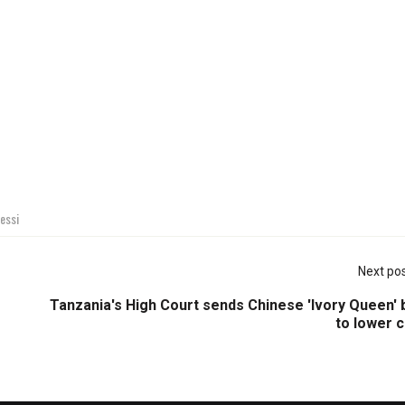
essi
Next po
Tanzania's High Court sends Chinese 'Ivory Queen' 
to lower 