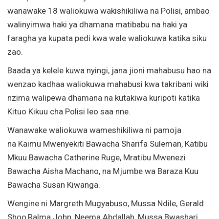
wanawake 18 waliokuwa wakishikiliwa na Polisi, ambao
walinyimwa haki ya dhamana matibabu na haki ya
faragha ya kupata pedi kwa wale waliokuwa katika siku
zao.
Baada ya kelele kuwa nyingi, jana jioni mahabusu hao na
wenzao kadhaa waliokuwa mahabusi kwa takribani wiki
nzima walipewa dhamana na kutakiwa kuripoti katika
Kituo Kikuu cha Polisi leo saa nne.
Wanawake waliokuwa wameshikiliwa ni pamoja
na Kaimu Mwenyekiti Bawacha Sharifa Suleman, Katibu
Mkuu Bawacha Catherine Ruge, Mratibu Mwenezi
Bawacha Aisha Machano, na Mjumbe wa Baraza Kuu
Bawacha Susan Kiwanga.
Wengine ni Margreth Mugyabuso, Mussa Ndile, Gerald
Shoo,Ralma John, Neema Abdallah, Mussa Bwashari,