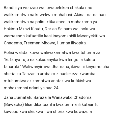
Baadhi ya wenzao waliowapelekea chakula nao
walikamatwa na kuwekwa mahabusi. Akina mama hao
walikamatwa na polisi ktika eneo la mahakama ya
Hakimu Mkazi Kisutu, Dar es Salaam walipokuwa
wameenda kufuatilia kesi inayomkabili Mwenyekiti wa
Chadema, Freeman Mbowe, Ijumaa iliyopita.
Polisi walidai kuwa waliwakamatwa kwa tuhuma za
“kufanya fujo na kukusanyika kwa lengo la kuleta
taharuki.” Waliwanyimwa dhamana, ikiwa ni kinyume cha
sheria za Tanzania ambazo zinaelekeza kwamba
mtuhumiwa akikamatwa anatakiwa kufikishwa
mahakamani ndani ya saa 24.
Jana Jumatatu Baraza la Wanawake Chadema
(Bawacha) liliandika taarifa kwa umma ili kutaarifu
kuwepo kwa ukiukwaji wa sheria kwa kuwazuia