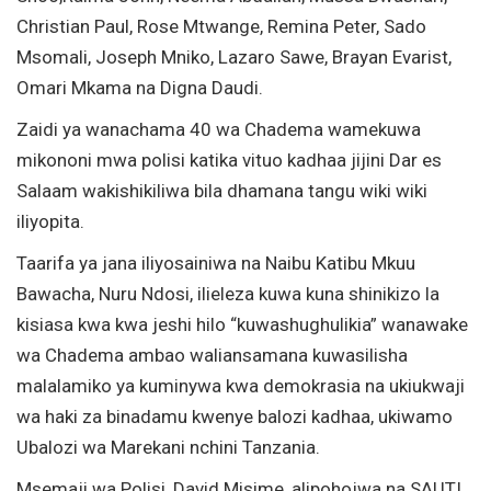
Christian Paul, Rose Mtwange, Remina Peter, Sado
Msomali, Joseph Mniko, Lazaro Sawe, Brayan Evarist,
Omari Mkama na Digna Daudi.
Zaidi ya wanachama 40 wa Chadema wamekuwa
mikononi mwa polisi katika vituo kadhaa jijini Dar es
Salaam wakishikiliwa bila dhamana tangu wiki wiki
iliyopita.
Taarifa ya jana iliyosainiwa na Naibu Katibu Mkuu
Bawacha, Nuru Ndosi, ilieleza kuwa kuna shinikizo la
kisiasa kwa kwa jeshi hilo “kuwashughulikia” wanawake
wa Chadema ambao waliansamana kuwasilisha
malalamiko ya kuminywa kwa demokrasia na ukiukwaji
wa haki za binadamu kwenye balozi kadhaa, ukiwamo
Ubalozi wa Marekani nchini Tanzania.
Msemaji wa Polisi, David Misime, alipohojwa na SAUTI