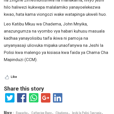
hilo haliwezi kukwepa malalamiko yanayoelekezwa
kwao, hata kama viongozi wake watapinga ukweli huo.
Leo Katibu Mkuu wa Chadema, John Mnyika,
anazungumza na vyombo vya habari kuhusu masuala
kadhaa yanayolisibu taifa ikiwa ni pamoja na
unyanyasaji uliovuka mipaka unaofanywa na Jeshi la
Polisi kwa malengo ya kisiasa kwa faida ya Chama Cha
Mapinduzi (CCM).
Like
Share this story
More :
Bawacha
Catherine Ruge
Chadema
Jeshi la Polisi Tanzania
,
,
,
,