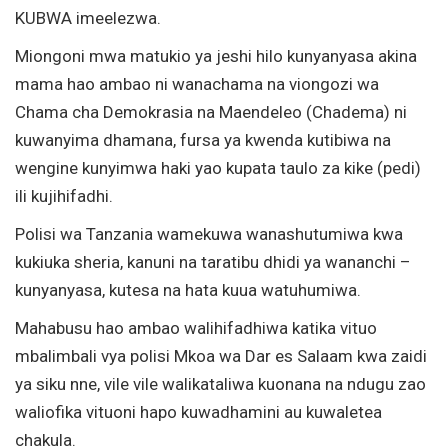
KUBWA imeelezwa.
Miongoni mwa matukio ya jeshi hilo kunyanyasa akina
mama hao ambao ni wanachama na viongozi wa
Chama cha Demokrasia na Maendeleo (Chadema) ni
kuwanyima dhamana, fursa ya kwenda kutibiwa na
wengine kunyimwa haki yao kupata taulo za kike (pedi)
ili kujihifadhi.
Polisi wa Tanzania wamekuwa wanashutumiwa kwa
kukiuka sheria, kanuni na taratibu dhidi ya wananchi –
kunyanyasa, kutesa na hata kuua watuhumiwa.
Mahabusu hao ambao walihifadhiwa katika vituo
mbalimbali vya polisi Mkoa wa Dar es Salaam kwa zaidi
ya siku nne, vile vile walikataliwa kuonana na ndugu zao
waliofika vituoni hapo kuwadhamini au kuwaletea
chakula.