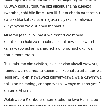
KUBWA kuhusu tuhuma hizi alikanusha na kueleza
kwamba jeshi hilo limekuwa likifuata sheria na taratibu
zote katika kutekeleza majukumu yake na haliwezi
kunyanyasa wala kuonea mahabusu.
Alisema jeshi hilo limekuwa mstari wa mbele
kuhakikisha haki za mahabusu zinalindwa na kwamba
kama wapo askari wanaokiuka sheria, huchukuliwa
hatua mara moja.
“Hizi tuhuma nimezisikia, lakini hazina ukweli wowote,
huenda wameamua tu kusema ili kuchafua sifa nzuri za
jeshi letu, lakini hawawezi kunyanyaswa wala kunyimwa
haki zao za msingi, endapo wako kwenye mikono yetu,”
alisema Misime.
Wakili Jebra Kambole alisema tuhuma kwa Polisi zipo
na zingine zimethibitishwa na mahakama, hivyo jeshi