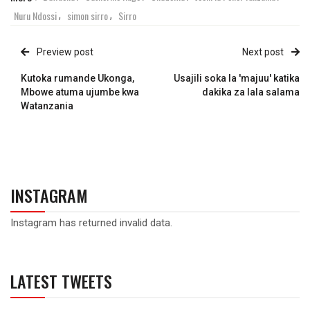
Nuru Ndossi
simon sirro
Sirro
,
,
Preview post
Next post
Kutoka rumande Ukonga,
Usajili soka la 'majuu' katika
Mbowe atuma ujumbe kwa
dakika za lala salama
Watanzania
INSTAGRAM
Instagram has returned invalid data.
LATEST TWEETS