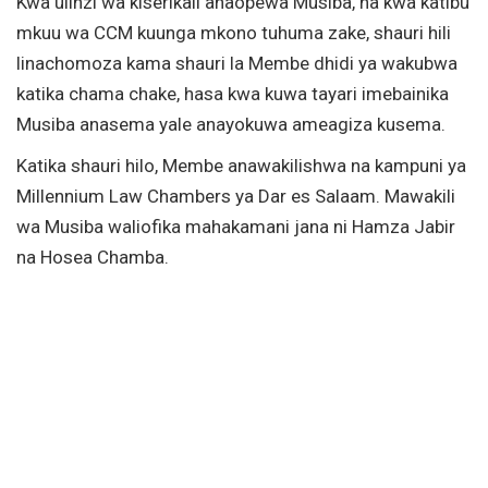
Kwa ulinzi wa kiserikali anaopewa Musiba, na kwa katibu
mkuu wa CCM kuunga mkono tuhuma zake, shauri hili
linachomoza kama shauri la Membe dhidi ya wakubwa
katika chama chake, hasa kwa kuwa tayari imebainika
Musiba anasema yale anayokuwa ameagiza kusema.
Katika shauri hilo, Membe anawakilishwa na kampuni ya
Millennium Law Chambers ya Dar es Salaam. Mawakili
wa Musiba waliofika mahakamani jana ni Hamza Jabir
na Hosea Chamba.