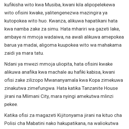
kufikisha wito kwa Musiba, kwani kila alipopelekewa
wito ofisini kwake, yalitengenezwa mazingira ya
kutopokea wito huo. Kwanza, alikuwa hapatikani hata
kwa namba zake za simu. Hata mhariri wa gazeti lake,
ambaye ni mmoja wadaiwa, na awali alikuwa amepokea
barua ya madai, aligoma kuupokea wito wa mahakama
zaidi ya mara tatu.
Ndani ya mwezi mmoja uliopita, hata ofisini kwake
alikuwa anafika kwa machale au hafiki kabisa, kwani
ofisi zake zilizopo Mwananyamala kwa Kopa zimekuwa
zinakutwa zimefungwa. Hata katika Tanzanite House
jirani na Mlimani City, mara nyingi amekutwa mlinzi
pekee.
Katika ofisi za magazeti Kijitonyama jirani na kituo cha
Polisi cha Mabatini nako hakupatikana, na waliokutwa