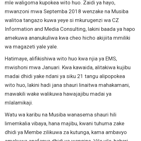
mle waligoma kupokea wito huo. Zaidi ya hayo,
mwanzoni mwa Septemba 2018 wenzake na Musiba
walitoa tangazo kuwa yeye si mkurugenzi wa CZ
Information and Media Consulting, lakini baada ya hapo
amekuwa ananukuliwa kwa cheo hicho akijiita mmiliki
wa magazeti yale yale.
Hatimaye, alifikishiwa wito huo kwa njia ya EMS,
mwishoni mwa Januari. Kwa kawaida, alitakiwa kujibu
madai dhidi yake ndani ya siku 21 tangu alipopokea
wito huo, lakini hadi jana shauri linaitwa mahakamani,
mawakili wake walikuwa hawajajibu madai ya
mlalamikaji.
Watu wa karibu na Musiba wanasema shauri hili
limemkalia vibaya, hana majibu, kwani tuhuma zake
dhidi ya Membe zilikuwa za kutunga, kama ambavyo
amekuwa anafanya dhidi ya wengine. Vile vile, habari