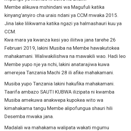
Membe alikuwa mshindani wa Magufuli katika
kinyang’anyiro cha urais ndani ya CCM mwaka 2015.
Jina lake lilikwama katika ngazi ya halmashauri kuu ya
CCM.
Kwa mara ya kwanza kesi yao iliitwa jana tarehe 26
Februari 2019, lakini Musiba na Membe hawakutokea
mahakamani. Waliwakilishwa na mawakili wao. Hadi leo
Membe yupo nje ya nchi, lakini anatarajiwa kuwa
amerejea Tanzania Machi 28 ili afike mahakamani.
Musiba yupo Tanzania lakini hakufika mahakamani.
Taarifa ambazo SAUTI KUBWA ilizipata ni kwamba
Musiba amekuwa anakwepa kupokea wito wa
kimahakama tangu Membe alipofungua shauri hili
Desemba mwaka jana.
Madalali wa mahakama walipata wakati mgumu