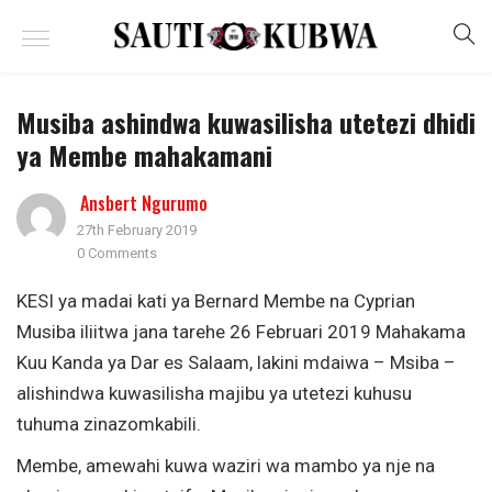
Musiba ashindwa kuwasilisha utetezi dhidi
ya Membe mahakamani
Ansbert Ngurumo
27th February 2019
0 Comments
KESI ya madai kati ya Bernard Membe na Cyprian
Musiba iliitwa jana tarehe 26 Februari 2019 Mahakama
Kuu Kanda ya Dar es Salaam, lakini mdaiwa – Msiba –
alishindwa kuwasilisha majibu ya utetezi kuhusu
tuhuma zinazomkabili.
Membe, amewahi kuwa waziri wa mambo ya nje na