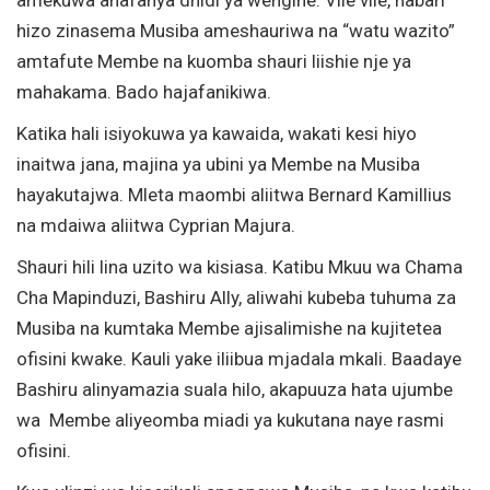
hizo zinasema Musiba ameshauriwa na “watu wazito”
amtafute Membe na kuomba shauri liishie nje ya
mahakama. Bado hajafanikiwa.
Katika hali isiyokuwa ya kawaida, wakati kesi hiyo
inaitwa jana, majina ya ubini ya Membe na Musiba
hayakutajwa. Mleta maombi aliitwa Bernard Kamillius
na mdaiwa aliitwa Cyprian Majura.
Shauri hili lina uzito wa kisiasa. Katibu Mkuu wa Chama
Cha Mapinduzi, Bashiru Ally, aliwahi kubeba tuhuma za
Musiba na kumtaka Membe ajisalimishe na kujitetea
ofisini kwake. Kauli yake iliibua mjadala mkali. Baadaye
Bashiru alinyamazia suala hilo, akapuuza hata ujumbe
wa Membe aliyeomba miadi ya kukutana naye rasmi
ofisini.