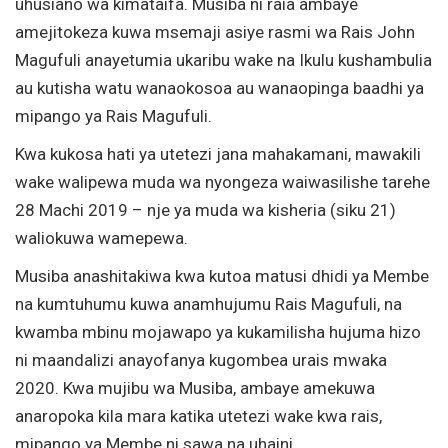
uhusiano wa kimataifa. Musiba ni raia ambaye
amejitokeza kuwa msemaji asiye rasmi wa Rais John
Magufuli anayetumia ukaribu wake na Ikulu kushambulia
au kutisha watu wanaokosoa au wanaopinga baadhi ya
mipango ya Rais Magufuli.
Kwa kukosa hati ya utetezi jana mahakamani, mawakili
wake walipewa muda wa nyongeza waiwasilishe tarehe
28 Machi 2019 – nje ya muda wa kisheria (siku 21)
waliokuwa wamepewa.
Musiba anashitakiwa kwa kutoa matusi dhidi ya Membe
na kumtuhumu kuwa anamhujumu Rais Magufuli, na
kwamba mbinu mojawapo ya kukamilisha hujuma hizo
ni maandalizi anayofanya kugombea urais mwaka
2020. Kwa mujibu wa Musiba, ambaye amekuwa
anaropoka kila mara katika utetezi wake kwa rais,
mipango ya Membe ni sawa na uhaini.