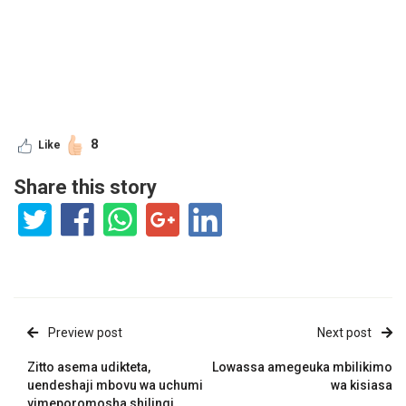
8
Like
Share this story
Preview post
Next post
Zitto asema udikteta,
Lowassa amegeuka mbilikimo
uendeshaji mbovu wa uchumi
wa kisiasa
vimeporomosha shilingi