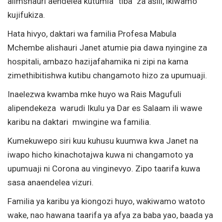
alimshauri aendelea kutumia “tiba” za asili, ikiwamo
kujifukiza.
Hata hivyo, daktari wa familia Profesa Mabula
Mchembe alishauri Janet atumie pia dawa nyingine za
hospitali, ambazo hazijafahamika ni zipi na kama
zimethibitishwa kutibu changamoto hizo za upumuaji.
Inaelezwa kwamba mke huyo wa Rais Magufuli
alipendekeza warudi Ikulu ya Dar es Salaam ili wawe
karibu na daktari mwingine wa familia.
Kumekuwepo siri kuu kuhusu kuumwa kwa Janet na
iwapo hicho kinachotajwa kuwa ni changamoto ya
upumuaji ni Corona au vinginevyo. Zipo taarifa kuwa
sasa anaendelea vizuri.
Familia ya karibu ya kiongozi huyo, wakiwamo watoto
wake, nao hawana taarifa ya afya za baba yao, baada ya