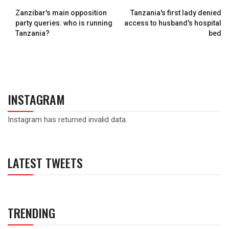
Zanzibar's main opposition
Tanzania's first lady denied
party queries: who is running
access to husband's hospital
Tanzania?
bed
INSTAGRAM
Instagram has returned invalid data.
LATEST TWEETS
TRENDING