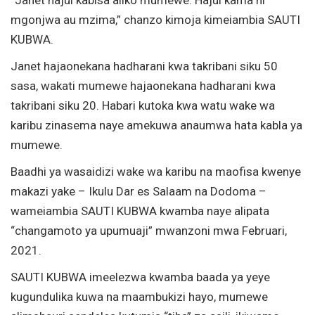
mgonjwa au mzima,” chanzo kimoja kimeiambia SAUTI
KUBWA.
Janet hajaonekana hadharani kwa takribani siku 50
sasa, wakati mumewe hajaonekana hadharani kwa
takribani siku 20. Habari kutoka kwa watu wake wa
karibu zinasema naye amekuwa anaumwa hata kabla ya
mumewe.
Baadhi ya wasaidizi wake wa karibu na maofisa kwenye
makazi yake – Ikulu Dar es Salaam na Dodoma –
wameiambia SAUTI KUBWA kwamba naye alipata
“changamoto ya upumuaji” mwanzoni mwa Februari,
2021.
SAUTI KUBWA imeelezwa kwamba baada ya yeye
kugundulika kuwa na maambukizi hayo, mumewe