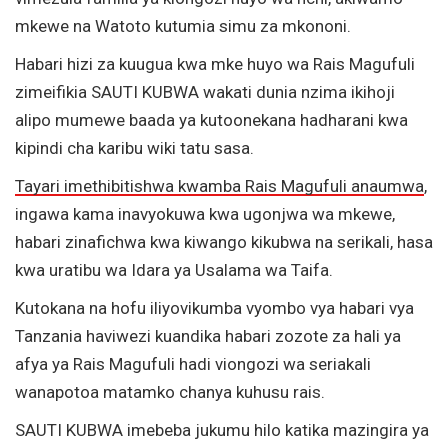
mkewe na Watoto kutumia simu za mkononi.
Habari hizi za kuugua kwa mke huyo wa Rais Magufuli
zimeifikia SAUTI KUBWA wakati dunia nzima ikihoji
alipo mumewe baada ya kutoonekana hadharani kwa
kipindi cha karibu wiki tatu sasa.
Tayari imethibitishwa kwamba Rais Magufuli anaumwa
,
ingawa kama inavyokuwa kwa ugonjwa wa mkewe,
habari zinafichwa kwa kiwango kikubwa na serikali, hasa
kwa uratibu wa Idara ya Usalama wa Taifa.
Kutokana na hofu iliyovikumba vyombo vya habari vya
Tanzania haviwezi kuandika habari zozote za hali ya
afya ya Rais Magufuli hadi viongozi wa seriakali
wanapotoa matamko chanya kuhusu rais.
SAUTI KUBWA imebeba jukumu hilo katika mazingira ya