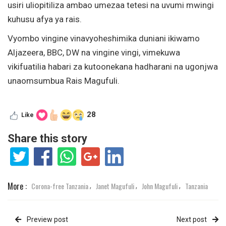
usiri uliopitiliza ambao umezaa tetesi na uvumi mwingi
kuhusu afya ya rais.
Vyombo vingine vinavyoheshimika duniani ikiwamo
Aljazeera, BBC, DW na vingine vingi, vimekuwa
vikifuatilia habari za kutoonekana hadharani na ugonjwa
unaomsumbua Rais Magufuli.
28
Like
Share this story
More :
Corona-free Tanzania
Janet Magufuli
John Magufuli
Tanzania
,
,
,
Preview post
Next post