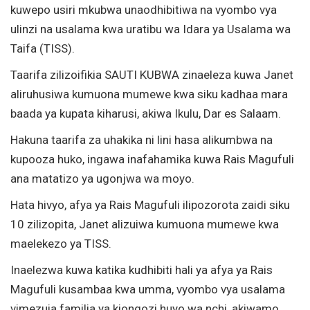
kuwepo usiri mkubwa unaodhibitiwa na vyombo vya
ulinzi na usalama kwa uratibu wa Idara ya Usalama wa
Taifa (TISS).
Taarifa zilizoifikia SAUTI KUBWA zinaeleza kuwa Janet
aliruhusiwa kumuona mumewe kwa siku kadhaa mara
baada ya kupata kiharusi, akiwa Ikulu, Dar es Salaam.
Hakuna taarifa za uhakika ni lini hasa alikumbwa na
kupooza huko, ingawa inafahamika kuwa Rais Magufuli
ana matatizo ya ugonjwa wa moyo.
Hata hivyo, afya ya Rais Magufuli ilipozorota zaidi siku
10 zilizopita, Janet alizuiwa kumuona mumewe kwa
maelekezo ya TISS.
Inaelezwa kuwa katika kudhibiti hali ya afya ya Rais
Magufuli kusambaa kwa umma, vyombo vya usalama
vimezuia familia ya kiongozi huyo wa nchi, akiwamo