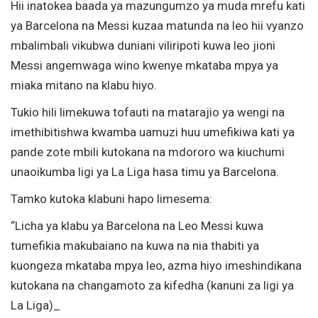
Hii inatokea baada ya mazungumzo ya muda mrefu kati
ya Barcelona na Messi kuzaa matunda na leo hii vyanzo
mbalimbali vikubwa duniani viliripoti kuwa leo jioni
Messi angemwaga wino kwenye mkataba mpya ya
miaka mitano na klabu hiyo.
Tukio hili limekuwa tofauti na matarajio ya wengi na
imethibitishwa kwamba uamuzi huu umefikiwa kati ya
pande zote mbili kutokana na mdororo wa kiuchumi
unaoikumba ligi ya La Liga hasa timu ya Barcelona.
Tamko kutoka klabuni hapo limesema:
“Licha ya klabu ya Barcelona na Leo Messi kuwa
tumefikia makubaiano na kuwa na nia thabiti ya
kuongeza mkataba mpya leo, azma hiyo imeshindikana
kutokana na changamoto za kifedha (kanuni za ligi ya
La Liga)_