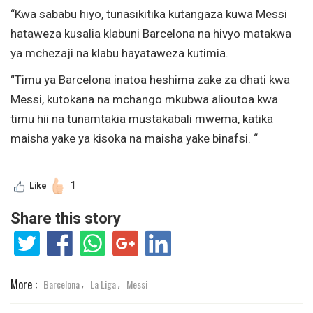
“Kwa sababu hiyo, tunasikitika kutangaza kuwa Messi
hataweza kusalia klabuni Barcelona na hivyo matakwa
ya mchezaji na klabu hayataweza kutimia.
“Timu ya Barcelona inatoa heshima zake za dhati kwa
Messi, kutokana na mchango mkubwa alioutoa kwa
timu hii na tunamtakia mustakabali mwema, katika
maisha yake ya kisoka na maisha yake binafsi. “
1
Like
Share this story
More :
Barcelona
La Liga
Messi
,
,