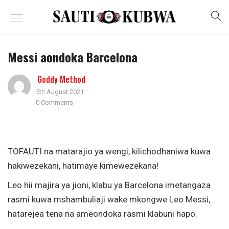
Messi aondoka Barcelona
Goddy Method
5th August 2021
0 Comments
TOFAUTI na matarajio ya wengi, kilichodhaniwa kuwa
hakiwezekani, hatimaye kimewezekana!
Leo hii majira ya jioni, klabu ya Barcelona imetangaza
rasmi kuwa mshambuliaji wake mkongwe Leo Messi,
hatarejea tena na ameondoka rasmi klabuni hapo.