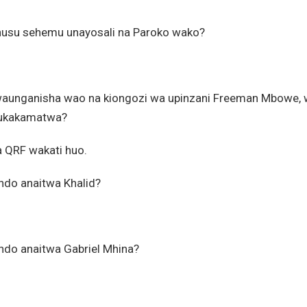
uhusu sehemu unayosali na Paroko wako?
waunganisha wao na kiongozi wa upinzani Freeman Mbowe,
o ukakamatwa?
a QRF wakati huo.
ndo anaitwa Khalid?
ndo anaitwa Gabriel Mhina?