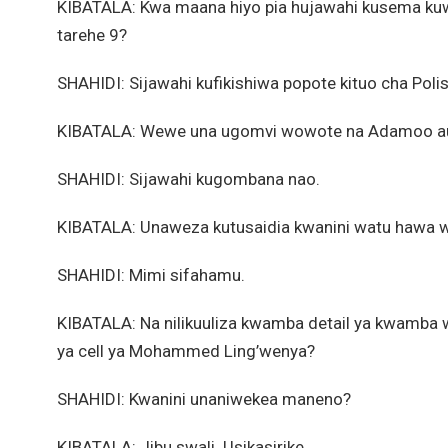
KIBATALA: Kwa maana hiyo pia hujawahi kusema kuwa 
tarehe 9?
SHAHIDI: Sijawahi kufikishiwa popote kituo cha Polis
KIBATALA: Wewe una ugomvi wowote na Adamoo au
SHAHIDI: Sijawahi kugombana nao.
KIBATALA: Unaweza kutusaidia kwanini watu hawa w
SHAHIDI: Mimi sifahamu.
KIBATALA: Na nilikuuliza kwamba detail ya kwamba w
ya cell ya Mohammed Ling’wenya?
SHAHIDI: Kwanini unaniwekea maneno?
KIBATALA: Jibu swali. Usikasirike.