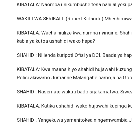
KIBATALA: Naomba unikumbushe tena nani aliyekupa 
WAKILI WA SERIKALI: (Robert Kidando) Mheshimiwa J
KIBATALA: Wacha niulize kwa namna nyingine. Shahid
kabla ya kutoa ushahidi wako hapa?
SHAHIDI: Nilienda kuripoti Ofisi ya DCI. Baada ya ha
KIBATALA: Kwa maana hiyo shahidi hujawahi kuzun
Polisi akiwamo Jumanne Malangahe pamoja na Goo
SHAHIDI: Nasemaje wakati bado sijakamatwa. Siwezi
KIBATALA: Katika ushahidi wako hujawahi kupinga kuw
SHAHIDI: Yangekuwa yamenitokea ningemwambia Ja