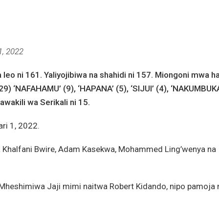
 1, 2022
a leo ni 161. Yaliyojibiwa na shahidi ni 157. Miongoni mwa h
(29) ‘NAFAHAMU’ (9), ‘HAPANA’ (5), ‘SIJUI’ (4), ‘NAKUMBUK
akili wa Serikali ni 15.
ri 1, 2022.
a Khalfani Bwire, Adam Kasekwa, Mohammed Ling’wenya na
Mheshimiwa Jaji mimi naitwa Robert Kidando, nipo pamoja 