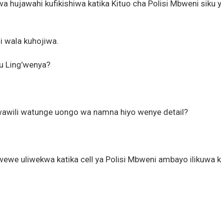
hujawahi kufikishiwa katika Kituo cha Polisi Mbweni siku 
i wala kuhojiwa.
 Ling’wenya?
awili watunge uongo wa namna hiyo wenye detail?
ewe uliwekwa katika cell ya Polisi Mbweni ambayo ilikuwa k