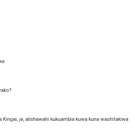
ke.
yako?
ingai, je, alishawahi kukuambia kuwa kuna washitakiwa