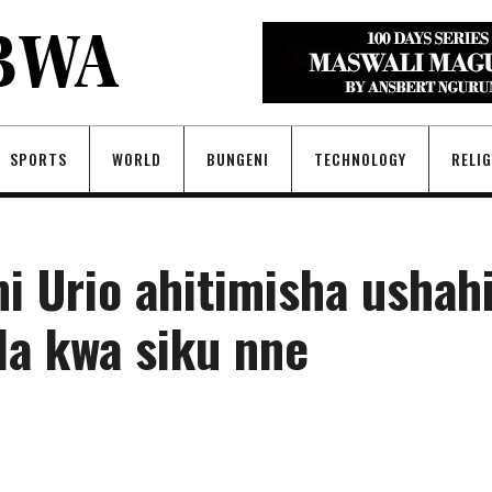
SPORTS
WORLD
BUNGENI
TECHNOLOGY
RELI
i Urio ahitimisha ushah
la kwa siku nne