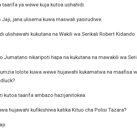
taarifa ya wewe kuja kutoa ushahidi.
aji, jana ulisema kuwa maswali yasirudiwe.
i ulishawahi kukutana na Wakili wa Serikali Robert Kidando
po Jumatano nikaripoti hapa na kukutana na mawakili wa Serik
gumzia lolote kuwa wewe hujawahi kukamatwa na maafisa 
dluck?
 kutoa taarifa ambazo hazijanitokea.
a hujawahi kufikishiwa katika Kituo cha Polisi Tazara?
ji.