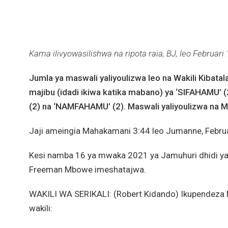
Kama ilivyowasilishwa na ripota raia,
BJ
, leo Februari
Jumla ya maswali yaliyoulizwa leo na Wakili Kibatal
majibu (idadi ikiwa katika mabano) ya ‘SIFAHAMU’ 
(2) na ‘NAMFAHAMU’ (2). Maswali yaliyoulizwa na Maw
Jaji ameingia Mahakamani 3:44 leo Jumanne, Februa
Kesi namba 16 ya mwaka 2021 ya Jamuhuri dhidi y
Freeman Mbowe imeshatajwa.
WAKILI WA SERIKALI: (Robert Kidando) Ikupendeza 
wakili: