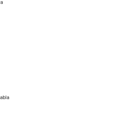
ya
abla