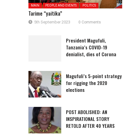
MAIN
PEOPLE AND EVENTS
POLITICS
Tarime “yaitika”
5th September 2023
0 Comments
President Magufuli,
Tanzania’s COVID-19
denialist, dies of Corona
Magufuli’s 5-point strategy
for rigging the 2020
elections
POST ABOLISHED: AN
INSPIRATIONAL STORY
RETOLD AFTER 40 YEARS