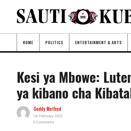
HOME
POLITICS
ENTERTAINMENT & ARTS
Kesi ya Mbowe: Luten
ya kibano cha Kibata
Goddy Method
1st February 2022
0 Comments