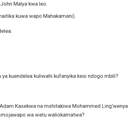
 John Malya kwa leo.
naitika kuwa wapo Mahakamani).
delea.
a ya kuendelea kuliwahi kufanyika kesi ndogo mbili?
a Adam Kasekwa na mshitakiwa Mohammed Ling’wenya
 mmojawapo wa watu waliokamatwa?