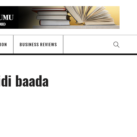
GION
BUSINESS REVIEWS
idi baada