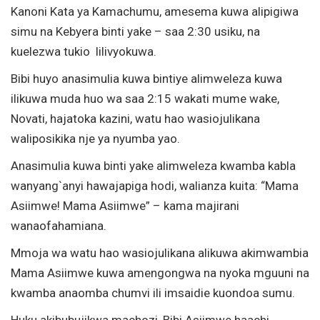
Kanoni Kata ya Kamachumu, amesema kuwa alipigiwa
simu na Kebyera binti yake – saa 2:30 usiku, na
kuelezwa tukio lilivyokuwa.
Bibi huyo anasimulia kuwa bintiye alimweleza kuwa
ilikuwa muda huo wa saa 2:15 wakati mume wake,
Novati, hajatoka kazini, watu hao wasiojulikana
waliposikika nje ya nyumba yao.
Anasimulia kuwa binti yake alimweleza kwamba kabla
wanyang`anyi hawajapiga hodi, walianza kuita: “Mama
Asiimwe! Mama Asiimwe” – kama majirani
wanaofahamiana.
Mmoja wa watu hao wasiojulikana alikuwa akimwambia
Mama Asiimwe kuwa amengongwa na nyoka mguuni na
kwamba anaomba chumvi ili imsaidie kuondoa sumu.
Huku akibubujikwa machozi, Bibi Asiimwe haachi