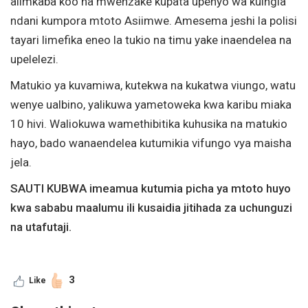
alimkaba koo na mwenzake kupata upenyo wa kuingia
ndani kumpora mtoto Asiimwe. Amesema jeshi la polisi
tayari limefika eneo la tukio na timu yake inaendelea na
upelelezi.
Matukio ya kuvamiwa, kutekwa na kukatwa viungo, watu
wenye ualbino, yalikuwa yametoweka kwa karibu miaka
10 hivi. Waliokuwa wamethibitika kuhusika na matukio
hayo, bado wanaendelea kutumikia vifungo vya maisha
jela.
SAUTI KUBWA imeamua kutumia picha ya mtoto huyo
kwa sababu maalumu ili kusaidia jitihada za uchunguzi
na utafutaji.
3
Like