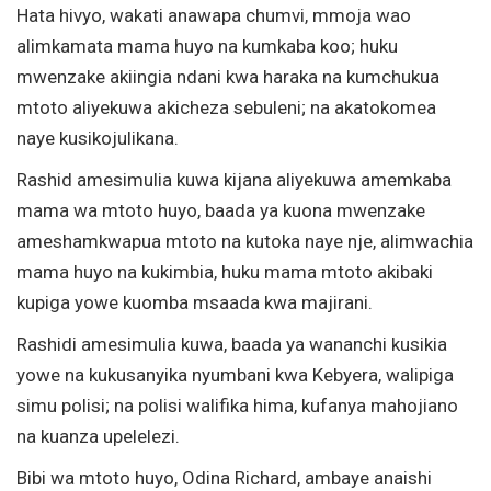
Hata hivyo, wakati anawapa chumvi, mmoja wao
alimkamata mama huyo na kumkaba koo; huku
mwenzake akiingia ndani kwa haraka na kumchukua
mtoto aliyekuwa akicheza sebuleni; na akatokomea
naye kusikojulikana.
Rashid amesimulia kuwa kijana aliyekuwa amemkaba
mama wa mtoto huyo, baada ya kuona mwenzake
ameshamkwapua mtoto na kutoka naye nje, alimwachia
mama huyo na kukimbia, huku mama mtoto akibaki
kupiga yowe kuomba msaada kwa majirani.
Rashidi amesimulia kuwa, baada ya wananchi kusikia
yowe na kukusanyika nyumbani kwa Kebyera, walipiga
simu polisi; na polisi walifika hima, kufanya mahojiano
na kuanza upelelezi.
Bibi wa mtoto huyo, Odina Richard, ambaye anaishi