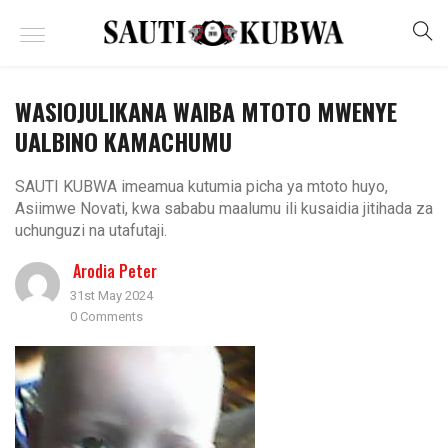
WASIOJULIKANA WAIBA MTOTO MWENYE
UALBINO KAMACHUMU
SAUTI KUBWA imeamua kutumia picha ya mtoto huyo,
Asiimwe Novati, kwa sababu maalumu ili kusaidia jitihada za
uchunguzi na utafutaji.
Arodia Peter
31st May 2024
0 Comments