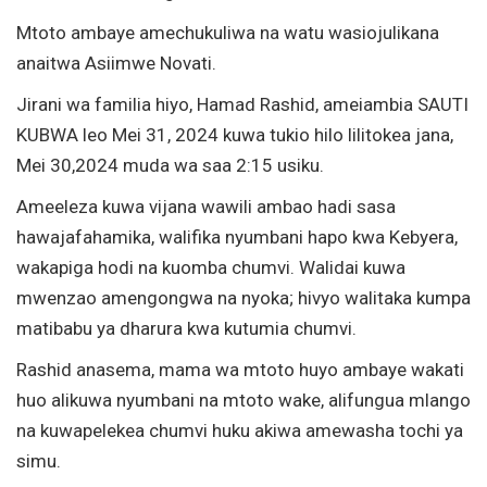
Mtoto ambaye amechukuliwa na watu wasiojulikana
anaitwa Asiimwe Novati.
Jirani wa familia hiyo, Hamad Rashid, ameiambia SAUTI
KUBWA leo Mei 31, 2024 kuwa tukio hilo lilitokea jana,
Mei 30,2024 muda wa saa 2:15 usiku.
Ameeleza kuwa vijana wawili ambao hadi sasa
hawajafahamika, walifika nyumbani hapo kwa Kebyera,
wakapiga hodi na kuomba chumvi. Walidai kuwa
mwenzao amengongwa na nyoka; hivyo walitaka kumpa
matibabu ya dharura kwa kutumia chumvi.
Rashid anasema, mama wa mtoto huyo ambaye wakati
huo alikuwa nyumbani na mtoto wake, alifungua mlango
na kuwapelekea chumvi huku akiwa amewasha tochi ya
simu.