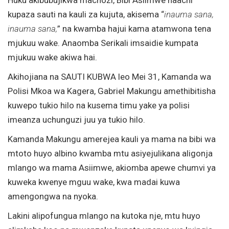
kupaza sauti na kauli za kujuta, akisema “
inauma sana,
inauma sana,
” na kwamba hajui kama atamwona tena
mjukuu wake. Anaomba Serikali imsaidie kumpata
mjukuu wake akiwa hai.
Akihojiana na SAUTI KUBWA leo Mei 31, Kamanda wa
Polisi Mkoa wa Kagera, Gabriel Makungu amethibitisha
kuwepo tukio hilo na kusema timu yake ya polisi
imeanza uchunguzi juu ya tukio hilo.
Kamanda Makungu amerejea kauli ya mama na bibi wa
mtoto huyo albino kwamba mtu asiyejulikana aligonja
mlango wa mama Asiimwe, akiomba apewe chumvi ya
kuweka kwenye mguu wake, kwa madai kuwa
amengongwa na nyoka.
Lakini alipofungua mlango na kutoka nje, mtu huyo