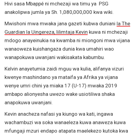
Hivi sasa Mbappé ni mchezaji wa timu ya PSG
anakolipwa jumla ya Sh. 1,080,000,000 kwa wiki.
Mwishoni mwa mwaka jana gazeti kubwa duniani
la The
Guardian la Uingereza, lilimtaja Kevin
kuwa ni mchezaji
mdogo anayeinukia na kwamba ni miongoni mwa vijana
wanaoweza kuishangaza dunia kwa umahiri wao
wanapokuwa uwanjani wakisakata kabumbu.
Kelvin anayetumia zaidi mguu wa kulia, alifanya vizuri
kwenye mashindano ya mataifa ya Afrika ya vijana
wenye umri chini ya miaka 17 (U-17) mwaka 2019
ambapo alionyesha uwezo wake usiotiliwa shaka
anapokuwa uwanjani.
Kevin anacheza nafasi ya kiungo wa kati, ingawa
wachambuzi wa soka wanaeleza kuwa anaweza kuwa
mfungaji mzuri endapo atapata maelekezo kutoka kwa