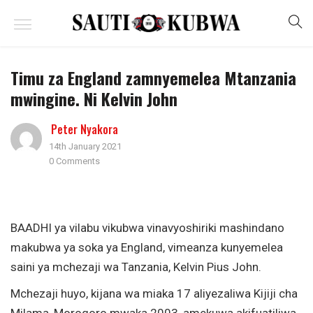
Timu za England zamnyemelea Mtanzania
mwingine. Ni Kelvin John
Peter Nyakora
14th January 2021
0 Comments
BAADHI ya vilabu vikubwa vinavyoshiriki mashindano
makubwa ya soka ya England, vimeanza kunyemelea
saini ya mchezaji wa Tanzania, Kelvin Pius John.
Mchezaji huyo, kijana wa miaka 17 aliyezaliwa Kijiji cha
Milama, Morogoro mwaka 2003, amekuwa akifuatiliwa