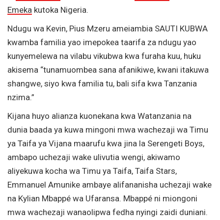
Emeka
kutoka Nigeria.
Ndugu wa Kevin, Pius Mzeru ameiambia SAUTI KUBWA
kwamba familia yao imepokea taarifa za ndugu yao
kunyemelewa na vilabu vikubwa kwa furaha kuu, huku
akisema “tunamuombea sana afanikiwe, kwani itakuwa
shangwe, siyo kwa familia tu, bali sifa kwa Tanzania
nzima.”
Kijana huyo alianza kuonekana kwa Watanzania na
dunia baada ya kuwa mingoni mwa wachezaji wa Timu
ya Taifa ya Vijana maarufu kwa jina la Serengeti Boys,
ambapo uchezaji wake ulivutia wengi, akiwamo
aliyekuwa kocha wa Timu ya Taifa, Taifa Stars,
Emmanuel Amunike ambaye alifananisha uchezaji wake
na Kylian Mbappé wa Ufaransa. Mbappé ni miongoni
mwa wachezaji wanaolipwa fedha nyingi zaidi duniani.