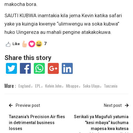
makocha bora.
SAUTI KUBWA inamtakia kila jema Kevin katika safari
yake ya kuingia kwenye “ulimwengu wa soka kubwa”
huko Uingereza au mahali pengine atakakokuwa.
7
Like
Share this story
More :
England
EPL
Kelvin John
Mbappe
Soka Ulaya
Tanzania
,
,
,
,
,
Preview post
Next post
Tanzania's Precision Air flies
Serikali ya Magufuli yatumia
in detrimental business
"kesi mbaya" kuchuma
losses
mapesa kwa kutesa