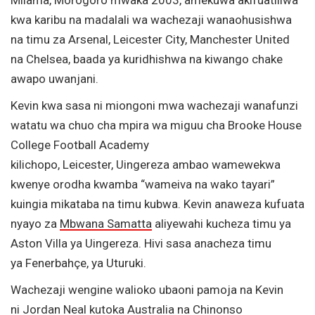
kwa karibu na madalali wa wachezaji wanaohusishwa
na timu za Arsenal, Leicester City, Manchester United
na Chelsea, baada ya kuridhishwa na kiwango chake
awapo uwanjani.
Kevin kwa sasa ni miongoni mwa wachezaji wanafunzi
watatu wa chuo cha mpira wa miguu cha Brooke House
College Football Academy
kilichopo, Leicester, Uingereza ambao wamewekwa
kwenye orodha kwamba “wameiva na wako tayari”
kuingia mikataba na timu kubwa. Kevin anaweza kufuata
nyayo za
Mbwana Samatta
aliyewahi kucheza timu ya
Aston Villa ya Uingereza. Hivi sasa anacheza timu
ya Fenerbahçe, ya Uturuki.
Wachezaji wengine walioko ubaoni pamoja na Kevin
ni
Jordan Neal
kutoka Australia na
Chinonso