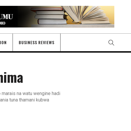
GION
BUSINESS REVIEWS
shima
o marais na watu wengine hadi
ania tuna thamani kubwa