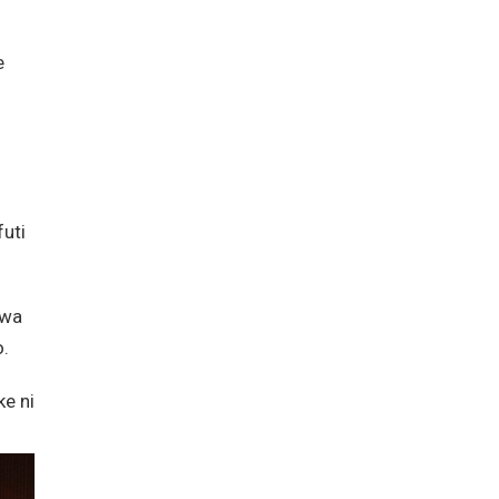
e
uti
ewa
o.
e ni