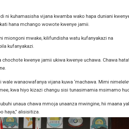
idi ni kuhamasisha vijana kwamba wako hapa duniani kweny
wakati hana mchango wowote kwenye jamii.
i miongoni mwake, kilifundisha watu kufanyakazi na
ila kufanyakazi.
a chochote kwenye jamii ukiwa kwenye uchawa. Chawa hataf
ne.
a ni wale wanaowafanya vijana kuwa ‘machawa. Mimi nimelel
emee, kwa hiyo kizazi changu sisi tunasimamia msimamo hu
subuhi unaua chawa mmoja unaanza mwingine, hii maana yak
haya,” alisisitiza.