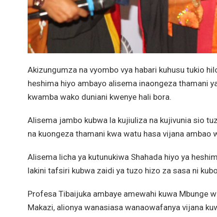
Akizungumza na vyombo vya habari kuhusu tukio hil
heshima hiyo ambayo alisema inaongeza thamani ya
kwamba wako duniani kwenye hali bora.
Alisema jambo kubwa la kujiuliza na kujivunia sio tuzo
na kuongeza thamani kwa watu hasa vijana ambao w
Alisema licha ya kutunukiwa Shahada hiyo ya heshim
lakini tafsiri kubwa zaidi ya tuzo hizo za sasa ni ku
Profesa Tibaijuka ambaye amewahi kuwa Mbunge wa 
Makazi, alionya wanasiasa wanaowafanya vijana k