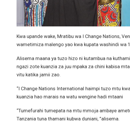
Kwa upande wake, Mratibu wa I Change Nations, Venni
wametimiza malengo yao kwa kupata washindi wa 12
Alisema maana ya tuzo hizo ni kutambua na kutham
ngazi zote kuanzia za juu mpaka za chini kabisa mt
vitu katika jamii zao.
“I Change Nations International haimpi tuzo mtu kwa
kuanzia hao marais na watu wengine hadi mtaani
“Tumefurahi tumepata na mtu mmoja ambaye ametu
Tanzania tuna thamani kubwa duniani, ”alisema.