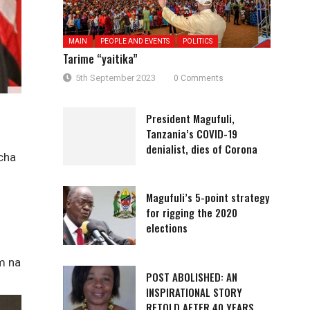
MAIN
PEOPLE AND EVENTS
POLITICS
Tarime “yaitika”
5th September 2023
0 Comments
President Magufuli,
Tanzania’s COVID-19
denialist, dies of Corona
cha
Magufuli’s 5-point strategy
for rigging the 2020
elections
m na
POST ABOLISHED: AN
INSPIRATIONAL STORY
RETOLD AFTER 40 YEARS