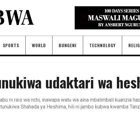
SPORTS
WORLD
BUNGENI
TECHNOLOGY
RELI
unukiwa udaktari wa he
abu ni rais wa nchi, inawapa watu wa aina mbalimbali kuanzia ha
unukiwa Shahada ya Heshima, hili ni jambo kubwa kwamba Tanz