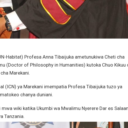
UN-Habitat) Profesa Anna Tibaijuka ametunukiwa Cheti cha
u (Doctor of Philosophy in Humanities) kutoka Chuo Kikuu 
 cha Marekani.
onal (ICN) ya Marekani imempatia Profesa Tibaijuka tuzo ya
matokeo chanya duniani.
oni mwa wiki katika Ukumbi wa Mwalimu Nyerere Dar es Salaa
a Tanzania.