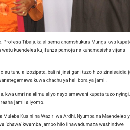
o, Profesa Tibaijuka alisema anamshukuru Mungu kwa kupat
 watu kuendelea kujifunza pamoja na kuhamasisha vijana
 au tunu alizozipata, bali ni jinsi gani tuzo hizo zinaisaidia 
anategemewa kuwa chachu ya hali bora ya jamii.
a, kwa umri na elimu aliyo nayo amewahi kupata tuzo nyingi,
boresha jamii aliyomo.
Muleba Kusini na Waziri wa Ardhi, Nyumba na Maendeleo y
uwa ‘chawa’ kwamba jambo hilo linawadumaza washindwe