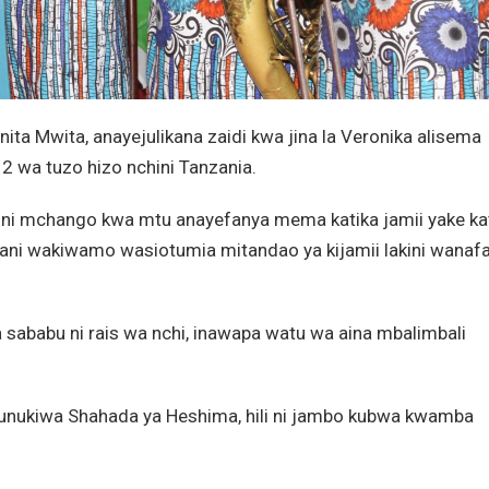
ta Mwita, anayejulikana zaidi kwa jina la Veronika alisema
 wa tuzo hizo nchini Tanzania.
ini mchango kwa mtu anayefanya mema katika jamii yake ka
aani wakiwamo wasiotumia mitandao ya kijamii lakini wanaf
 sababu ni rais wa nchi, inawapa watu wa aina mbalimbali
nukiwa Shahada ya Heshima, hili ni jambo kubwa kwamba