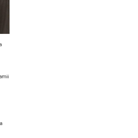
a
jamii
a