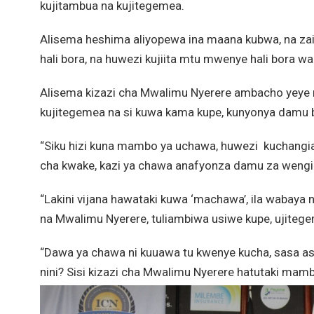
kujitambua na kujitegemea.
Alisema heshima aliyopewa ina maana kubwa, na za
hali bora, na huwezi kujiita mtu mwenye hali bora 
Alisema kizazi cha Mwalimu Nyerere ambacho yeye n
kujitegemea na si kuwa kama kupe, kunyonya damu b
“Siku hizi kuna mambo ya uchawa, huwezi kuchangi
cha kwake, kazi ya chawa anafyonza damu za wengi
“Lakini vijana hawataki kuwa ‘machawa’, ila wabay
na Mwalimu Nyerere, tuliambiwa usiwe kupe, ujiteg
“Dawa ya chawa ni kuuawa tu kwenye kucha, sasa a
nini? Sisi kizazi cha Mwalimu Nyerere hatutaki mambo 