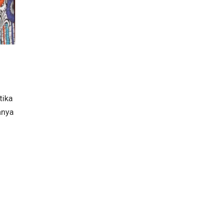
tika
anya