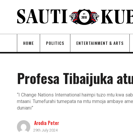
HOME
POLITICS
ENTERTAINMENT & ARTS
Profesa Tibaijuka at
“I Change Nations International haimpi tuzo mtu kwa sab
mtaani. Tumefurahi tumepata na mtu mmoja ambaye amet
duniani”
Arodia Peter
29th July 2024