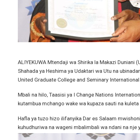
ALIYEKUWA Mtendaji wa Shirika la Makazi Duniani (
Shahada ya Heshima ya Udaktari wa Utu na ubinadam
United Graduate College and Seminary International
Mbali na hilo, Taasisi ya I Change Nations Internati
kutambua mchango wake wa kupaza sauti na kuleta 
Hafla ya tuzo hizo ilifanyika Dar es Salaam mwish
kuhudhuriwa na wageni mbalimbali wa ndani na nje y