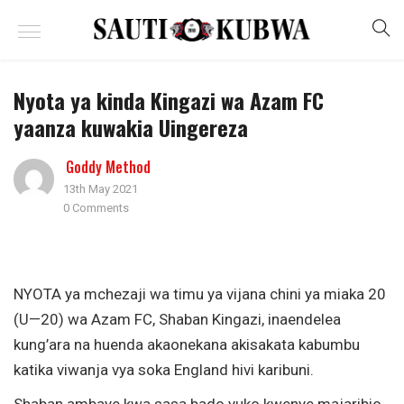
Nyota ya kinda Kingazi wa Azam FC
yaanza kuwakia Uingereza
Goddy Method
13th May 2021
0 Comments
NYOTA ya mchezaji wa timu ya vijana chini ya miaka 20
(U—20) wa Azam FC, Shaban Kingazi, inaendelea
kung’ara na huenda akaonekana akisakata kabumbu
katika viwanja vya soka England hivi karibuni.
Shaban ambaye kwa sasa bado yuko kwenye majaribio,