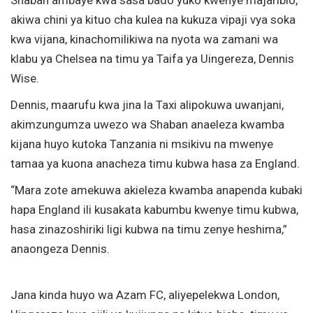
akiwa chini ya kituo cha kulea na kukuza vipaji vya soka
kwa vijana, kinachomilikiwa na nyota wa zamani wa
klabu ya Chelsea na timu ya Taifa ya Uingereza, Dennis
Wise.
Dennis, maarufu kwa jina la Taxi alipokuwa uwanjani,
akimzungumza uwezo wa Shaban anaeleza kwamba
kijana huyo kutoka Tanzania ni msikivu na mwenye
tamaa ya kuona anacheza timu kubwa hasa za England.
“Mara zote amekuwa akieleza kwamba anapenda kubaki
hapa England ili kusakata kabumbu kwenye timu kubwa,
hasa zinazoshiriki ligi kubwa na timu zenye heshima,”
anaongeza Dennis.
Jana kinda huyo wa Azam FC, aliyepelekwa London,