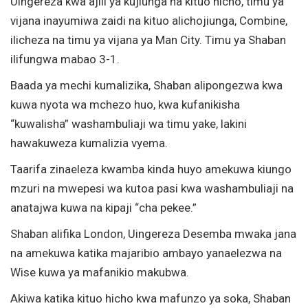
Uingereza kwa ajili ya kujiunga na kituo hicho, timu ya
vijana inayumiwa zaidi na kituo alichojiunga, Combine,
ilicheza na timu ya vijana ya Man City. Timu ya Shaban
ilifungwa mabao 3-1.
Baada ya mechi kumalizika, Shaban alipongezwa kwa
kuwa nyota wa mchezo huo, kwa kufanikisha
“kuwalisha” washambuliaji wa timu yake, lakini
hawakuweza kumalizia vyema.
Taarifa zinaeleza kwamba kinda huyo amekuwa kiungo
mzuri na mwepesi wa kutoa pasi kwa washambuliaji na
anatajwa kuwa na kipaji “cha pekee.”
Shaban alifika London, Uingereza Desemba mwaka jana
na amekuwa katika majaribio ambayo yanaelezwa na
Wise kuwa ya mafanikio makubwa.
Akiwa katika kituo hicho kwa mafunzo ya soka, Shaban