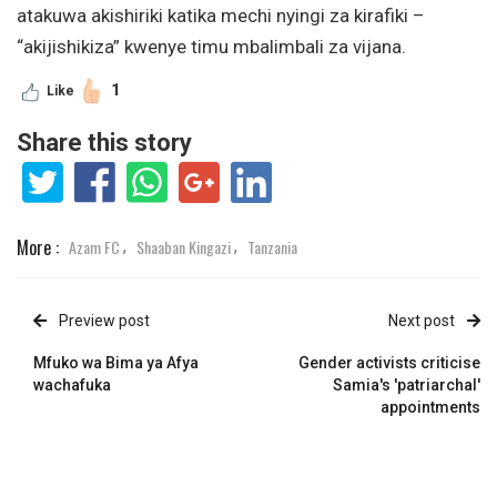
atakuwa akishiriki katika mechi nyingi za kirafiki –
“akijishikiza” kwenye timu mbalimbali za vijana.
1
Like
Share this story
More :
Azam FC
Shaaban Kingazi
Tanzania
,
,
Preview post
Next post
Mfuko wa Bima ya Afya
Gender activists criticise
wachafuka
Samia's 'patriarchal'
appointments