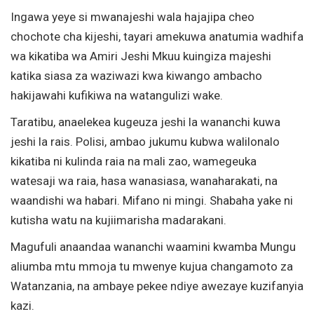
Ingawa yeye si mwanajeshi wala hajajipa cheo
chochote cha kijeshi, tayari amekuwa anatumia wadhifa
wa kikatiba wa Amiri Jeshi Mkuu kuingiza majeshi
katika siasa za waziwazi kwa kiwango ambacho
hakijawahi kufikiwa na watangulizi wake.
Taratibu, anaelekea kugeuza jeshi la wananchi kuwa
jeshi la rais. Polisi, ambao jukumu kubwa walilonalo
kikatiba ni kulinda raia na mali zao, wamegeuka
watesaji wa raia, hasa wanasiasa, wanaharakati, na
waandishi wa habari. Mifano ni mingi. Shabaha yake ni
kutisha watu na kujiimarisha madarakani.
Magufuli anaandaa wananchi waamini kwamba Mungu
aliumba mtu mmoja tu mwenye kujua changamoto za
Watanzania, na ambaye pekee ndiye awezaye kuzifanyia
kazi.