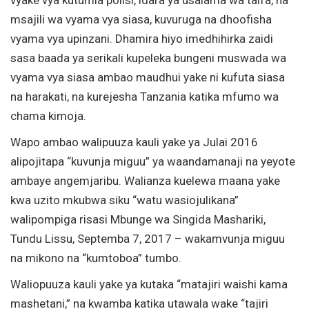
msajili wa vyama vya siasa, kuvuruga na dhoofisha
vyama vya upinzani. Dhamira hiyo imedhihirka zaidi
sasa baada ya serikali kupeleka bungeni muswada wa
vyama vya siasa ambao maudhui yake ni kufuta siasa
na harakati, na kurejesha Tanzania katika mfumo wa
chama kimoja.
Wapo ambao walipuuza kauli yake ya Julai 2016
alipojitapa “kuvunja miguu” ya waandamanaji na yeyote
ambaye angemjaribu. Walianza kuelewa maana yake
kwa uzito mkubwa siku “watu wasiojulikana”
walipompiga risasi Mbunge wa Singida Mashariki,
Tundu Lissu, Septemba 7, 2017 – wakamvunja miguu
na mikono na “kumtoboa” tumbo.
Waliopuuza kauli yake ya kutaka “matajiri waishi kama
mashetani,” na kwamba katika utawala wake “tajiri