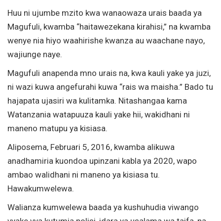
Huu ni ujumbe mzito kwa wanaowaza urais baada ya
Magufuli, kwamba “haitawezekana kirahisi,” na kwamba
wenye nia hiyo waahirishe kwanza au waachane nayo,
wajiunge naye.
Magufuli anapenda mno urais na, kwa kauli yake ya juzi,
ni wazi kuwa angefurahi kuwa “rais wa maisha.” Bado tu
hajapata ujasiri wa kulitamka. Nitashangaa kama
Watanzania watapuuza kauli yake hii, wakidhani ni
maneno matupu ya kisiasa.
Aliposema, Februari 5, 2016, kwamba alikuwa
anadhamiria kuondoa upinzani kabla ya 2020, wapo
ambao walidhani ni maneno ya kisiasa tu.
Hawakumwelewa.
Walianza kumwelewa baada ya kushuhudia viwango
vyake vya kutumia polisi, idara ya usalama wa taifa, na