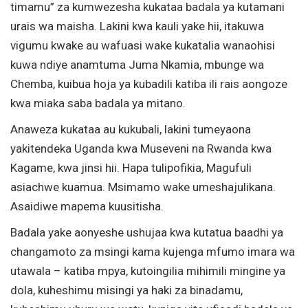
timamu” za kumwezesha kukataa badala ya kutamani
urais wa maisha. Lakini kwa kauli yake hii, itakuwa
vigumu kwake au wafuasi wake kukatalia wanaohisi
kuwa ndiye anamtuma Juma Nkamia, mbunge wa
Chemba, kuibua hoja ya kubadili katiba ili rais aongoze
kwa miaka saba badala ya mitano.
Anaweza kukataa au kukubali, lakini tumeyaona
yakitendeka Uganda kwa Museveni na Rwanda kwa
Kagame, kwa jinsi hii. Hapa tulipofikia, Magufuli
asiachwe kuamua. Msimamo wake umeshajulikana.
Asaidiwe mapema kuusitisha.
Badala yake aonyeshe ushujaa kwa kutatua baadhi ya
changamoto za msingi kama kujenga mfumo imara wa
utawala – katiba mpya, kutoingilia mihimili mingine ya
dola, kuheshimu misingi ya haki za binadamu,