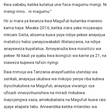
Kwa sababu, katika kutatua una-face magumu mengi. Ni
mengi mno… ni magumu.”
Hii si mara ya kwanza kwa Magufuli kutamka maneno
kama haya. Mwaka 2016, katika ziara yake mojawapo
mkoani Geita, alisema kuwa yeye ndiye pekee anayejua
matatizo halisi yanayowakabili Watanzania; na ndiye
anayeweza kuyatatua. Ameyarudia kwa msisitizo wa
pekee. Ni kauli ya ajabu kwa kiongozi wa karne ya 21, na
inaweza kupewa tafsiri nyingi.
Raia mmoja wa Tanzania anayefuatilia utendaji wa
serikali, anayejua ukubwa wa mikopo yenye riba kubwa
iliyochukuliwa na Magufuli, anayejua viwango vya
ufisadi vinavyohusishwa na miradi mikubwa
inayojengwa sasa, amekubaliana na Magufuli kuwa rais
ajaye atapata tabu. Ameandika katika mtandao wa