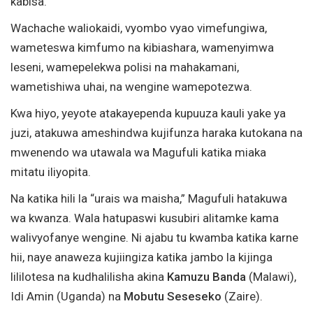
kabisa.
Wachache waliokaidi, vyombo vyao vimefungiwa,
wameteswa kimfumo na kibiashara, wamenyimwa
leseni, wamepelekwa polisi na mahakamani,
wametishiwa uhai, na wengine wamepotezwa.
Kwa hiyo, yeyote atakayependa kupuuza kauli yake ya
juzi, atakuwa ameshindwa kujifunza haraka kutokana na
mwenendo wa utawala wa Magufuli katika miaka
mitatu iliyopita.
Na katika hili la “urais wa maisha,” Magufuli hatakuwa
wa kwanza. Wala hatupaswi kusubiri alitamke kama
walivyofanye wengine. Ni ajabu tu kwamba katika karne
hii, naye anaweza kujiingiza katika jambo la kijinga
lililotesa na kudhalilisha akina
Kamuzu Banda
(Malawi),
Idi Amin (Uganda) na
Mobutu Seseseko
(Zaire).