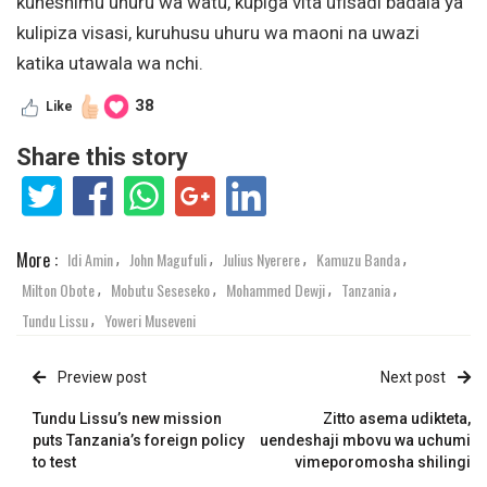
kuheshimu uhuru wa watu, kupiga vita ufisadi badala ya
kulipiza visasi, kuruhusu uhuru wa maoni na uwazi
katika utawala wa nchi.
38
Like
Share this story
More :
Idi Amin
John Magufuli
Julius Nyerere
Kamuzu Banda
,
,
,
,
Milton Obote
Mobutu Seseseko
Mohammed Dewji
Tanzania
,
,
,
,
Tundu Lissu
Yoweri Museveni
,
Preview post
Next post
Tundu Lissu’s new mission
Zitto asema udikteta,
puts Tanzania’s foreign policy
uendeshaji mbovu wa uchumi
to test
vimeporomosha shilingi