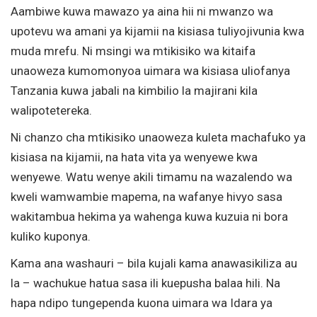
Aambiwe kuwa mawazo ya aina hii ni mwanzo wa
upotevu wa amani ya kijamii na kisiasa tuliyojivunia kwa
muda mrefu. Ni msingi wa mtikisiko wa kitaifa
unaoweza kumomonyoa uimara wa kisiasa uliofanya
Tanzania kuwa jabali na kimbilio la majirani kila
walipotetereka.
Ni chanzo cha mtikisiko unaoweza kuleta machafuko ya
kisiasa na kijamii, na hata vita ya wenyewe kwa
wenyewe. Watu wenye akili timamu na wazalendo wa
kweli wamwambie mapema, na wafanye hivyo sasa
wakitambua hekima ya wahenga kuwa kuzuia ni bora
kuliko kuponya.
Kama ana washauri – bila kujali kama anawasikiliza au
la – wachukue hatua sasa ili kuepusha balaa hili. Na
hapa ndipo tungependa kuona uimara wa Idara ya