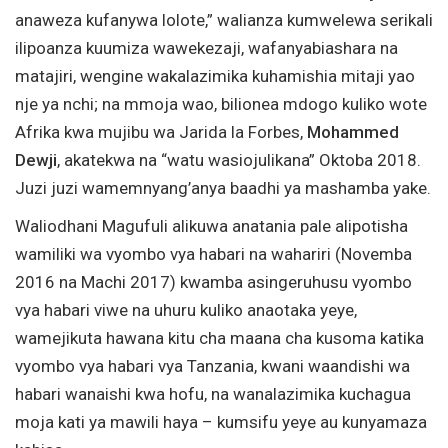
anaweza kufanywa lolote,” walianza kumwelewa serikali
ilipoanza kuumiza wawekezaji, wafanyabiashara na
matajiri, wengine wakalazimika kuhamishia mitaji yao
nje ya nchi; na mmoja wao, bilionea mdogo kuliko wote
Afrika kwa mujibu wa Jarida la Forbes,
Mohammed
Dewji
, akatekwa na “watu wasiojulikana” Oktoba 2018.
Juzi juzi wamemnyang’anya baadhi ya mashamba yake.
Waliodhani Magufuli alikuwa anatania pale alipotisha
wamiliki wa vyombo vya habari na wahariri (Novemba
2016 na Machi 2017) kwamba asingeruhusu vyombo
vya habari viwe na uhuru kuliko anaotaka yeye,
wamejikuta hawana kitu cha maana cha kusoma katika
vyombo vya habari vya Tanzania, kwani waandishi wa
habari wanaishi kwa hofu, na wanalazimika kuchagua
moja kati ya mawili haya – kumsifu yeye au kunyamaza