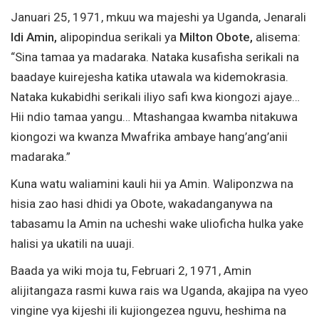
Januari 25, 1971, mkuu wa majeshi ya Uganda, Jenarali
Idi Amin,
alipopindua serikali ya
Milton Obote,
alisema:
“Sina tamaa ya madaraka. Nataka kusafisha serikali na
baadaye kuirejesha katika utawala wa kidemokrasia.
Nataka kukabidhi serikali iliyo safi kwa kiongozi ajaye…
Hii ndio tamaa yangu… Mtashangaa kwamba nitakuwa
kiongozi wa kwanza Mwafrika ambaye hang’ang’anii
madaraka.”
Kuna watu waliamini kauli hii ya Amin. Waliponzwa na
hisia zao hasi dhidi ya Obote, wakadanganywa na
tabasamu la Amin na ucheshi wake ulioficha hulka yake
halisi ya ukatili na uuaji.
Baada ya wiki moja tu, Februari 2, 1971, Amin
alijitangaza rasmi kuwa rais wa Uganda, akajipa na vyeo
vingine vya kijeshi ili kujiongezea nguvu, heshima na