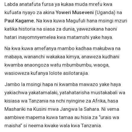
Labda anatafuta fursa ya kukaa muda mrefu kwa
kufuata nyayo za akina
Yoweri Museveni
(Uganda) na
Paul Kagame.
Na kwa kuwa Magufuli hana msingi mzuri
katika historia na siasa za dunia, yawezekana haoni
hatari inayomnyemelea kwa matamshi yake haya.
Na kwa kuwa amefanya mambo kadhaa makubwa na
mabaya, wananchi wakakaa kimya, anaweza kudhani
kwamba anaongoza watu mbumbumbu, waoga,
wasioweza kufanya lolote asilotarajia.
Jambo la msingi hapa ni kwamba mawazo yake haya
yakiachwa yakatamalaki, yatahatarisha mustakabali wa
kisiasa wa Tanzania na nchi nyingine za Afrika, hasa
Mashariki na Kusini mwa Jangwa la Sahara. Ni vema
aambiwe mapema kuwa tamaa au hisia za “urais wa
maisha” si neema kwake wala kwa Tanzania.