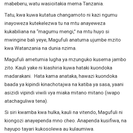
mabeberu, watu wasioitakia mema Tanzania.
Tatu, kwa kuwa kutatua changamoto ni kazi ngumu
inayoweza kutekelezwa tu na mtu anayeweza
kukabiliana na “magumu mengi,” na mtu huyo si
mwingine bali yeye, Magufuli anatuma ujumbe mzito
kwa Watanzania na dunia nzima.
Magufuli ametumia lugha ya mzunguko kusema jambo
zito. Kauli yake ni kiashiria kuwa hataki kuondoka
madarakani. Hata kama anataka, hawazi kuondoka
baada ya kipindi kinachotajwa na katiba ya sasa, yaani
asizidi vipindi viwili vya miaka mitano mitano (iwapo
atachaguliwa tena).
Si siri kwamba kwa hulka, kauli na vitendo, Magufuli ni
kiongozi anayependa mno cheo. Anapenda kusifiwa, na
hayupo tayari kukosolewa au kulaumiwa.