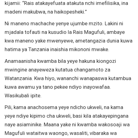
kijamii: “Rais atakayefuata atakuta nchi imefilisika, ina
madeni makubwa, na haikopesheki.”
Ni maneno machache yenye ujumbe mzito. Lakini ni
mjadala tofauti na kusudio la Rais Magufuli, ambaye
kwa maneno yake mwenyewe, ametangazia dunia kuwa
hatima ya Tanzania inaishia mikononi mwake.
Anamaanisha kwamba bila yeye hakuna kiongozi
mwingine anayeweza kutatua changamoto za
Watanzania. Kwa hiyo, wananchi wanapaswa kutambua
kuwa awamu ya tano pekee ndiyo inayowafaa.
Wasikubali ipite.
Pili, kama anachosema yeye ndicho ukweli, na kama
yeye ndiye kipimo cha ukweli, basi kila atakayepingana
naye asiaminike. Maana yake ni kwamba wakosoaji wa
Magufuli wataitwa waongo, wasaliti, vibaraka wa