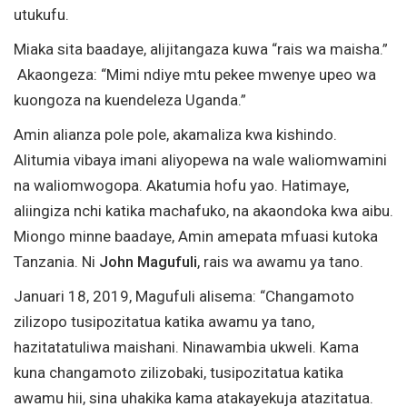
utukufu.
Miaka sita baadaye, alijitangaza kuwa “rais wa maisha.”
Akaongeza: “Mimi ndiye mtu pekee mwenye upeo wa
kuongoza na kuendeleza Uganda.”
Amin alianza pole pole, akamaliza kwa kishindo.
Alitumia vibaya imani aliyopewa na wale waliomwamini
na waliomwogopa. Akatumia hofu yao. Hatimaye,
aliingiza nchi katika machafuko, na akaondoka kwa aibu.
Miongo minne baadaye, Amin amepata mfuasi kutoka
Tanzania. Ni
John Magufuli
, rais wa awamu ya tano.
Januari 18, 2019, Magufuli alisema: “Changamoto
zilizopo tusipozitatua katika awamu ya tano,
hazitatatuliwa maishani. Ninawambia ukweli. Kama
kuna changamoto zilizobaki, tusipozitatua katika
awamu hii, sina uhakika kama atakayekuja atazitatua.