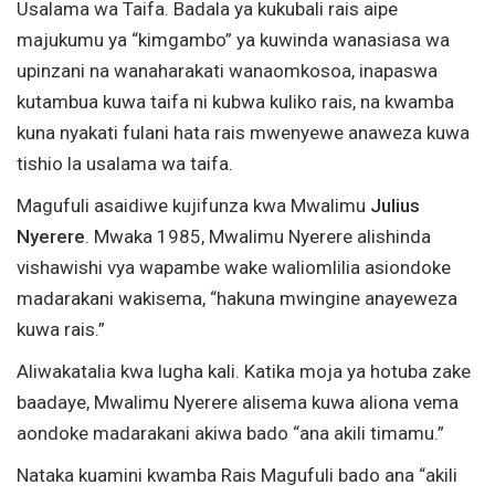
Usalama wa Taifa. Badala ya kukubali rais aipe
majukumu ya “kimgambo” ya kuwinda wanasiasa wa
upinzani na wanaharakati wanaomkosoa, inapaswa
kutambua kuwa taifa ni kubwa kuliko rais, na kwamba
kuna nyakati fulani hata rais mwenyewe anaweza kuwa
tishio la usalama wa taifa.
Magufuli asaidiwe kujifunza kwa Mwalimu
Julius
Nyerere
. Mwaka 1985, Mwalimu Nyerere alishinda
vishawishi vya wapambe wake waliomlilia asiondoke
madarakani wakisema, “hakuna mwingine anayeweza
kuwa rais.”
Aliwakatalia kwa lugha kali. Katika moja ya hotuba zake
baadaye, Mwalimu Nyerere alisema kuwa aliona vema
aondoke madarakani akiwa bado “ana akili timamu.”
Nataka kuamini kwamba Rais Magufuli bado ana “akili