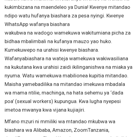
kukimbizana na maendeleo ya Dunia! Kwenye mitandao
ndipo watu hufanya biashara za pesa nyingi. Kwenye
WhatsApp wafanya biashara
wakubwa na wadogo wamekuwa wakitumiana picha za
bidhaa mbalimbali na kufanya mauzo yao huko.
Kumekuwepo na urahisi kwenye biashara.
Wafanyabiashara na wateja wamekuwa wakiwasiliana
na kukutana kwa urahisi zaidi ikilinganishwa na miaka ya
nyuma. Watu wamekuwa mabilionea kupitia mitandao.
Maisha yamebadilika na mitandao imekuwa mbadala
wa mama ntilie, machinga, na hata sehemu ya ‘dada
poa’ (sexual workers) kupungua. Kwa lugha nyepesi
imetoa mwanya kwa vijana kujiajiri.
Mfano mzuri ni mmiliki wa mtandao mkubwa wa
biashara wa Alibaba, Amazon, ZoomTanzania,