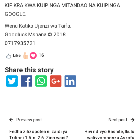
KIFIKRA KWA KUIPINGA MITANDAO NA KUIPINGA
GOOGLE.
Wenu Katika Ujenzi wa Taifa.
Goodluck Mshana © 2018
0717935721
16
Like
Share this story
Preview post
Next post
Fedha zilizopotea ni zaidi ya
Hivi ndivyo Bashite, Ikulu
Trilioni 1.5, ni 2.6. Zipo wapi?
walivyomponza Askofu