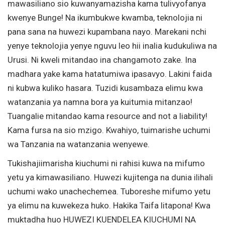
mawasiliano sio kuwanyamazisha kama tulivyofanya
kwenye Bunge! Na ikumbukwe kwamba, teknolojia ni
pana sana na huwezi kupambana nayo. Marekani nchi
yenye teknolojia yenye nguvu leo hii inalia kudukuliwa na
Urusi. Ni kweli mitandao ina changamoto zake. Ina
madhara yake kama hatatumiwa ipasavyo. Lakini faida
ni kubwa kuliko hasara. Tuzidi kusambaza elimu kwa
watanzania ya namna bora ya kuitumia mitanzao!
Tuangalie mitandao kama resource and not a liability!
Kama fursa na sio mzigo. Kwahiyo, tuimarishe uchumi
wa Tanzania na watanzania wenyewe.
Tukishajiimarisha kiuchumi ni rahisi kuwa na mifumo
yetu ya kimawasiliano. Huwezi kujitenga na dunia ilihali
uchumi wako unachechemea. Tuboreshe mifumo yetu
ya elimu na kuwekeza huko. Hakika Taifa litapona! Kwa
muktadha huo HUWEZI KUENDELEA KIUCHUMI NA