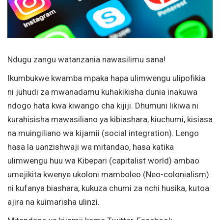
Ndugu zangu watanzania nawasilimu sana!
Ikumbukwe kwamba mpaka hapa ulimwengu ulipofikia
ni juhudi za mwanadamu kuhakikisha dunia inakuwa
ndogo hata kwa kiwango cha kijiji. Dhumuni likiwa ni
kurahisisha mawasiliano ya kibiashara, kiuchumi, kisiasa
na muingiliano wa kijamii (social integration). Lengo
hasa la uanzishwaji wa mitandao, hasa katika
ulimwengu huu wa Kibepari (capitalist world) ambao
umejikita kwenye ukoloni mamboleo (Neo-colonialism)
ni kufanya biashara, kukuza chumi za nchi husika, kutoa
ajira na kuimarisha ulinzi.