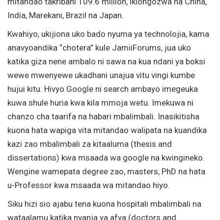
mitandao takribani 109.6 million, ikiongozwa na China,
India, Marekani, Brazil na Japan.
Kwahiyo, ukijiona uko bado nyuma ya technolojia, kama
anavyoandika “chotera” kule JamiiForums, jua uko
katika giza nene ambalo ni sawa na kua ndani ya boksi
wewe mwenyewe ukadhani unajua vitu vingi kumbe
hujui kitu. Hivyo Google ni search ambayo imegeuka
kuwa shule huria kwa kila mmoja wetu. Imekuwa ni
chanzo cha taarifa na habari mbalimbali. Inasikitisha
kuona hata wapiga vita mitandao walipata na kuandika
kazi zao mbalimbali za kitaaluma (thesis and
dissertations) kwa msaada wa google na kwingineko.
Wengine wamepata degree zao, masters, PhD na hata
u-Professor kwa msaada wa mitandao hiyo.
Siku hizi sio ajabu tena kuona hospitali mbalimbali na
wataalamu katika nyanja ya afya (doctors and