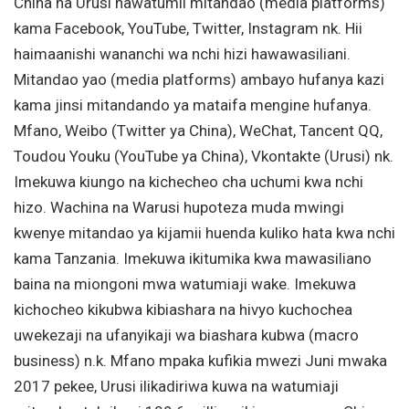
China na Urusi hawatumii mitandao (media platforms)
kama Facebook, YouTube, Twitter, Instagram nk. Hii
haimaanishi wananchi wa nchi hizi hawawasiliani.
Mitandao yao (media platforms) ambayo hufanya kazi
kama jinsi mitandando ya mataifa mengine hufanya.
Mfano, Weibo (Twitter ya China), WeChat, Tancent QQ,
Toudou Youku (YouTube ya China), Vkontakte (Urusi) nk.
Imekuwa kiungo na kichecheo cha uchumi kwa nchi
hizo. Wachina na Warusi hupoteza muda mwingi
kwenye mitandao ya kijamii huenda kuliko hata kwa nchi
kama Tanzania. Imekuwa ikitumika kwa mawasiliano
baina na miongoni mwa watumiaji wake. Imekuwa
kichocheo kikubwa kibiashara na hivyo kuchochea
uwekezaji na ufanyikaji wa biashara kubwa (macro
business) n.k. Mfano mpaka kufikia mwezi Juni mwaka
2017 pekee, Urusi ilikadiriwa kuwa na watumiaji