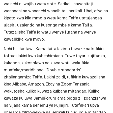
wa nchi ni wajibu wetu sote. Serikali inawahitaji
wananchi na wananchi wanaihitaji serikali. Uhai, afya na
kipato kwa kila mmoja wetu kama Taifa utatujengea
ujasiri, uzalendo na kusonga mbele kama Taifa.
Tutazalisha Taifa la watu wenye furaha na wenye
kuwajibika kwa moyo.
Nchi hii itastawi! Kama taifa lazima tuwaze na kufikiri
tofauti lakini kwa kuheshimiana. Tuwe tayari kujifunza,
kukosoa, kukosolewa na kuwa watu wakufikia
muafaka/maridhiano. ‘Double standards’
zitaliangamiza Taifa. Lakini zaidi, tufikirie kuwazalisha
kina Alibaba, Amazon, Ebay na ZoomTanzania
wakutosha kuliko kuwaza kuibana mitandao. Kuliko
kuwaza kuiuwa JamiiForum ama blogs zilizoanzishwa
na vijana kama sehemu ya kujiajiri. Tutafakari upya
gharama zilizowekwa na Serikali kuhudumia mitandao