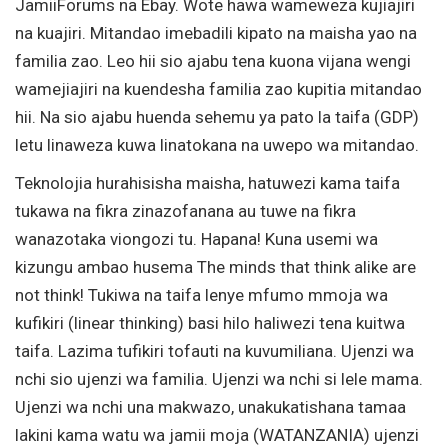
JamiiForums na Ebay. Wote hawa wameweza kujiajiri
na kuajiri. Mitandao imebadili kipato na maisha yao na
familia zao. Leo hii sio ajabu tena kuona vijana wengi
wamejiajiri na kuendesha familia zao kupitia mitandao
hii. Na sio ajabu huenda sehemu ya pato la taifa (GDP)
letu linaweza kuwa linatokana na uwepo wa mitandao.
Teknolojia hurahisisha maisha, hatuwezi kama taifa
tukawa na fikra zinazofanana au tuwe na fikra
wanazotaka viongozi tu. Hapana! Kuna usemi wa
kizungu ambao husema The minds that think alike are
not think! Tukiwa na taifa lenye mfumo mmoja wa
kufikiri (linear thinking) basi hilo haliwezi tena kuitwa
taifa. Lazima tufikiri tofauti na kuvumiliana. Ujenzi wa
nchi sio ujenzi wa familia. Ujenzi wa nchi si lele mama.
Ujenzi wa nchi una makwazo, unakukatishana tamaa
lakini kama watu wa jamii moja (WATANZANIA) ujenzi