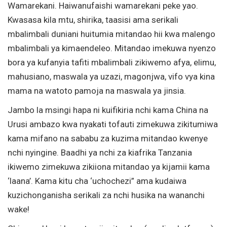
Wamarekani. Haiwanufaishi wamarekani peke yao.
Kwasasa kila mtu, shirika, taasisi ama serikali
mbalimbali duniani huitumia mitandao hii kwa malengo
mbalimbali ya kimaendeleo. Mitandao imekuwa nyenzo
bora ya kufanyia tafiti mbalimbali zikiwemo afya, elimu,
mahusiano, maswala ya uzazi, magonjwa, vifo vya kina
mama na watoto pamoja na maswala ya jinsia.
Jambo la msingi hapa ni kuifikiria nchi kama China na
Urusi ambazo kwa nyakati tofauti zimekuwa zikitumiwa
kama mifano na sababu za kuzima mitandao kwenye
nchi nyingine. Baadhi ya nchi za kiafrika Tanzania
ikiwemo zimekuwa zikiiona mitandao ya kijamii kama
‘laana’. Kama kitu cha ‘uchochezi” ama kudaiwa
kuzichonganisha serikali za nchi husika na wananchi
wake!