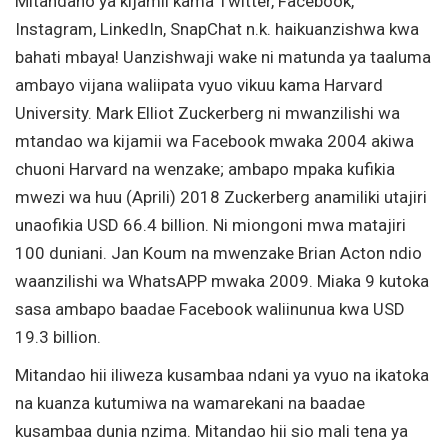
Mitandano ya kijamii kama Twitter, Facebook,
Instagram, LinkedIn, SnapChat n.k. haikuanzishwa kwa
bahati mbaya! Uanzishwaji wake ni matunda ya taaluma
ambayo vijana waliipata vyuo vikuu kama Harvard
University. Mark Elliot Zuckerberg ni mwanzilishi wa
mtandao wa kijamii wa Facebook mwaka 2004 akiwa
chuoni Harvard na wenzake; ambapo mpaka kufikia
mwezi wa huu (Aprili) 2018 Zuckerberg anamiliki utajiri
unaofikia USD 66.4 billion. Ni miongoni mwa matajiri
100 duniani. Jan Koum na mwenzake Brian Acton ndio
waanzilishi wa WhatsAPP mwaka 2009. Miaka 9 kutoka
sasa ambapo baadae Facebook waliinunua kwa USD
19.3 billion.
Mitandao hii iliweza kusambaa ndani ya vyuo na ikatoka
na kuanza kutumiwa na wamarekani na baadae
kusambaa dunia nzima. Mitandao hii sio mali tena ya