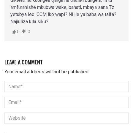
dikteta, na kuongea ujinga na unafiki bungeni, ili tu
amfurahishe mkubwa wake, bahati, mbaya sana Tz
yetubya leo. CCM iko wapi? Ni ile ya baba wa taifa?
Najiuliza kila siku?
0
0
LEAVE A COMMENT
Your email address will not be published.