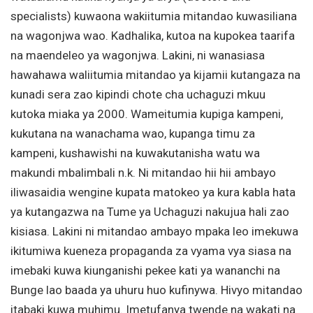
specialists) kuwaona wakiitumia mitandao kuwasiliana
na wagonjwa wao. Kadhalika, kutoa na kupokea taarifa
na maendeleo ya wagonjwa. Lakini, ni wanasiasa
hawahawa waliitumia mitandao ya kijamii kutangaza na
kunadi sera zao kipindi chote cha uchaguzi mkuu
kutoka miaka ya 2000. Wameitumia kupiga kampeni,
kukutana na wanachama wao, kupanga timu za
kampeni, kushawishi na kuwakutanisha watu wa
makundi mbalimbali n.k. Ni mitandao hii hii ambayo
iliwasaidia wengine kupata matokeo ya kura kabla hata
ya kutangazwa na Tume ya Uchaguzi nakujua hali zao
kisiasa. Lakini ni mitandao ambayo mpaka leo imekuwa
ikitumiwa kueneza propaganda za vyama vya siasa na
imebaki kuwa kiunganishi pekee kati ya wananchi na
Bunge lao baada ya uhuru huo kufinywa. Hivyo mitandao
itabaki kuwa muhimu. Imetufanya twende na wakati na