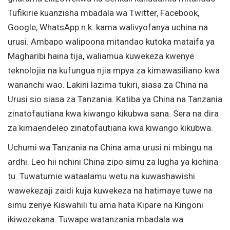
Tufikirie kuanzisha mbadala wa Twitter, Facebook,
Google, WhatsApp n.k. kama walivyofanya uchina na
urusi. Ambapo walipoona mitandao kutoka mataifa ya
Magharibi haina tija, waliamua kuwekeza kwenye
teknolojia na kufungua njia mpya za kimawasiliano kwa
wananchi wao. Lakini lazima tukiri, siasa za China na
Urusi sio siasa za Tanzania. Katiba ya China na Tanzania
zinatofautiana kwa kiwango kikubwa sana. Sera na dira
za kimaendeleo zinatofautiana kwa kiwango kikubwa.
Uchumi wa Tanzania na China ama urusi ni mbingu na
ardhi. Leo hii nchini China zipo simu za lugha ya kichina
tu. Tuwatumie wataalamu wetu na kuwashawishi
wawekezaji zaidi kuja kuwekeza na hatimaye tuwe na
simu zenye Kiswahili tu ama hata Kipare na Kingoni
ikiwezekana. Tuwape watanzania mbadala wa