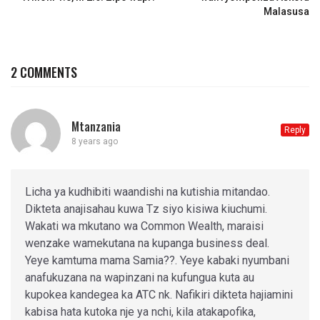
Malasusa
2 COMMENTS
Mtanzania
Reply
8 years ago
Licha ya kudhibiti waandishi na kutishia mitandao.
Dikteta anajisahau kuwa Tz siyo kisiwa kiuchumi.
Wakati wa mkutano wa Common Wealth, maraisi
wenzake wamekutana na kupanga business deal.
Yeye kamtuma mama Samia??. Yeye kabaki nyumbani
anafukuzana na wapinzani na kufungua kuta au
kupokea kandegea ka ATC nk. Nafikiri dikteta hajiamini
kabisa hata kutoka nje ya nchi, kila atakapofika,