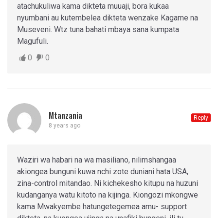
atachukuliwa kama dikteta muuaji, bora kukaa
nyumbani au kutembelea dikteta wenzake Kagame na
Museveni. Wtz tuna bahati mbaya sana kumpata
Magufuli.
0
0
Mtanzania
Reply
8 years ago
Waziri wa habari na wa masiliano, nilimshangaa
akiongea bunguni kuwa nchi zote duniani hata USA,
zina-control mitandao. Ni kichekesho kitupu na huzuni
kudanganya watu kitoto na kijinga. Kiongozi mkongwe
kama Mwakyembe hatungetegemea amu- support