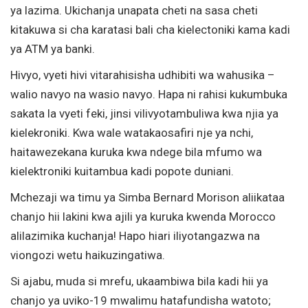
ya lazima. Ukichanja unapata cheti na sasa cheti
kitakuwa si cha karatasi bali cha kielectoniki kama kadi
ya ATM ya banki.
Hivyo, vyeti hivi vitarahisisha udhibiti wa wahusika –
walio navyo na wasio navyo. Hapa ni rahisi kukumbuka
sakata la vyeti feki, jinsi vilivyotambuliwa kwa njia ya
kielekroniki. Kwa wale watakaosafiri nje ya nchi,
haitawezekana kuruka kwa ndege bila mfumo wa
kielektroniki kuitambua kadi popote duniani.
Mchezaji wa timu ya Simba Bernard Morison aliikataa
chanjo hii lakini kwa ajili ya kuruka kwenda Morocco
alilazimika kuchanja! Hapo hiari iliyotangazwa na
viongozi wetu haikuzingatiwa.
Si ajabu, muda si mrefu, ukaambiwa bila kadi hii ya
chanjo ya uviko-19 mwalimu hatafundisha watoto;