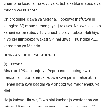
chanjo na kuacha makovu ya kutisha katika mabega ya
mkono wa kushoto.
Chloroquine, dawa ya Malaria, ilipokuwa inafutwa ili
kuingiza SP, maudhi mengi yalijitokeza. Na kwa kukiuka
kanuni na taratibu, vifo vichache pia vilitokea. Hali hiyo
hiyo pia ilijitokeza wakati SP inafutwa ili kuingiza ALU
kama tiba ya Malaria.
UPINZANI DHIDI YA CHANJO
(i)
Historia
Mnamo 1994, chanjo ya Pepopunda ilipoingizwa
Tanzania ilileta taharuki kubwa kwa jamii. Taharuki hii
ilienea hata kwa baadhi ya viongozi wa madhehebu ya
dini.
Hoja kubwa ilikuwa, “kwa nini kuchanja wasichana wa
miaka 15 na akina mama wenye umri wa kuzaa tu?”