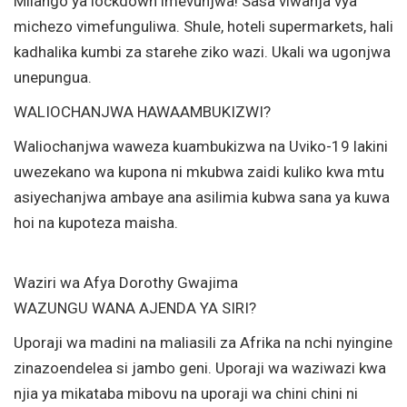
Milango ya lockdown imevunjwa! Sasa viwanja vya
michezo vimefunguliwa. Shule, hoteli supermarkets, hali
kadhalika kumbi za starehe ziko wazi. Ukali wa ugonjwa
unepungua.
WALIOCHANJWA HAWAAMBUKIZWI?
Waliochanjwa waweza kuambukizwa na Uviko-19 lakini
uwezekano wa kupona ni mkubwa zaidi kuliko kwa mtu
asiyechanjwa ambaye ana asilimia kubwa sana ya kuwa
hoi na kupoteza maisha.
Waziri wa Afya Dorothy Gwajima
WAZUNGU WANA AJENDA YA SIRI?
Uporaji wa madini na maliasili za Afrika na nchi nyingine
zinazoendelea si jambo geni. Uporaji wa waziwazi kwa
njia ya mikataba mibovu na uporaji wa chini chini ni