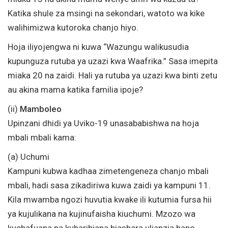
Katika shule za msingi na sekondari, watoto wa kike
walihimizwa kutoroka chanjo hiyo.
Hoja iliyojengwa ni kuwa “Wazungu walikusudia
kupunguza rutuba ya uzazi kwa Waafrika.” Sasa imepita
miaka 20 na zaidi. Hali ya rutuba ya uzazi kwa binti zetu
au akina mama katika familia ipoje?
(ii)
Mamboleo
Upinzani dhidi ya Uviko-19 unasababishwa na hoja
mbali mbali kama:
(a) Uchumi
Kampuni kubwa kadhaa zimetengeneza chanjo mbali
mbali, hadi sasa zikadiriwa kuwa zaidi ya kampuni 11.
Kila mwamba ngozi huvutia kwake ili kutumia fursa hii
ya kujulikana na kujinufaisha kiuchumi. Mzozo wa
kuchafuana na kuharibiana biashara ulianzia hapo.