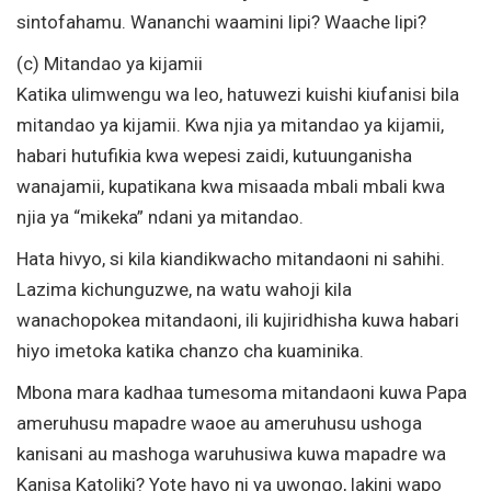
sintofahamu. Wananchi waamini lipi? Waache lipi?
(c) Mitandao ya kijamii
Katika ulimwengu wa leo, hatuwezi kuishi kiufanisi bila
mitandao ya kijamii. Kwa njia ya mitandao ya kijamii,
habari hutufikia kwa wepesi zaidi, kutuunganisha
wanajamii, kupatikana kwa misaada mbali mbali kwa
njia ya “mikeka” ndani ya mitandao.
Hata hivyo, si kila kiandikwacho mitandaoni ni sahihi.
Lazima kichunguzwe, na watu wahoji kila
wanachopokea mitandaoni, ili kujiridhisha kuwa habari
hiyo imetoka katika chanzo cha kuaminika.
Mbona mara kadhaa tumesoma mitandaoni kuwa Papa
ameruhusu mapadre waoe au ameruhusu ushoga
kanisani au mashoga waruhusiwa kuwa mapadre wa
Kanisa Katoliki? Yote hayo ni ya uwongo, lakini wapo