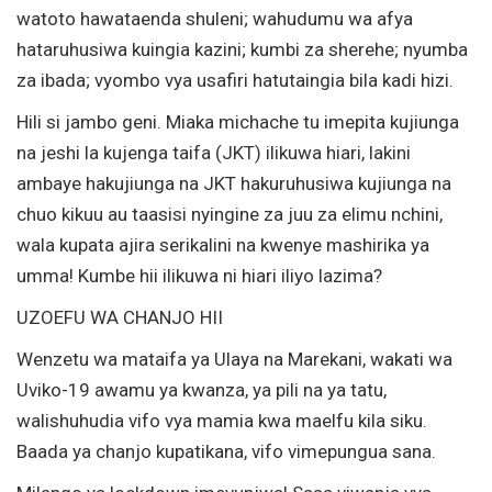
watoto hawataenda shuleni; wahudumu wa afya
hataruhusiwa kuingia kazini; kumbi za sherehe; nyumba
za ibada; vyombo vya usafiri hatutaingia bila kadi hizi.
Hili si jambo geni. Miaka michache tu imepita kujiunga
na jeshi la kujenga taifa (JKT) ilikuwa hiari, lakini
ambaye hakujiunga na JKT hakuruhusiwa kujiunga na
chuo kikuu au taasisi nyingine za juu za elimu nchini,
wala kupata ajira serikalini na kwenye mashirika ya
umma! Kumbe hii ilikuwa ni hiari iliyo lazima?
UZOEFU WA CHANJO HII
Wenzetu wa mataifa ya Ulaya na Marekani, wakati wa
Uviko-19 awamu ya kwanza, ya pili na ya tatu,
walishuhudia vifo vya mamia kwa maelfu kila siku.
Baada ya chanjo kupatikana, vifo vimepungua sana.