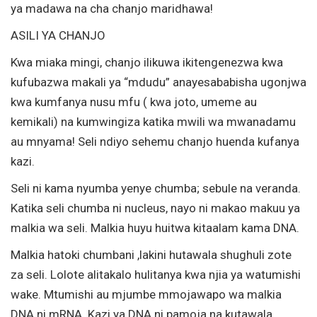
ya madawa na cha chanjo maridhawa!
ASILI YA CHANJO
Kwa miaka mingi, chanjo ilikuwa ikitengenezwa kwa
kufubazwa makali ya “mdudu” anayesababisha ugonjwa
kwa kumfanya nusu mfu ( kwa joto, umeme au
kemikali) na kumwingiza katika mwili wa mwanadamu
au mnyama! Seli ndiyo sehemu chanjo huenda kufanya
kazi.
Seli ni kama nyumba yenye chumba; sebule na veranda.
Katika seli chumba ni nucleus, nayo ni makao makuu ya
malkia wa seli. Malkia huyu huitwa kitaalam kama DNA.
Malkia hatoki chumbani ,lakini hutawala shughuli zote
za seli. Lolote alitakalo hulitanya kwa njia ya watumishi
wake. Mtumishi au mjumbe mmojawapo wa malkia
DNA ni mRNA. Kazi ya DNA ni pamoja na kutawala