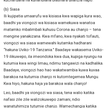
(b) Siasa
Ili kujipatia umaarufu wa kisiasa kwa wapiga kura wao,
baadhi ya viongozi wa kisiasa wamekuwa wanatoa
matamko mbalimbali kuhusu Corona au chanjo – tena
mengine yanakizana. Kwa mfano, kwa nyakati tofauti,
viongozi wa siasa wamewahi kutamka hadharani
“hakuna Uviko-19 Tanzania.” Baadaye wakasema Uviko-
19 ilikuwepo, ila imeondoka kwa dua, kupiga nyungu na
kutumia kwa wingi limau, ndimu tangawizi na kadhalika.
Baadaye, viongozi hao hao wakatwambia kuwa kuvaa
barakoa na kutumia chanjo ni kutomtegemea Mungu.
Kwa hiyo, hakuna haja ya barakoa wala chanjo!
Leo, baadhi ya viongozi wa siasa, tena walio katika
nafasi zile zile walizokuwepo zamani, ndio
wanatuhimiza tutumie chanjo. Wamechangia katika