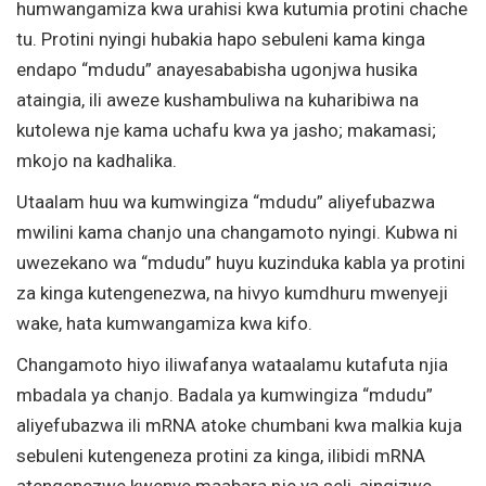
humwangamiza kwa urahisi kwa kutumia protini chache
tu. Protini nyingi hubakia hapo sebuleni kama kinga
endapo “mdudu” anayesababisha ugonjwa husika
ataingia, ili aweze kushambuliwa na kuharibiwa na
kutolewa nje kama uchafu kwa ya jasho; makamasi;
mkojo na kadhalika.
Utaalam huu wa kumwingiza “mdudu” aliyefubazwa
mwilini kama chanjo una changamoto nyingi. Kubwa ni
uwezekano wa “mdudu” huyu kuzinduka kabla ya protini
za kinga kutengenezwa, na hivyo kumdhuru mwenyeji
wake, hata kumwangamiza kwa kifo.
Changamoto hiyo iliwafanya wataalamu kutafuta njia
mbadala ya chanjo. Badala ya kumwingiza “mdudu”
aliyefubazwa ili mRNA atoke chumbani kwa malkia kuja
sebuleni kutengeneza protini za kinga, ilibidi mRNA
atengenezwe kwenye maabara nje ya seli, aingizwe