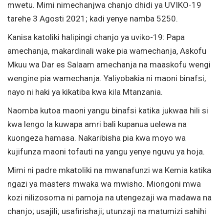
mwetu. Mimi nimechanjwa chanjo dhidi ya UVIKO-19
tarehe 3 Agosti 2021; kadi yenye namba 5250.
Kanisa katoliki halipingi chanjo ya uviko-19: Papa
amechanja, makardinali wake pia wamechanja, Askofu
Mkuu wa Dar es Salaam amechanja na maaskofu wengi
wengine pia wamechanja. Yaliyobakia ni maoni binafsi,
nayo ni haki ya kikatiba kwa kila Mtanzania.
Naomba kutoa maoni yangu binafsi katika jukwaa hili si
kwa lengo la kuwapa amri bali kupanua uelewa na
kuongeza hamasa. Nakaribisha pia kwa moyo wa
kujifunza maoni tofauti na yangu yenye nguvu ya hoja.
Mimi ni padre mkatoliki na mwanafunzi wa Kemia katika
ngazi ya masters mwaka wa mwisho. Miongoni mwa
kozi nilizosoma ni pamoja na utengezaji wa madawa na
chanjo; usajili; usafirishaji; utunzaji na matumizi sahihi