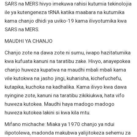
SARS na MERS hivyo imekuwa rahisi kutumia tekinolojia
ile ya kutengeneza tRNA katika maabara na kutumika
kama chanjo dhidi ya uviko-19 kama ilivyotumika kwa
SARS na MERS.
MAUDHI YA CHANJO
Chanjo zote na dawa zote ni sumu, iwapo hazitatumika
kwa kufuata kanuni na taratibu zake. Hivyo, anayepokea
chanjo huweza kupatwa na maudhi mbali mbali kama
vile kutokwa na jasho jingi, kuharisha, kichefuchefu,
kutapika, kuchoka na kadhalika. Kama ilivyo kwa dawa
nyingine zote, kanuni na taratibu zikikiukwa, hata vifo
huweza kutokea. Maudhi haya madogo madogo
huweza kutokea lakini si kwa kila mtu.
Mifano michache: Miaka ya 1970 chanjo ya ndui
ilipotolewa, madonda makubwa yalijitokeza sehemu za