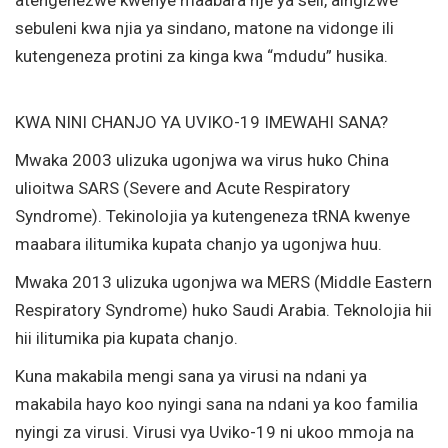
sebuleni kwa njia ya sindano, matone na vidonge ili
kutengeneza protini za kinga kwa “mdudu” husika.
KWA NINI CHANJO YA UVIKO-19 IMEWAHI SANA?
Mwaka 2003 ulizuka ugonjwa wa virus huko China
ulioitwa SARS (Severe and Acute Respiratory
Syndrome). Tekinolojia ya kutengeneza tRNA kwenye
maabara ilitumika kupata chanjo ya ugonjwa huu.
Mwaka 2013 ulizuka ugonjwa wa MERS (Middle Eastern
Respiratory Syndrome) huko Saudi Arabia. Teknolojia hii
hii ilitumika pia kupata chanjo.
Kuna makabila mengi sana ya virusi na ndani ya
makabila hayo koo nyingi sana na ndani ya koo familia
nyingi za virusi. Virusi vya Uviko-19 ni ukoo mmoja na