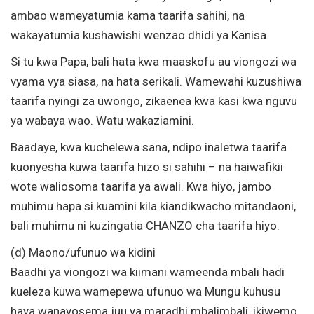
ambao wameyatumia kama taarifa sahihi, na
wakayatumia kushawishi wenzao dhidi ya Kanisa.
Si tu kwa Papa, bali hata kwa maaskofu au viongozi wa
vyama vya siasa, na hata serikali. Wamewahi kuzushiwa
taarifa nyingi za uwongo, zikaenea kwa kasi kwa nguvu
ya wabaya wao. Watu wakaziamini.
Baadaye, kwa kuchelewa sana, ndipo inaletwa taarifa
kuonyesha kuwa taarifa hizo si sahihi – na haiwafikii
wote waliosoma taarifa ya awali. Kwa hiyo, jambo
muhimu hapa si kuamini kila kiandikwacho mitandaoni,
bali muhimu ni kuzingatia CHANZO cha taarifa hiyo.
(d) Maono/ufunuo wa kidini
Baadhi ya viongozi wa kiimani wameenda mbali hadi
kueleza kuwa wamepewa ufunuo wa Mungu kuhusu
haya wanayosema juu ya maradhi mbalimbali, ikiwemo