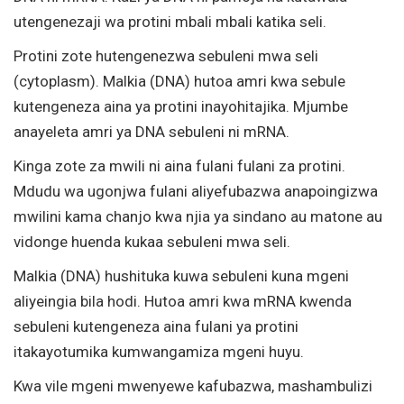
utengenezaji wa protini mbali mbali katika seli.
Protini zote hutengenezwa sebuleni mwa seli
(cytoplasm). Malkia (DNA) hutoa amri kwa sebule
kutengeneza aina ya protini inayohitajika. Mjumbe
anayeleta amri ya DNA sebuleni ni mRNA.
Kinga zote za mwili ni aina fulani fulani za protini.
Mdudu wa ugonjwa fulani aliyefubazwa anapoingizwa
mwilini kama chanjo kwa njia ya sindano au matone au
vidonge huenda kukaa sebuleni mwa seli.
Malkia (DNA) hushituka kuwa sebuleni kuna mgeni
aliyeingia bila hodi. Hutoa amri kwa mRNA kwenda
sebuleni kutengeneza aina fulani ya protini
itakayotumika kumwangamiza mgeni huyu.
Kwa vile mgeni mwenyewe kafubazwa, mashambulizi