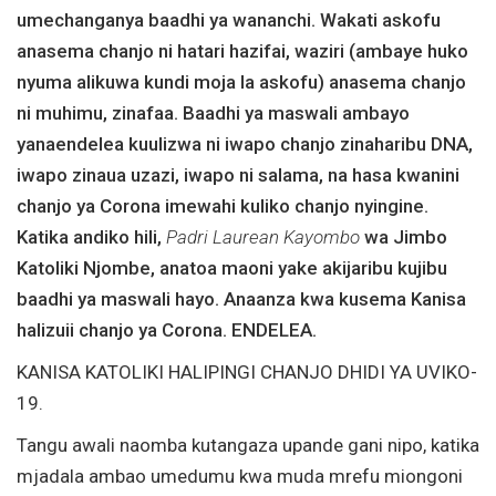
umechanganya baadhi ya wananchi. Wakati askofu
anasema chanjo ni hatari hazifai, waziri (ambaye huko
nyuma alikuwa kundi moja la askofu) anasema chanjo
ni muhimu, zinafaa. Baadhi ya maswali ambayo
yanaendelea kuulizwa ni iwapo chanjo zinaharibu DNA,
iwapo zinaua uzazi, iwapo ni salama, na hasa kwanini
chanjo ya Corona imewahi kuliko chanjo nyingine.
Katika andiko hili,
Padri Laurean Kayombo
wa Jimbo
Katoliki Njombe, anatoa maoni yake akijaribu kujibu
baadhi ya maswali hayo. Anaanza kwa kusema Kanisa
halizuii chanjo ya Corona. ENDELEA.
KANISA KATOLIKI HALIPINGI CHANJO DHIDI YA UVIKO-
19.
Tangu awali naomba kutangaza upande gani nipo, katika
mjadala ambao umedumu kwa muda mrefu miongoni