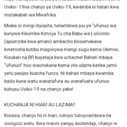
Uviko- 19na chanjo ya Uviko-19, kwamba ni hatari kwa
mstakabali wa Mwafrika.
Miaka si mingi iliyopita, tuliambiwa juu ya “ufunuo wa
kunywa Kikombe Kimoja Tu cha Babu wa Loliondo
(apumzike kwa amani) ambacho kilisemekana
kinatosha kutibu magonjwa mengi sugu kama Ukimwi,
Kisukari na BP, kuyataja kwa uchache! Bahati mbaya
“ufunuo” huo waonekana kama vile ulipita katika jamii
yetu pasipo kuacha funzo. Ni bahati mbaya kwamba
bado kuna watu wanatafuta au wanafuata ufunuo
kuhusu Uviko-19 na chanjo yake!
KUCHANJA NI HIARI AU LAZIMA?
Kisiasa, chanjo hii ni hiari; ndivyo tulivyoambiwa na
viongozi wetu. Kwa maoni yangu, kiutendaji, chanjo ni