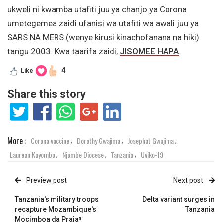
ukweli ni kwamba utafiti juu ya chanjo ya Corona
umetegemea zaidi ufanisi wa utafiti wa awali juu ya
SARS NA MERS (wenye kirusi kinachofanana na hiki)
tangu 2003. Kwa taarifa zaidi,
JISOMEE HAPA
.
4
Like
Share this story
More :
Corona vaccine
Dorothy Gwajima
Josephat Gwajima
,
,
,
Laurean Kayombo
Njombe Diocese
Tanzania
Uviko-19
,
,
,
Preview post
Next post
Tanzania's military troops
Delta variant surges in
recapture Mozambique's
Tanzania
Mocimboa da Praia⁸