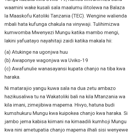
waamini wake kusali sala maalumu ilitolewa na Balaza
la Maaskofu Katoliki Tanzania (TEC). Wengine walienda
mbali hata kufunga chakula na vinywaji. Tulihimizwa
kumwomba Mwenyezi Mungu katika mambo mengi,
lakini yafuatayo nayahitaji zaidi katika makala hii:
(a) Atukinge na ugonjwa huu
(b) Awaponye wagonjwa wa Uviko-19
(c) Awafunulie wanasayansi kupata chanjo na tiba kwa
haraka.
Ni matarajio yangu kuwa sala na dua zetu ambazo
hazikusaliwa tu na Wakatoliki bali na kila Mtanzania wa
kila imani, zimejibiwa mapema. Hivyo, hatuna budi
kumshukuru Mungu kwa kuipokea chanjo kwa haraka. Si
jambo jema kabisa kiimani na kimaadili kumhoji Mungu
kwa nini ametupatia chanjo mapema ilhali sisi wenyewe