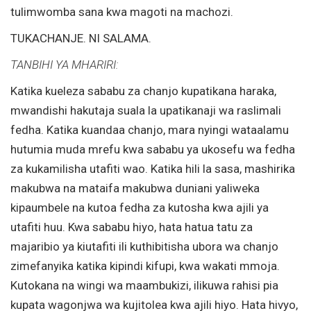
tulimwomba sana kwa magoti na machozi.
TUKACHANJE. NI SALAMA.
TANBIHI YA MHARIRI:
Katika kueleza sababu za chanjo kupatikana haraka,
mwandishi hakutaja suala la upatikanaji wa raslimali
fedha. Katika kuandaa chanjo, mara nyingi wataalamu
hutumia muda mrefu kwa sababu ya ukosefu wa fedha
za kukamilisha utafiti wao. Katika hili la sasa, mashirika
makubwa na mataifa makubwa duniani yaliweka
kipaumbele na kutoa fedha za kutosha kwa ajili ya
utafiti huu. Kwa sababu hiyo, hata hatua tatu za
majaribio ya kiutafiti ili kuthibitisha ubora wa chanjo
zimefanyika katika kipindi kifupi, kwa wakati mmoja.
Kutokana na wingi wa maambukizi, ilikuwa rahisi pia
kupata wagonjwa wa kujitolea kwa ajili hiyo. Hata hivyo,