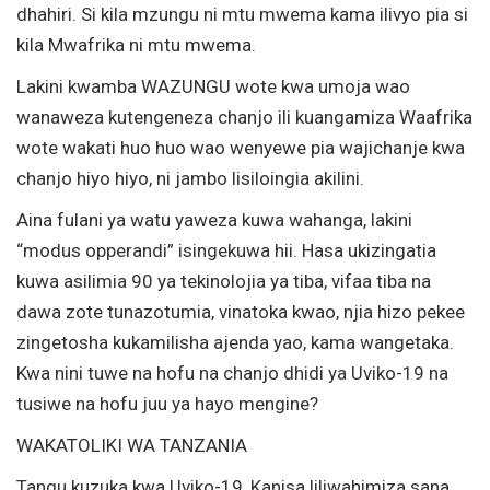
dhahiri. Si kila mzungu ni mtu mwema kama ilivyo pia si
kila Mwafrika ni mtu mwema.
Lakini kwamba WAZUNGU wote kwa umoja wao
wanaweza kutengeneza chanjo ili kuangamiza Waafrika
wote wakati huo huo wao wenyewe pia wajichanje kwa
chanjo hiyo hiyo, ni jambo lisiloingia akilini.
Aina fulani ya watu yaweza kuwa wahanga, lakini
“modus opperandi” isingekuwa hii. Hasa ukizingatia
kuwa asilimia 90 ya tekinolojia ya tiba, vifaa tiba na
dawa zote tunazotumia, vinatoka kwao, njia hizo pekee
zingetosha kukamilisha ajenda yao, kama wangetaka.
Kwa nini tuwe na hofu na chanjo dhidi ya Uviko-19 na
tusiwe na hofu juu ya hayo mengine?
WAKATOLIKI WA TANZANIA
Tangu kuzuka kwa Uviko-19, Kanisa liliwahimiza sana