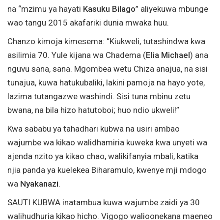
na “mzimu ya hayati
Kasuku Bilago
” aliyekuwa mbunge
wao tangu 2015 akafariki dunia mwaka huu.
Chanzo kimoja kimesema: “Kiukweli, tutashindwa kwa
asilimia 70. Yule kijana wa Chadema (
Elia Michael
) ana
nguvu sana, sana. Mgombea wetu Chiza anajua, na sisi
tunajua, kuwa hatukubaliki, lakini pamoja na hayo yote,
lazima tutangazwe washindi. Sisi tuna mbinu zetu
bwana, na bila hizo hatutoboi; huo ndio ukweli!”
Kwa sababu ya tahadhari kubwa na usiri ambao
wajumbe wa kikao walidhamiria kuweka kwa unyeti wa
ajenda nzito ya kikao chao, walikifanyia mbali, katika
njia panda ya kuelekea Biharamulo, kwenye mji mdogo
wa
Nyakanazi
.
SAUTI KUBWA inatambua kuwa wajumbe zaidi ya 30
walihudhuria kikao hicho. Vigogo walioonekana maeneo