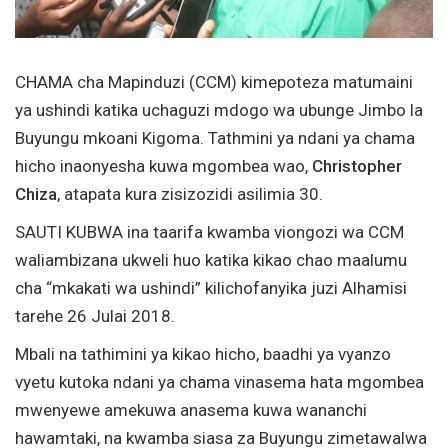
CHAMA cha Mapinduzi (CCM) kimepoteza matumaini
ya ushindi katika uchaguzi mdogo wa ubunge Jimbo la
Buyungu mkoani Kigoma. Tathmini ya ndani ya chama
hicho inaonyesha kuwa mgombea wao,
Christopher
Chiza
, atapata kura zisizozidi asilimia 30.
SAUTI KUBWA ina taarifa kwamba viongozi wa CCM
waliambizana ukweli huo katika kikao chao maalumu
cha “mkakati wa ushindi” kilichofanyika juzi Alhamisi
tarehe 26 Julai 2018.
Mbali na tathimini ya kikao hicho, baadhi ya vyanzo
vyetu kutoka ndani ya chama vinasema hata mgombea
mwenyewe amekuwa anasema kuwa wananchi
hawamtaki, na kwamba siasa za Buyungu zimetawalwa