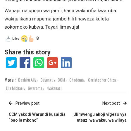
Wanapima upepo wa jamii, hasa wakihofia kwamba
wakijulikana mapema jambo hili linaweza kuleta
sokomoko kubwa. Tayari limevuja!
8
Like
Share this story
More :
Bashiru Ally
Buyungu
CCM
Chadema
Christopher Chiza
,
,
,
,
,
Elia Michael
Gwarama
Nyakanazi
,
,
Preview post
Next post
CCM yakodi Warundi kusaidia
Ulimwengu ahoji vigezo vya
“bao la mkono”
uteuzi wa wakuu wa wilaya