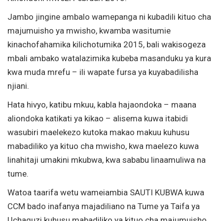
Jambo jingine ambalo wamepanga ni kubadili kituo cha
majumuisho ya mwisho, kwamba wasitumie
kinachofahamika kilichotumika 2015, bali wakisogeza
mbali ambako watalazimika kubeba masanduku ya kura
kwa muda mrefu – ili wapate fursa ya kuyabadilisha
njiani.
Hata hivyo, katibu mkuu, kabla hajaondoka – maana
aliondoka katikati ya kikao – alisema kuwa itabidi
wasubiri maelekezo kutoka makao makuu kuhusu
mabadiliko ya kituo cha mwisho, kwa maelezo kuwa
linahitaji umakini mkubwa, kwa sababu linaamuliwa na
tume.
Watoa taarifa wetu wameiambia SAUTI KUBWA kuwa
CCM bado inafanya majadiliano na Tume ya Taifa ya
Uchaguzi kuhusu mabadiliko ya kituo cha majumuisho.