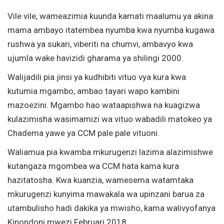
Vile vile, wameazimia kuunda kamati maalumu ya akina
mama ambayo itatembea nyumba kwa nyumba kugawa
rushwa ya sukari, viberiti na chumvi, ambavyo kwa
ujumla wake havizidi gharama ya shilingi 2000.
Walijadili pia jinsi ya kudhibiti vituo vya kura kwa
kutumia mgambo, ambao tayari wapo kambini
mazoezini. Mgambo hao wataapishwa na kuagizwa
kulazimisha wasimamizi wa vituo wabadili matokeo ya
Chadema yawe ya CCM pale pale vituoni.
Waliamua pia kwamba mkurugenzi lazima alazimishwe
kutangaza mgombea wa CCM hata kama kura
hazitatosha. Kwa kuanzia, wamesema watamtaka
mkurugenzi kunyima mawakala wa upinzani barua za
utambulisho hadi dakika ya mwisho, kama walivyofanya
Kinondoni mwezi Februari 2018.