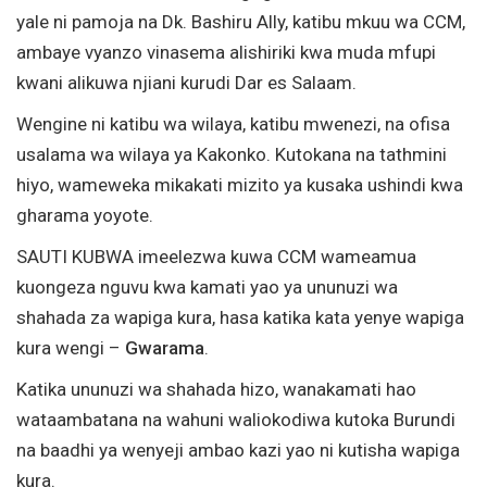
yale ni pamoja na Dk. Bashiru Ally, katibu mkuu wa CCM,
ambaye vyanzo vinasema alishiriki kwa muda mfupi
kwani alikuwa njiani kurudi Dar es Salaam.
Wengine ni katibu wa wilaya, katibu mwenezi, na ofisa
usalama wa wilaya ya Kakonko. Kutokana na tathmini
hiyo, wameweka mikakati mizito ya kusaka ushindi kwa
gharama yoyote.
SAUTI KUBWA imeelezwa kuwa CCM wameamua
kuongeza nguvu kwa kamati yao ya ununuzi wa
shahada za wapiga kura, hasa katika kata yenye wapiga
kura wengi –
Gwarama
.
Katika ununuzi wa shahada hizo, wanakamati hao
wataambatana na wahuni waliokodiwa kutoka Burundi
na baadhi ya wenyeji ambao kazi yao ni kutisha wapiga
kura.