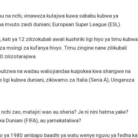
mu na nchi, vinaweza kutajwa kuwa sababu kubwa ya
na mvuto zaidi duniani; European Super League (ESL).
kati ya 12 zilizokubali awali kushiriki ligi hiyo ya timu kubwa
za msingi za kufanya hivyo. Timu zingine nane zilikubali
 zilizotarajiwa.
youlizwa na wadau waliojiandaa kuipokea kwa shangwe na
gi kubwa duniani, zikiwamo za Italia (Seria A), Uingereza
 nchi zao, matajiri wao au sheria? Je ni nini hatma yake?
a Duniani (FIFA), au yamekataliwa?
sho ya 1980 ambapo baadhi ya watu wenye nguvu ya fedha ka