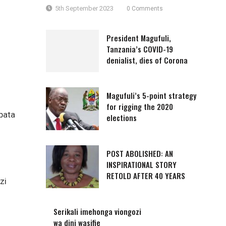
5th September 2023
0 Comments
President Magufuli,
Tanzania’s COVID-19
denialist, dies of Corona
Magufuli’s 5-point strategy
for rigging the 2020
upata
elections
POST ABOLISHED: AN
INSPIRATIONAL STORY
RETOLD AFTER 40 YEARS
zi
Serikali imehonga viongozi
wa dini wasifie