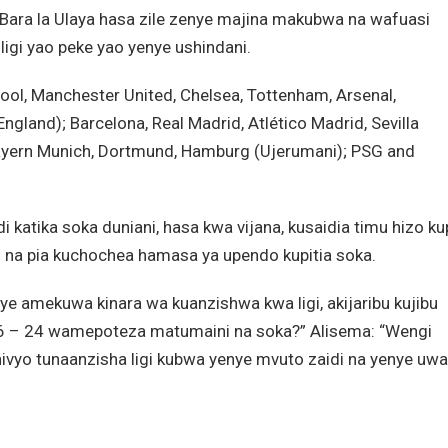
a Bara la Ulaya hasa zile zenye majina makubwa na wafuasi
 ligi yao peke yao yenye ushindani.
rpool, Manchester United, Chelsea, Tottenham, Arsenal,
ngland); Barcelona, Real Madrid, Atlético Madrid, Sevilla
); Bayern Munich, Dortmund, Hamburg (Ujerumani); PSG and
idi katika soka duniani, hasa kwa vijana, kusaidia timu hizo k
uo na pia kuchochea hamasa ya upendo kupitia soka.
ye amekuwa kinara wa kuanzishwa kwa ligi, akijaribu kujibu
a 16 – 24 wamepoteza matumaini na soka?” Alisema: “Wengi
vyo tunaanzisha ligi kubwa yenye mvuto zaidi na yenye uwa