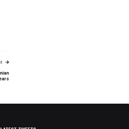
st
nian
years