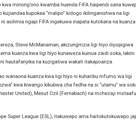
po kwa minong’ono kwamba huenda FIFA haipendi sana kuwe
 kujiandaa kupokea “malipo” kidogo ikilinganishwa na ligi
 ni asilimia ngapi FIFA ingekuwa inapata kutokana na kuanza
eza, Steve McManaman, akizungmzia ligi hiyo iliyopigiwa
isema kuanza kwa ligi hiyo kunaweza kuinua zaidi soka, lakini
ini hautafanyika na kuzigatiwa wakati itakapoanza.
o wanaona kuanza kwa ligi hiyo ni kuharibu mfumo wa ligi
ezwa” kwa kiwango kikubwa cha fedha na si “utamu” wa sok
ester United), Mesut Ozil (Fernabach) na mchezaji mstaaf
Europe Super League (ESL), itakuwepo ama haitokutokuwepo ja