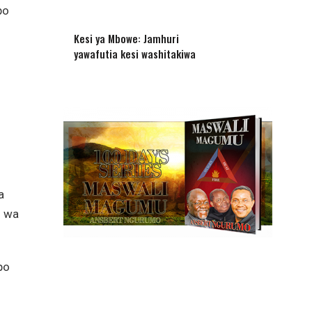
po
Kesi ya Mbowe: Jamhuri
yawafutia kesi washitakiwa
a
u wa
po