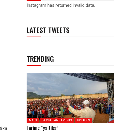
Instagram has returned invalid data.
LATEST TWEETS
TRENDING
MAIN
PEOPLE AND EVENTS
POLITICS
Tarime “yaitika”
tika