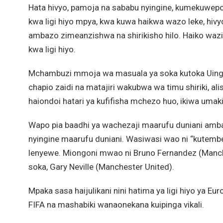
Hata hivyo, pamoja na sababu nyingine, kumekuwe
kwa ligi hiyo mpya, kwa kuwa haikwa wazo leke, hivyo
ambazo zimeanzishwa na shirikisho hilo. Haiko wazi
kwa ligi hiyo.
Mchambuzi mmoja wa masuala ya soka kutoka Uinger
chapio zaidi na matajiri wakubwa wa timu shiriki, al
haiondoi hatari ya kufifisha mchezo huo, ikiwa umak
Wapo pia baadhi ya wachezaji maarufu duniani amba
nyingine maarufu duniani. Wasiwasi wao ni “kutemb
lenyewe. Miongoni mwao ni Bruno Fernandez (Manch
soka, Gary Neville (Manchester United).
Mpaka sasa haijulikani nini hatima ya ligi hiyo ya 
FIFA na mashabiki wanaonekana kuipinga vikali.