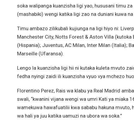
soka walipanga kuanzisha ligi yao, hususani timu z
(mashabiki) wengi katika ligi zao na duniani kuwa na
Timu ambazo zilikubali kujiunga na ligi hiyo ni: Live
Manchester City, Notts Forest & Aston Villa (kutoka E
(Hispania); Juventus, AC Milan, Inter Milan (Italia
Marseille (Ufaransa).
Lengo la kuanzisha ligi hii ni kutaka kuleta mvuto za
fedha nyingi zaidi ili kuanzisha vyuo vya mchezo h
Florentino Perez, Rais wa klabu ya Real Madrid amba
swali, “kwanini vijana wengi wa umri Kati ya miak
wamekuwa hawafuatilii kwa sababu hakuna mvuto, hi
wa hali ya juu katika uamuzi na ubora wa soka.”