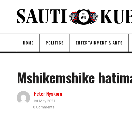
HOME
POLITICS
ENTERTAINMENT & ARTS
Mshikemshike hatima
Peter Nyakora
1st May 2021
0 Comments