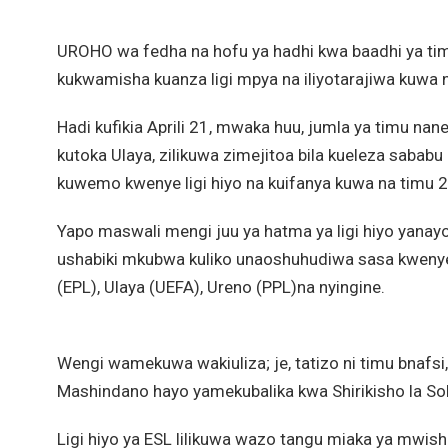
UROHO wa fedha na hofu ya hadhi kwa baadhi ya ti
kukwamisha kuanza ligi mpya na iliyotarajiwa kuwa 
Hadi kufikia Aprili 21, mwaka huu, jumla ya timu nane, 
kutoka Ulaya, zilikuwa zimejitoa bila kueleza sababu 
kuwemo kwenye ligi hiyo na kuifanya kuwa na timu 20
Yapo maswali mengi juu ya hatma ya ligi hiyo yana
ushabiki mkubwa kuliko unaoshuhudiwa sasa kwenye li
(EPL), Ulaya (UEFA), Ureno (PPL)na nyingine.
Wengi wamekuwa wakiuliza; je, tatizo ni timu bnafsi,
Mashindano hayo yamekubalika kwa Shirikisho la Sok
Ligi hiyo ya ESL lilikuwa wazo tangu miaka ya mwi