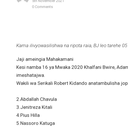
5th November 2021
0 Comments
Kama ilivyowasilishwa na ripota raia,
BJ
leo tarehe 0
Jaji ameingia Mahakamani
Kesi namba 16 ya Mwaka 2020 Khalfani Bwire, Ad
imeshatajwa.
Wakili wa Serikali Robert Kidando anatambulisha jop
2.Abdallah Chavula
3.Jenitreza Kitali
4.Pius Hilla
5.Nassoro Katuga