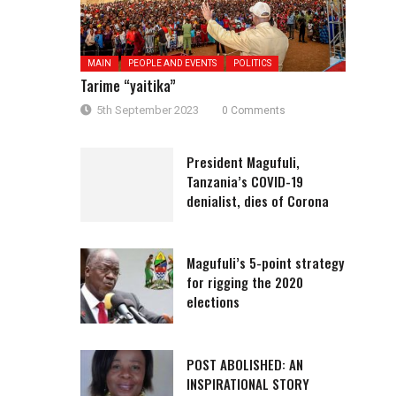
MAIN
PEOPLE AND EVENTS
POLITICS
Tarime “yaitika”
5th September 2023
0 Comments
President Magufuli,
Tanzania’s COVID-19
denialist, dies of Corona
Magufuli’s 5-point strategy
for rigging the 2020
elections
POST ABOLISHED: AN
INSPIRATIONAL STORY