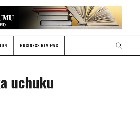
GION
BUSINESS REVIEWS
ka uchuku