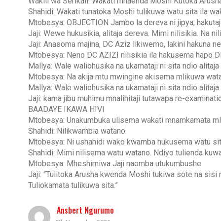
Wakili wa Serikali: Wakati mnaenda Moshi Kutoka Arus
Shahidi: Wakati tunatoka Moshi tulikuwa watu sita ila w
Mtobesya: OBJECTION Jambo la dereva ni jipya; hakutaj
Jaji: Wewe hukusikia, alitaja dereva. Mimi nilisikia. Na
Jaji: Anasoma majina, DC Aziz likiwemo, lakini hakuna n
Mtobesya: Neno DC AZIZI nilisikia ila hakusema hapo 
Mallya: Wale waliohusika na ukamataji ni sita ndio alitaja
Mtobesya: Na akija mtu mwingine akisema mlikuwa wata
Mallya: Wale waliohusika na ukamataji ni sita ndio alitaja
Jaji: kama jibu muhimu mnalihitaji tutawapa re-examinati
BAADAYE IKAWA HIVI
Mtobesya: Unakumbuka ulisema wakati mnamkamata mli
Shahidi: Nilikwambia watano.
Mtobesya: Ni ushahidi wako kwamba hukusema watu si
Shahidi: Mimi nilisema watu watano. Ndiyo tulienda ku
Mtobesya: Mheshimiwa Jaji naomba utukumbushe
Jaji: “Tulitoka Arusha kwenda Moshi tukiwa sote na sisi 
Tuliokamata tulikuwa sita.”
Ansbert Ngurumo