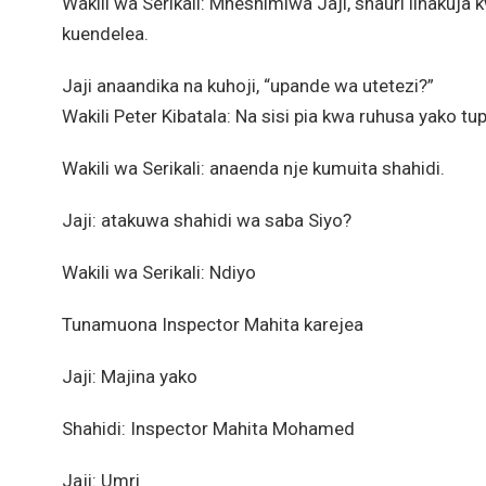
Wakili wa Serikali: Mheshimiwa Jaji, shauri linakuja 
kuendelea.
Jaji anaandika na kuhoji, “upande wa utetezi?”
Wakili Peter Kibatala: Na sisi pia kwa ruhusa yako tu
Wakili wa Serikali: anaenda nje kumuita shahidi.
Jaji: atakuwa shahidi wa saba Siyo?
Wakili wa Serikali: Ndiyo
Tunamuona Inspector Mahita karejea
Jaji: Majina yako
Shahidi: Inspector Mahita Mohamed
Jaji: Umri