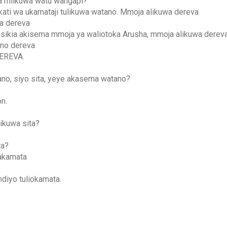
ha mlikuwa watu wangapi?
akati wa ukamataji tulikuwa watano. Mmoja alikuwa dereva
a dereva
 nilisikia akisema mmoja ya waliotoka Arusha, mmoja alikuwa dere
eno dereva
DEREVA.
no, siyo sita, yeye akasema watano?
on.
kuwa sita?
ta?
wakamata
ndiyo tuliokamata.