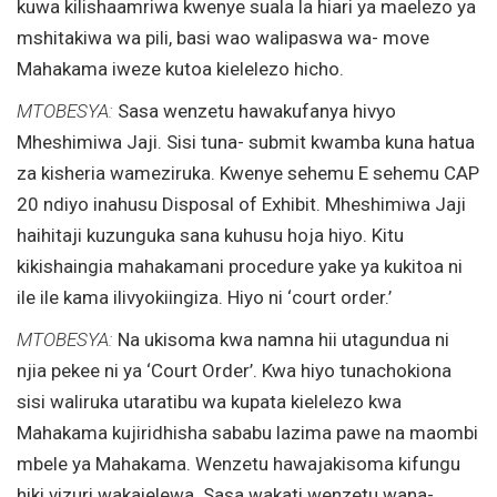
kuwa kilishaamriwa kwenye suala la hiari ya maelezo ya
mshitakiwa wa pili, basi wao walipaswa wa- move
Mahakama iweze kutoa kielelezo hicho.
MTOBESYA:
Sasa wenzetu hawakufanya hivyo
Mheshimiwa Jaji. Sisi tuna- submit kwamba kuna hatua
za kisheria wameziruka. Kwenye sehemu E sehemu CAP
20 ndiyo inahusu Disposal of Exhibit. Mheshimiwa Jaji
haihitaji kuzunguka sana kuhusu hoja hiyo. Kitu
kikishaingia mahakamani procedure yake ya kukitoa ni
ile ile kama ilivyokiingiza. Hiyo ni ‘court order.’
MTOBESYA:
Na ukisoma kwa namna hii utagundua ni
njia pekee ni ya ‘Court Order’. Kwa hiyo tunachokiona
sisi waliruka utaratibu wa kupata kielelezo kwa
Mahakama kujiridhisha sababu lazima pawe na maombi
mbele ya Mahakama. Wenzetu hawajakisoma kifungu
hiki vizuri wakaielewa. Sasa wakati wenzetu wana-