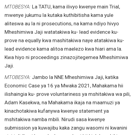
MTOBESYA:
La TATU, kama ilivyo kwenye main Trial,
mwenye jukumu la kutaka kuthibitisha kama yule
aliteswa au la ni prosecutions, na kama ndiyo hivyo
Mheshimiwa Jaji watatakiwa ku- lead evidence ku-
prove na equally kwa mashitakiwa naye atatakiwa ku-
lead evidence kama alitoa maelezo kwa hiari ama la.
Kwa hiyo ni proceedings zinazojitegemea Mheshimiwa
Jaji.
MTOBESYA:
Jambo la NNE Mheshimiwa Jaji, katika
Economic Case ya 16 ya Mwaka 2021, Mahakama hii
ilishaingia ku- prove voluntariness ya mshitakiwa wa pili,
Adam Kasekwa, na Mahakama ikaja na maamuzi ya
kinachotakiwa kufanywa kwenye statement ya
mshitakiwa namba mbili. Nirudi sasa kwenye
submission ya kuwajibu kaka zangu wasomi ni kwanini