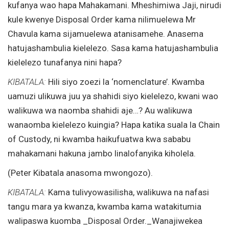
kufanya wao hapa Mahakamani. Mheshimiwa Jaji, nirudi
kule kwenye Disposal Order kama nilimuelewa Mr
Chavula kama sijamuelewa atanisamehe. Anasema
hatujashambulia kielelezo. Sasa kama hatujashambulia
kielelezo tunafanya nini hapa?
KIBATALA:
Hili siyo zoezi la ‘nomenclature’. Kwamba
uamuzi ulikuwa juu ya shahidi siyo kielelezo, kwani wao
walikuwa wa naomba shahidi aje…? Au walikuwa
wanaomba kielelezo kuingia? Hapa katika suala la Chain
of Custody, ni kwamba haikufuatwa kwa sababu
mahakamani hakuna jambo linalofanyika kiholela.
(Peter Kibatala anasoma mwongozo).
KIBATALA:
Kama tulivyowasilisha, walikuwa na nafasi
tangu mara ya kwanza, kwamba kama watakitumia
walipaswa kuomba _Disposal Order._Wanajiwekea