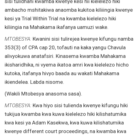
sisi tulidhani kwamba kwenye kesi hii kielelezo hiki
ambacho mshitakiwa anaomba kukitoa kiliiingia kwenye
kesi ya Trial Within Trial na kwamba kielelezo hiki
kiliingia na Mahakama ikafanya uamuzi wake.
MTOBESYA:
Kwanini sisi tulirejea kwenye kifungu namba
353(3) of CPA cap 20, tofauti na kaka yangu Chavula
alivyokuwa anatafsiri. Kinasema kwamba Mahakama
ikisharidhika, ni vyema ikatoa amri kwa kielelezo hicho
kutoka, itafanya hivyo baada au wakati Mahakama
ikiendelea. Labda nisome.
(Wakili Mtobesya anasoma sasa).
MTOBESYA:
Kwa hiyo sisi tulienda kwenye kifungu hiki
tukijua kwamba kwa kuwa kielelezo hiki kilishatumika
kwa kesi ya Adam Kasekwa, kwa kuwa kilishatumika
kwenye different court proceedings, na kwamba kwa