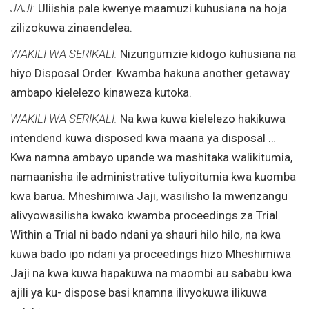
JAJI:
Uliishia pale kwenye maamuzi kuhusiana na hoja
zilizokuwa zinaendelea.
WAKILI WA SERIKALI:
Nizungumzie kidogo kuhusiana na
hiyo Disposal Order. Kwamba hakuna another getaway
ambapo kielelezo kinaweza kutoka.
WAKILI WA SERIKALI:
Na kwa kuwa kielelezo hakikuwa
intendend kuwa disposed kwa maana ya disposal …
Kwa namna ambayo upande wa mashitaka walikitumia,
namaanisha ile administrative tuliyoitumia kwa kuomba
kwa barua. Mheshimiwa Jaji, wasilisho la mwenzangu
alivyowasilisha kwako kwamba proceedings za Trial
Within a Trial ni bado ndani ya shauri hilo hilo, na kwa
kuwa bado ipo ndani ya proceedings hizo Mheshimiwa
Jaji na kwa kuwa hapakuwa na maombi au sababu kwa
ajili ya ku- dispose basi knamna ilivyokuwa ilikuwa