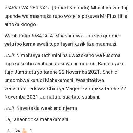
WAKILI WA SERIKALI:
(Robert Kidando) Mheshimiwa Jaji
upande wa mashtaka tupo wote isipokuwa Mr Pius Hilla
alitoka kidogo.
Wakili Peter
KIBATALA:
Mheshimiwa Jaji sisi quorum
yetu ipo kama awali tupo tayari kusikiliza maamuzi.
JAJI:
Nimefanya tathimini na uwezekano wa kusema
mpaka kesho asubuhi utakuwa ni mgumu. Badala yake
tuje Jumatatu ya tarehe 22 Novemba 2021. Shahidi
unaombwa kurudi Mahakamani. Washitakiwa
wataendelea kuwa Chini ya Magereza mpaka tarehe 22
Novemba 2021 Jumatatu saa tatu ssubuhi.
JAJI:
Nawatakia week end njema.
Jaji anaondoka mahakamani.
1
Like