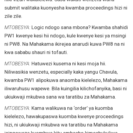
submit walitaka kuonyesha kwamba proceedings hizi ni
zile zile.
MTOBESYA:
Logic ndogo sana mbona? Kwamba shahidi
PW1 kwenye kesi hii ndogo, kule kwenye kesi ya msingi
ni PW8. Na Mahakama ikirejea anarudi kuwa PW8 na ni
kwa sababu shauri ni tofauti.
MTOBESYA:
Hatuwezi kusema ni kesi moja hii.
Niliwasikia wenzetu, especially kaka yangu Chavula,
kwamba PW1 alipokuwa anaomba kielelezo, Mahakama
iliwaruhusu wapewe. Bila kuingilia kilichofanyika, basi ni
ukiukwaji mkubwa sana wa taratibu za Mahakama.
MTOBESYA:
Kama walikuwa na ‘order’ ya kuomba
kielelezo, hawakupaswa kuomba kwenye proceedings
hizi, ni ukiukwaji mkubwa wa taratibu na Mahakama
isingeweza kuombwa kitu ambacho kimechukuliwa