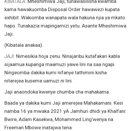
KIBATALA:
Mheshimiwa Jaji, tunawasilisha kwamba
kama hawakuomba Disposal Order hawawezi kupata
exhibit. Wakiomba wanapata wala hakuna njia ya mkato
hapo. Tunakazia mapingamizi yetu. Asante Mheshimiwa
Jaji.
(Kibatala anakaa).
JAJI:
Nimesikia hoja zenu. Ninajaribu kutafakari kabla
sijaamua kupanga maamuzi yawe lini na saa ngapi.
Ningeomba dakika kumi nifanye tathimini kisha
nitarejea kusema uamuzi ni lini.
Jaji anaondoka kwenye chumba cha mahakama.
Baada ya dakika kumi Jaji amerejea Mahakamani. Kesi
namba 16 ya mwaka 2021 yA Jamhuri dhidi ya Khalfani
Bwire, Adam Kasekwa, Mohammed Ling’wenya na
Freeman Mbowe inatajwa tena.