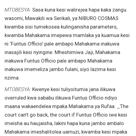
MTOBESYA:
Sasa kuna kesi walirejea hapa kaka zangu
wasomi, Mawakili wa Serikali, ya NIBURO COSMAS
kwamba sisi tumekosea kulinganisha parameters,
kwamba Mahakama imepewa mamlaka ya kuamua kesi
ni ‘Funtus Officio’ pale ambapo Mahakama inakuwa
inasajili kesi nyingine. Mheshimiwa Jaji, Mahakama
inakuwa Funtus Officio pale ambapo Mahakama
inakuwa imemeliza jambo fulani, siyo lazima kesi
nzima.
MTOBESYA:
Kwenye kesi tuliyoitumia jana ilikuwa
overruled kwa sababu ilikuwa Funtus Officio ndiyo
maana wakaendelea mpaka Mahakama ya Rufaa. _The
court can’t go back, the court if Funtus Officio iwe kesi
imeisha au haujaisha, lakini hapa kuna jambo ambalo
Mahakama imeshalitolea uamuzi, kwamba kesi mpaka