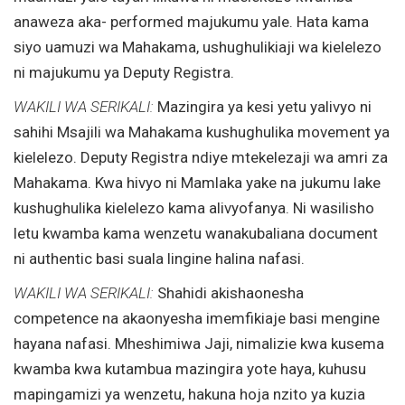
anaweza aka- performed majukumu yale. Hata kama
siyo uamuzi wa Mahakama, ushughulikiaji wa kielelezo
ni majukumu ya Deputy Registra.
WAKILI WA SERIKALI:
Mazingira ya kesi yetu yalivyo ni
sahihi Msajili wa Mahakama kushughulika movement ya
kielelezo. Deputy Registra ndiye mtekelezaji wa amri za
Mahakama. Kwa hivyo ni Mamlaka yake na jukumu lake
kushughulika kielelezo kama alivyofanya. Ni wasilisho
letu kwamba kama wenzetu wanakubaliana document
ni authentic basi suala lingine halina nafasi.
WAKILI WA SERIKALI:
Shahidi akishaonesha
competence na akaonyesha imemfikiaje basi mengine
hayana nafasi. Mheshimiwa Jaji, nimalizie kwa kusema
kwamba kwa kutambua mazingira yote haya, kuhusu
mapingamizi ya wenzetu, hakuna hoja nzito ya kuzia