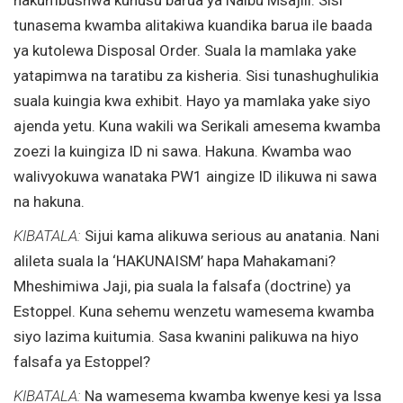
tunasema kwamba alitakiwa kuandika barua ile baada
ya kutolewa Disposal Order. Suala la mamlaka yake
yatapimwa na taratibu za kisheria. Sisi tunashughulikia
suala kuingia kwa exhibit. Hayo ya mamlaka yake siyo
ajenda yetu. Kuna wakili wa Serikali amesema kwamba
zoezi la kuingiza ID ni sawa. Hakuna. Kwamba wao
walivyokuwa wanataka PW1 aingize ID ilikuwa ni sawa
na hakuna.
KIBATALA:
Sijui kama alikuwa serious au anatania. Nani
alileta suala la ‘HAKUNAISM’ hapa Mahakamani?
Mheshimiwa Jaji, pia suala la falsafa (doctrine) ya
Estoppel. Kuna sehemu wenzetu wamesema kwamba
siyo lazima kuitumia. Sasa kwanini palikuwa na hiyo
falsafa ya Estoppel?
KIBATALA:
Na wamesema kwamba kwenye kesi ya Issa