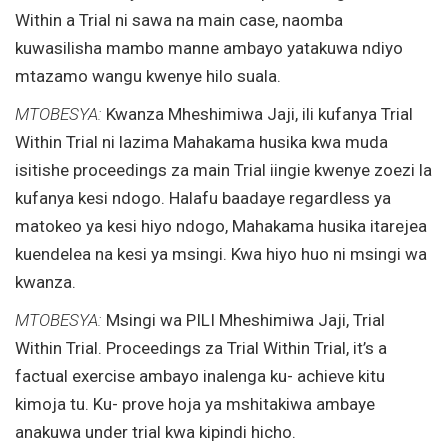
Within a Trial ni sawa na main case, naomba
kuwasilisha mambo manne ambayo yatakuwa ndiyo
mtazamo wangu kwenye hilo suala.
MTOBESYA:
Kwanza Mheshimiwa Jaji, ili kufanya Trial
Within Trial ni lazima Mahakama husika kwa muda
isitishe proceedings za main Trial iingie kwenye zoezi la
kufanya kesi ndogo. Halafu baadaye regardless ya
matokeo ya kesi hiyo ndogo, Mahakama husika itarejea
kuendelea na kesi ya msingi. Kwa hiyo huo ni msingi wa
kwanza.
MTOBESYA:
Msingi wa PILI Mheshimiwa Jaji, Trial
Within Trial. Proceedings za Trial Within Trial, it’s a
factual exercise ambayo inalenga ku- achieve kitu
kimoja tu. Ku- prove hoja ya mshitakiwa ambaye
anakuwa under trial kwa kipindi hicho.