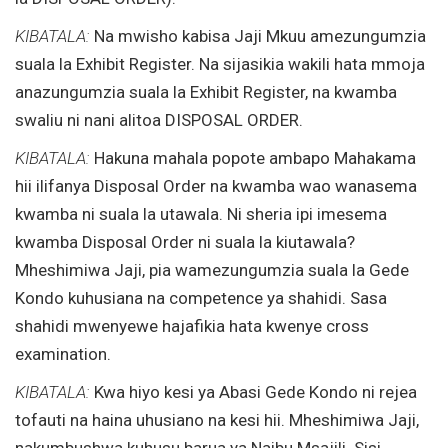
KIBATALA:
Na mwisho kabisa Jaji Mkuu amezungumzia
suala la Exhibit Register. Na sijasikia wakili hata mmoja
anazungumzia suala la Exhibit Register, na kwamba
swaliu ni nani alitoa DISPOSAL ORDER.
KIBATALA:
Hakuna mahala popote ambapo Mahakama
hii ilifanya Disposal Order na kwamba wao wanasema
kwamba ni suala la utawala. Ni sheria ipi imesema
kwamba Disposal Order ni suala la kiutawala?
Mheshimiwa Jaji, pia wamezungumzia suala la Gede
Kondo kuhusiana na competence ya shahidi. Sasa
shahidi mwenyewe hajafikia hata kwenye cross
examination.
KIBATALA:
Kwa hiyo kesi ya Abasi Gede Kondo ni rejea
tofauti na haina uhusiano na kesi hii. Mheshimiwa Jaji,
nakumbushwa kuhusu barua ya Naibu Msajili. Sisi