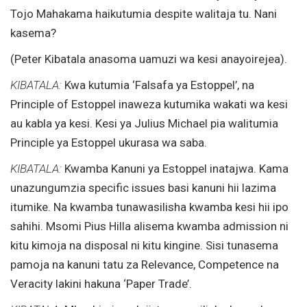
Tojo Mahakama haikutumia despite walitaja tu. Nani
kasema?
(Peter Kibatala anasoma uamuzi wa kesi anayoirejea).
KIBATALA:
Kwa kutumia ‘Falsafa ya Estoppel’, na
Principle of Estoppel inaweza kutumika wakati wa kesi
au kabla ya kesi. Kesi ya Julius Michael pia walitumia
Principle ya Estoppel ukurasa wa saba.
KIBATALA:
Kwamba Kanuni ya Estoppel inatajwa. Kama
unazungumzia specific issues basi kanuni hii lazima
itumike. Na kwamba tunawasilisha kwamba kesi hii ipo
sahihi. Msomi Pius Hilla alisema kwamba admission ni
kitu kimoja na disposal ni kitu kingine. Sisi tunasema
pamoja na kanuni tatu za Relevance, Competence na
Veracity lakini hakuna ‘Paper Trade’.