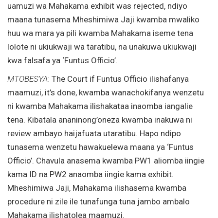
uamuzi wa Mahakama exhibit was rejected, ndiyo
maana tunasema Mheshimiwa Jaji kwamba mwaliko
huu wa mara ya pili kwamba Mahakama iseme tena
lolote ni ukiukwaji wa taratibu, na unakuwa ukiukwaji
kwa falsafa ya ‘Funtus Officio’.
MTOBESYA:
The Court if Funtus Officio ilishafanya
maamuzi, it’s done, kwamba wanachokifanya wenzetu
ni kwamba Mahakama ilishakataa inaomba iangalie
tena. Kibatala ananinong’oneza kwamba inakuwa ni
review ambayo haijafuata utaratibu. Hapo ndipo
tunasema wenzetu hawakuelewa maana ya ‘Funtus
Officio’. Chavula anasema kwamba PW1 aliomba iingie
kama ID na PW2 anaomba iingie kama exhibit.
Mheshimiwa Jaji, Mahakama ilishasema kwamba
procedure ni zile ile tunafunga tuna jambo ambalo
Mahakama ilishatolea maamuzi.