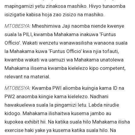
mapingamizi yetu zinakosa mashiko. Hivyo tunaomba
isizigatie kabisa hoja zao zisizo na mashiko.
MTOBESYA:
Mheshimiwa Jaji naomba niende kwenye
suala la PILI, kwamba Mahakama inakuwa ‘Funtus
Officio’. Wakati wenzetu wanawasilisha wanaona suala
la Mahakama kuwa ‘Funtus Officio’ kwa njia tofauti,
kwamba wakati wa uamuzi wa Mahakama unatolewa
Mahakama ilisema kwamba kielelezo kipo competent,
relevant na material.
MTOBESYA:
Kwamba PWI aliomba kuingia kama ID na
PW2 anaomba kiingie kama kielelezo. Nadhani
hawakuelewa suala la pingamizi letu. Labda nirudie
kidogo. Mahakama ilishaitwa kusema jambo au
kupokea exhibit hii. Na katika suala hilo Mahakama ilisha
exercise haki yake ya kusema katika suala hilo. Na