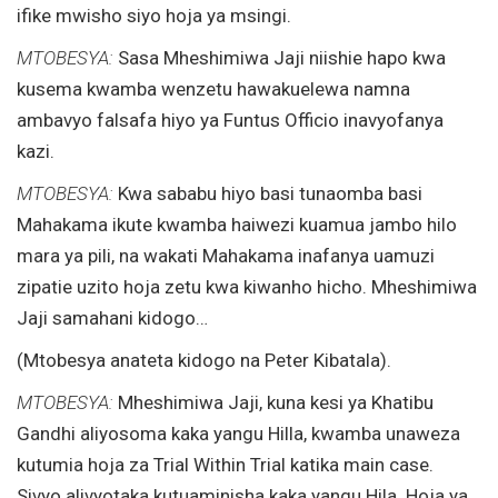
ifike mwisho siyo hoja ya msingi.
MTOBESYA:
Sasa Mheshimiwa Jaji niishie hapo kwa
kusema kwamba wenzetu hawakuelewa namna
ambavyo falsafa hiyo ya Funtus Officio inavyofanya
kazi.
MTOBESYA:
Kwa sababu hiyo basi tunaomba basi
Mahakama ikute kwamba haiwezi kuamua jambo hilo
mara ya pili, na wakati Mahakama inafanya uamuzi
zipatie uzito hoja zetu kwa kiwanho hicho. Mheshimiwa
Jaji samahani kidogo…
(Mtobesya anateta kidogo na Peter Kibatala).
MTOBESYA:
Mheshimiwa Jaji, kuna kesi ya Khatibu
Gandhi aliyosoma kaka yangu Hilla, kwamba unaweza
kutumia hoja za Trial Within Trial katika main case.
Sivyo alivyotaka kutuaminisha kaka yangu Hila. Hoja ya