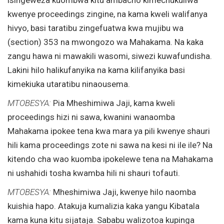
kwenye proceedings zingine, na kama kweli walifanya
hivyo, basi taratibu zingefuatwa kwa mujibu wa
(section) 353 na mwongozo wa Mahakama. Na kaka
zangu hawa ni mawakili wasomi, siwezi kuwafundisha.
Lakini hilo halikufanyika na kama kilifanyika basi
kimekiuka utaratibu ninaousema.
MTOBESYA:
Pia Mheshimiwa Jaji, kama kweli
proceedings hizi ni sawa, kwanini wanaomba
Mahakama ipokee tena kwa mara ya pili kwenye shauri
hili kama proceedings zote ni sawa na kesi ni ile ile? Na
kitendo cha wao kuomba ipokelewe tena na Mahakama
ni ushahidi tosha kwamba hili ni shauri tofauti.
MTOBESYA:
Mheshimiwa Jaji, kwenye hilo naomba
kuishia hapo. Atakuja kumalizia kaka yangu Kibatala
kama kuna kitu sijataja. Sababu walizotoa kupinga