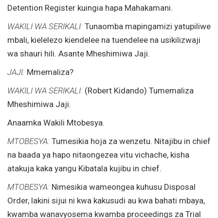
Detention Register kuingia hapa Mahakamani.
WAKILI WA SERIKALI:
Tunaomba mapingamizi yatupiliwe
mbali, kielelezo kiendelee na tuendelee na usikilizwaji
wa shauri hili. Asante Mheshimiwa Jaji.
JAJI:
Mmemaliza?
WAKILI WA SERIKALI:
(Robert Kidando) Tumemaliza
Mheshimiwa Jaji.
Anaamka Wakili Mtobesya.
MTOBESYA:
Tumesikia hoja za wenzetu. Nitajibu in chief
na baada ya hapo nitaongezea vitu vichache, kisha
atakuja kaka yangu Kibatala kujibu in chief.
MTOBESYA:
Nimesikia wameongea kuhusu Disposal
Order, lakini sijui ni kwa kakusudi au kwa bahati mbaya,
kwamba wanavyosema kwamba proceedings za Trial