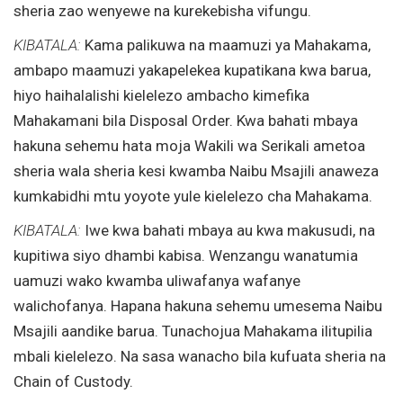
sheria zao wenyewe na kurekebisha vifungu.
KIBATALA:
Kama palikuwa na maamuzi ya Mahakama,
ambapo maamuzi yakapelekea kupatikana kwa barua,
hiyo haihalalishi kielelezo ambacho kimefika
Mahakamani bila Disposal Order. Kwa bahati mbaya
hakuna sehemu hata moja Wakili wa Serikali ametoa
sheria wala sheria kesi kwamba Naibu Msajili anaweza
kumkabidhi mtu yoyote yule kielelezo cha Mahakama.
KIBATALA:
Iwe kwa bahati mbaya au kwa makusudi, na
kupitiwa siyo dhambi kabisa. Wenzangu wanatumia
uamuzi wako kwamba uliwafanya wafanye
walichofanya. Hapana hakuna sehemu umesema Naibu
Msajili aandike barua. Tunachojua Mahakama ilitupilia
mbali kielelezo. Na sasa wanacho bila kufuata sheria na
Chain of Custody.