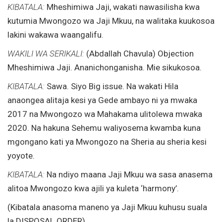
KIBATALA:
Mheshimiwa Jaji, wakati nawasilisha kwa
kutumia Mwongozo wa Jaji Mkuu, na walitaka kuukosoa
lakini wakawa waangalifu.
WAKILI WA SERIKALI:
(Abdallah Chavula) Objection
Mheshimiwa Jaji. Ananichonganisha. Mie sikukosoa.
KIBATALA:
Sawa. Siyo Big issue. Na wakati Hila
anaongea alitaja kesi ya Gede ambayo ni ya mwaka
2017 na Mwongozo wa Mahakama ulitolewa mwaka
2020. Na hakuna Sehemu waliyosema kwamba kuna
mgongano kati ya Mwongozo na Sheria au sheria kesi
yoyote.
KIBATALA:
Na ndiyo maana Jaji Mkuu wa sasa anasema
alitoa Mwongozo kwa ajili ya kuleta ‘harmony’.
(Kibatala anasoma maneno ya Jaji Mkuu kuhusu suala
la DISPOSAL ORDER).