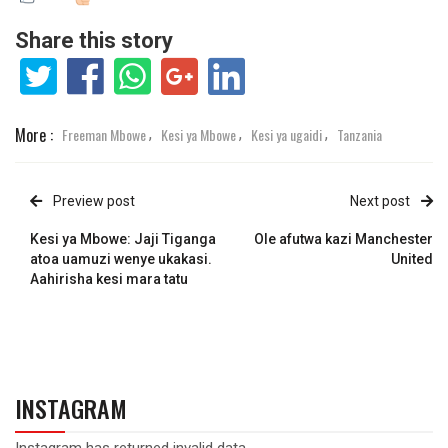
Share this story
More :
Freeman Mbowe
Kesi ya Mbowe
Kesi ya ugaidi
Tanzania
,
,
,
Preview post
Next post
Kesi ya Mbowe: Jaji Tiganga
Ole afutwa kazi Manchester
atoa uamuzi wenye ukakasi.
United
Aahirisha kesi mara tatu
INSTAGRAM
Instagram has returned invalid data.