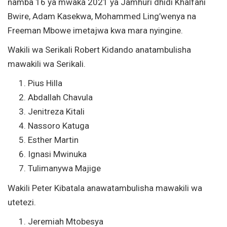
namba 16 ya mwaka 2021 ya Jamhuri dhidi Khalfani
Bwire, Adam Kasekwa, Mohammed Ling’wenya na
Freeman Mbowe imetajwa kwa mara nyingine.
Wakili wa Serikali Robert Kidando anatambulisha
mawakili wa Serikali.
Pius Hilla
Abdallah Chavula
Jenitreza Kitali
Nassoro Katuga
Esther Martin
Ignasi Mwinuka
Tulimanywa Majige
Wakili Peter Kibatala anawatambulisha mawakili wa
utetezi.
Jeremiah Mtobesya