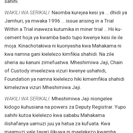
sahihi.
WAKILI WA SERIKALI:
Naomba kurejea kesi ya … dhidi ya
Jamhuri, ya mwaka 1996 … issue arising in a Trial
Within a Trial inaweza kutumika in miner trial … Hii ku-
cement hoja ya kwamba bado tupo kwenye kesi ile ile
moja. Kinachotakiwa ni kuonyesha kwa Mahakama ni
kwa namna gani kielelezo kimfikia shahidi. Na zile
sheria au kanuni zimefuatwa. Mheshimiwa Jaji, Chain
of Custody imeelezwa vizuri kwenye ushahidi,
Foundation ya namna kielelezo hiki kimemfikia shahidi
kimelezwa vizuri Mheshimiwa Jaji.
WAKILI WA SERIKALI:
Mheshimiwa Jaji niongelee
kidogo kuhusiana na powers za Deputy Registrar. Yupo
sahihi kutoa kielelezo kwa sababu Mahakama
ilishafanya uamuzi juu ya hatua za kufuata. Kwa
maamuzi yale tayari ilikuwa ni maelekezo kwamba