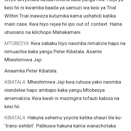
kesi hii ni kwamba baada ya uamuzi wa kesi ya Trial
Within Trial inaweza kutumika kama ushahidi katika
main case. Kwa hiyo rejea hii ipo out of context. Haina
uhusiano na kilichopo Mahakamani.
MTOBESYA:
Kwa sababu hiyo naomba nimalizie hapo na
nimuachie kaka yangu Peter Kibatala. Asante
Mheshimiwa Jaji.
Anaamka Peter Kibatala.
KIBATALA:
Mheshimiwa Jaji kwa ruhusa yako naomba
niendelee hapo ambapo kaka yangu Mtobesya
amemalizia. Kwa kweli ni mazingira tofauti kabisa na
kesi hii.
KIBATALA:
Hakuna sehemu yoyote katika shauri lile ku-
‘trans-exhibit’. Palikuwa hakuna kama wanachotaka