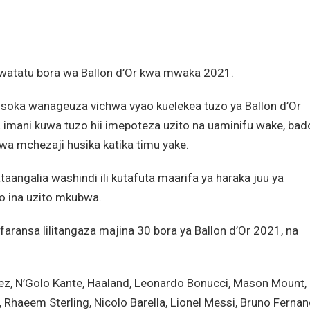
atatu bora wa Ballon d’Or kwa mwaka 2021.
soka wanageuza vichwa vyao kuelekea tuzo ya Ballon d’Or
 imani kuwa tuzo hii imepoteza uzito na uaminifu wake, bad
a mchezaji husika katika timu yake.
aangalia washindi ili kutafuta maarifa ya haraka juu ya
do ina uzito mkubwa.
faransa lilitangaza majina 30 bora ya Ballon d’Or 2021, na
ez, N’Golo Kante, Haaland, Leonardo Bonucci, Mason Mount,
haeem Sterling, Nicolo Barella, Lionel Messi, Bruno Fernan