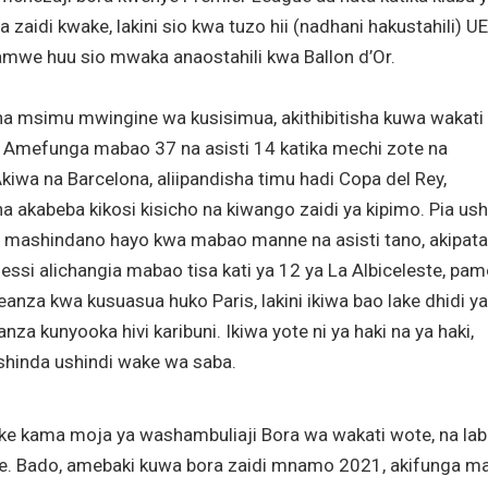
zaidi kwake, lakini sio kwa tuzo hii (nadhani hakustahili) U
kamwe huu sio mwaka anaostahili kwa Ballon d’Or.
a msimu mwingine wa kusisimua, akithibitisha kuwa wakati
 Amefunga mabao 37 na asisti 14 katika mechi zote na
Akiwa na Barcelona, ​​aliipandisha timu hadi Copa del Rey,
a akabeba kikosi kisicho na kiwango zaidi ya kipimo. Pia ush
a mashindano hayo kwa mabao manne na asisti tano, akipata
ssi alichangia mabao tisa kati ya 12 ya La Albiceleste, pam
anza kwa kusuasua huko Paris, lakini ikiwa bao lake dhidi ya
a kunyooka hivi karibuni. Ikiwa yote ni ya haki na ya haki,
shinda ushindi wake wa saba.
ke kama moja ya washambuliaji Bora wa wakati wote, na la
ke. Bado, amebaki kuwa bora zaidi mnamo 2021, akifunga m