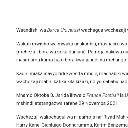
Waandishi wa
Barca Universal
wachagua wachezaji w
Wakati mwisho wa mwaka unakaribia, mashabiki wa 
(mchezaji bora wa soka duniani). Pamoja nakuwa na
inasimama kama tuzo bora kwa juhudi na mchango w
Kadiri miaka inavyozidi kwenda mbele, mashabiki wat
wachezaji mahiri katika kila kizazi, ndiyo sababu ba
Mnamo Oktoba 8, Jarida liitwalo
France Football
la U
mshindi atatangazwa tarehe 29 Novemba 2021.
Wachezaji waliochaguliwa ni pamoja na, Riyad Mahr
Harry Kane, Gianluigo Donnarumma, Karim Benzema, R