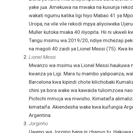
yake jua. Amekuwa na mwaka na kuvunja rekodi 
wakati ngumu katika ligi hiyo Mabao 41 ya Mpol
Uropa, na vile vile rekodi mpya aliyoiweka Uje
Muller kutoka miaka 40 iliyopita. Hii ni ukwe
Tangu msimu wa 2019/20, ndiye mchezaji pekee 
na magoli 40 zaidi ya Lionel Messi (75). Kwa kwel
Lionel Messi
Mwanzo wa msimu wa Lionel Messi haukuwa mzu
kwanza ya Ligi. Mara tu mambo yalipoanza, wali
Barcelona kwa kipindi chote kilichobaki Kumal
chini ya bora wake wa kawaida tuliomzoea nao
Pichichi mmoja wa mwisho. Kimataifa alimaliza
kimataifa. Akiendesha wake kwa kuifungia Arge
Argentina.
Jorginho
Uwepo wa Jorgino hapa ni chaguo tu. Hakuwa m