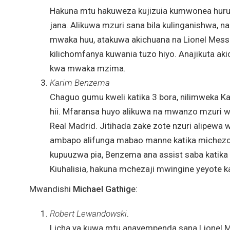
Hakuna mtu hakuweza kujizuia kumwonea huru
jana. Alikuwa mzuri sana bila kulinganishwa, na
mwaka huu, atakuwa akichuana na Lionel Messi
kilichomfanya kuwania tuzo hiyo. Anajikuta ak
kwa mwaka mzima.
Karim Benzema
Chaguo gumu kweli katika 3 bora, nilimweka K
hii. Mfaransa huyo alikuwa na mwanzo mzuri 
Real Madrid. Jitihada zake zote nzuri alipewa
ambapo alifunga mabao manne katika michez
kupuuzwa pia, Benzema ana assist saba katika mi
Kiuhalisia, hakuna mchezaji mwingine yeyote 
Mwandishi
Michael Gathig
e:
Robert Lewandowski
.
Licha ya kuwa mtu anayempenda sana Lionel M