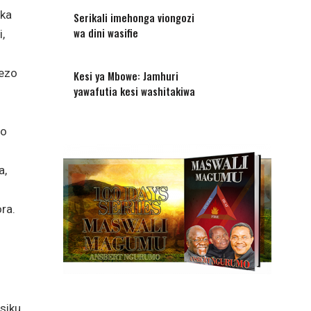
aka
Serikali imehonga viongozi
wa dini wasifie
,
hezo
Kesi ya Mbowe: Jamhuri
yawafutia kesi washitakiwa
zo
a,
ra.
.
siku