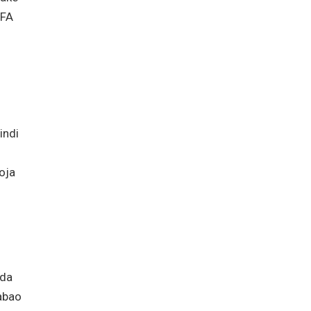
EFA
indi
oja
bda
abao