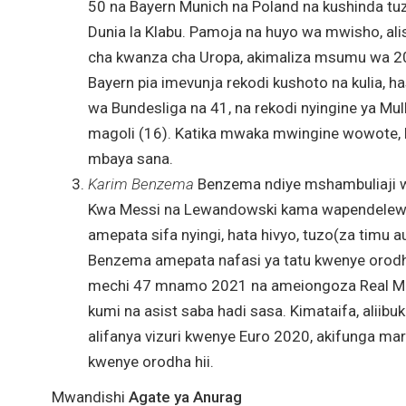
50 na Bayern Munich na Poland na kushinda tuz
Dunia la Klabu. Pamoja na huyo wa mwisho, ali
cha kwanza cha Uropa, akimaliza msumu wa 2
Bayern pia imevunja rekodi kushoto na kulia,
wa Bundesliga na 41, na rekodi nyingine ya Mu
magoli (16). Katika mwaka mwingine wowote, Ball
mbaya sana.
Karim Benzema
Benzema ndiye mshambuliaji wa 
Kwa Messi na Lewandowski kama wapendelewa 
amepata sifa nyingi, hata hivyo, tuzo(za timu 
Benzema amepata nafasi ya tatu kwenye orod
mechi 47 mnamo 2021 na ameiongoza Real Mad
kumi na asist saba hadi sasa. Kimataifa, alii
alifanya vizuri kwenye Euro 2020, akifunga mar
kwenye orodha hii.
Mwandishi
Agate ya Anurag