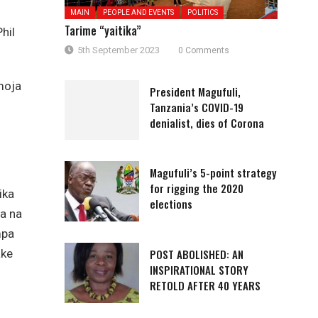
MAIN
PEOPLE AND EVENTS
POLITICS
Tarime “yaitika”
hil
5th September 2023
0 Comments
moja
President Magufuli,
Tanzania’s COVID-19
denialist, dies of Corona
Magufuli’s 5-point strategy
for rigging the 2020
ika
elections
a na
mpa
POST ABOLISHED: AN
ake
INSPIRATIONAL STORY
RETOLD AFTER 40 YEARS