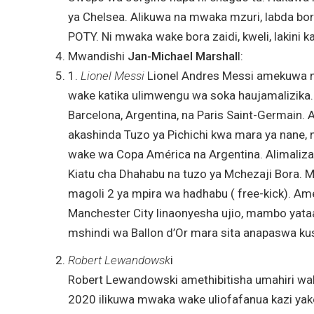
ya Chelsea. Alikuwa na mwaka mzuri, labda bora 
POTY. Ni mwaka wake bora zaidi, kweli, lakini 
Mwandishi
Jan-Michael Marshal
l:
1.
Lionel Messi
Lionel Andres Messi amekuwa n
wake katika ulimwengu wa soka haujamalizika.
Barcelona, ​​Argentina, na Paris Saint-Germain. 
akashinda Tuzo ya Pichichi kwa mara ya nane, n
wake wa Copa América na Argentina. Alimaliz
Kiatu cha Dhahabu na tuzo ya Mchezaji Bora. Me
magoli 2 ya mpira wa hadhabu ( free-kick). Ame
Manchester City linaonyesha ujio, mambo yataanz
mshindi wa Ballon d’Or mara sita anapaswa ku
Robert Lewandowsk
i
Robert Lewandowski amethibitisha umahiri wa
2020 ilikuwa mwaka wake uliofafanua kazi ya