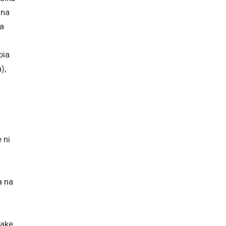
 na
ha
ia.
),
 ni
a na
yake