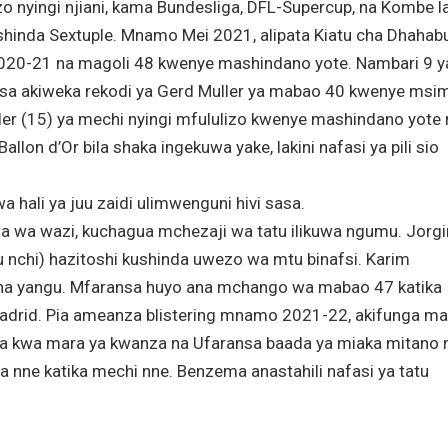
o nyingi njiani, kama Bundesliga, DFL-Supercup, na Kombe l
shinda Sextuple. Mnamo Mei 2021, alipata Kiatu cha Dhahab
020-21 na magoli 48 kwenye mashindano yote. Nambari 9 y
 hasa akiweka rekodi ya Gerd Muller ya mabao 40 kwenye msi
ller (15) ya mechi nyingi mfululizo kwenye mashindano yote 
on d’Or bila shaka ingekuwa yake, lakini nafasi ya pili sio
hali ya juu zaidi ulimwenguni hivi sasa.
wa wazi, kuchagua mchezaji wa tatu ilikuwa ngumu. Jorg
au nchi) hazitoshi kushinda uwezo wa mtu binafsi. Karim
ha yangu. Mfaransa huyo ana mchango wa mabao 47 katika
rid. Pia ameanza blistering mnamo 2021-22, akifunga ma
buka kwa mara ya kwanza na Ufaransa baada ya miaka mitano 
a nne katika mechi nne. Benzema anastahili nafasi ya tatu