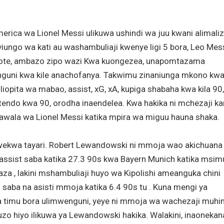
rica wa Lionel Messi ulikuwa ushindi wa juu kwani alimali
iungo wa kati au washambuliaji kwenye ligi 5 bora, Leo Mes
u zote, ambazo zipo wazi Kwa kuongezea, unapomtazama
enguni kwa kile anachofanya. Takwimu zinaniunga mkono kw
opita wa mabao, assist, xG, xA, kupiga shabaha kwa kila 90,
tendo kwa 90, orodha inaendelea. Kwa hakika ni mchezaji ka
utawala wa Lionel Messi katika mpira wa miguu hauna shaka.
kwa tayari. Robert Lewandowski ni mmoja wao akichuana
 assist saba katika 27.3 90s kwa Bayern Munich katika msim
a , lakini mshambuliaji huyo wa Kipolishi ameanguka chini
 saba na asisti mmoja katika 6.4 90s tu . Kuna mengi ya
a timu bora ulimwenguni, yeye ni mmoja wa wachezaji muh
 tuzo hiyo ilikuwa ya Lewandowski hakika. Walakini, inaonekan