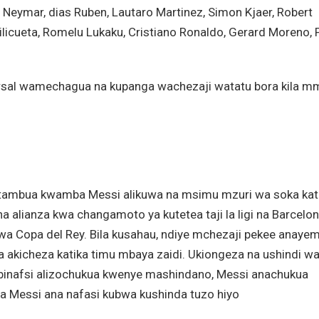
e, Neymar, dias Ruben, Lautaro Martinez, Simon Kjaer, Robert
cueta, Romelu Lukaku, Cristiano Ronaldo, Gerard Moreno, P
ersal wamechagua na kupanga wachezaji watatu bora kila m
 kutambua kwamba Messi alikuwa na msimu mzuri wa soka kat
alianza kwa changamoto ya kutetea taji la ligi na Barcelon
 Copa del Rey. Bila kusahau, ndiye mchezaji pekee anaye
akicheza katika timu mbaya zaidi. Ukiongeza na ushindi w
ibinafsi alizochukua kwenye mashindano, Messi anachukua
ema Messi ana nafasi kubwa kushinda tuzo hiyo