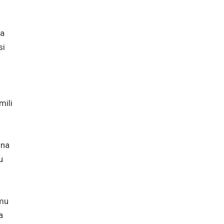
za
si
a
mili
 na
u
imu
a