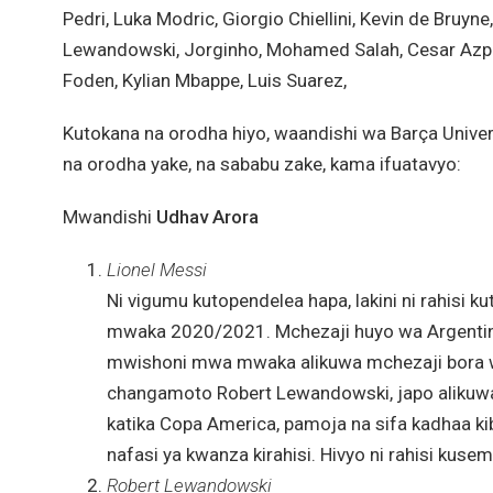
Pedri, Luka Modric, Giorgio Chiellini, Kevin de Bruyn
Lewandowski, Jorginho, Mohamed Salah, Cesar Azpili
Foden, Kylian Mbappe, Luis Suarez,
Kutokana na orodha hiyo, waandishi wa Barça Univ
na orodha yake, na sababu zake, kama ifuatavyo:
Mwandishi
Udhav Arora
Lionel Mess
i
Ni vigumu kutopendelea hapa, lakini ni rahisi
mwaka 2020/2021. Mchezaji huyo wa Argentina 
mwishoni mwa mwaka alikuwa mchezaji bora wa
changamoto Robert Lewandowski, japo alikuwa 
katika Copa America, pamoja na sifa kadhaa k
nafasi ya kwanza kirahisi. Hivyo ni rahisi kus
Robert Lewandowski