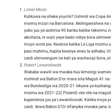
Lionel Messi
Kulikuwa na shaka yoyote? Ushindi wa Copa Ame
msimu mzuri na Barcelona. Akilinganishwa na v
yuko juu ya asilimia 90 karibu katika takwim
akicheza, ni wazi yeye bado ndiye bora ulimw
moyo wote pia. Kwanza katika La Liga msimu uli
pasi muhimu, hupita kwenye eneo la adhabu, Vi
zaidi ulimwenguni na kati ya wachezaji bora, 
Robert Lewandowsk
i
Wababe wawili wa mwaka huu kimsingi wamewe
mshindi wa Ballon D’or mara sita Magoli 41 na
wa Bundesliga wa 2020-21 ilikuwa ya kushangaz
msimu wa 2021-22( Poland) vile vile na magoli
kupendeza juu ya Lewandowski. Katika moja y
zaidi. Ikiwa Ballon D’Or ilifanyika mwaka jana,