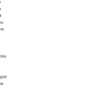
a
u
a
mu
na
inho
goli
na