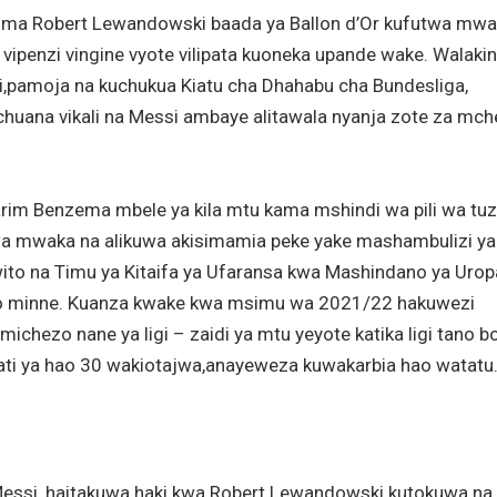
ma Robert Lewandowski baada ya Ballon d’Or kufutwa mw
 vipenzi vingine vyote vilipata kuoneka upande wake. Walakini
,pamoja na kuchukua Kiatu cha Dhahabu cha Bundesliga,
ichuana vikali na Messi ambaye alitawala nyanja zote za mc
arim Benzema mbele ya kila mtu kama mshindi wa pili wa tu
wa mwaka na alikuwa akisimamia peke yake mashambulizi ya
 wito na Timu ya Kitaifa ya Ufaransa kwa Mashindano ya Urop
o minne. Kuanza kwake kwa msimu wa 2021/22 hakuwezi
chezo nane ya ligi – zaidi ya mtu yeyote katika ligi tano bo
kati ya hao 30 wakiotajwa,anayeweza kuwakarbia hao watatu
essi, haitakuwa haki kwa Robert Lewandowski kutokuwa na 