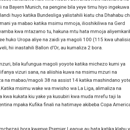
na Bayern Munich, na pengine bila yeye timu hiyo ingekuwa
andi huyo katika Bundesliga yalistahili kiatu cha Dhahabu c
rumani ya mabao katika msimu mmoja, ilioshikiliwa na Gerd
li kwamba kwa mtazamo tu, hakuna mtu hata mmoja aliyemkarib
huko Uropa aliye na zaidi ya magoli 100 (115 kwa uhalisia
i, hii inastahili Ballon d’Or, au kumaliza 2 bora.
ri, bila kufungua magoli yoyote katika michezo kumi ya
fanya vizuri sana, na aliishia kuwa na msimu mzuri na
iza na mabao/magoli 38 na assist 14 katika mashindano yote
.Katika msimu wake wa mwisho wa La Liga, alimaliza na
 kwa kukata kiu yake ya kusubiri kwa muda mrefu taji la
ntina mpaka Kufika finali na hatimaye akibeba Copa Americ
chezaji bora kwenye Premier League au hata katika klabu 