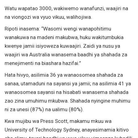
Watu wapatao 3000, wakiwemo wanafunzi, waajiri na
na viongozi wa vyuo vikuu, walihojiwa.
Ripoti inasema: “Wasomi wengi wanapohitimu
wanakuwa na madeni makubwa, huku wakitumbukia
kwenye jamii isiyoweza kuwaajiri. Zaidi ya nusu ya
waajiri wa Australia wanasema baadhi ya shahada za
menejimenti na biashara hazifai.”
Hata hivyo, asilimia 36 ya wanaosomea shahada za
sanaa, utamaduni na sayansi ya jamii; na asilimia 41 ya
wanaosomea sayansi na hisabati wanasema shahada
zao zina umuhimu mkubwa. Shahada nyingine muhimu
ni za unesi (87%) na ualimu (80%).
Kwa mujibu wa Press Scott, makamu mkuu wa
University of Technology Sydney, anayesimamia kitivo