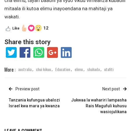
cha elimu, tayari baadhi ya vyuo vikuu vimeanza kubadili
mitaala ili kutoa elimu inayoendana na mahitaji ya
wakati.
12
Like
Share this story
More :
australia
chui kikuu
Education
elimu
shahada
utafiti
,
,
,
,
,
Preview post
Next post
Tanzania kufungua ubalozi
Jukwaa la wahariri lampasha
Israel kwa mara ya kwanza
Rais Magufuli kuhusu
wasiojulikana
LEAVE A COMMENT