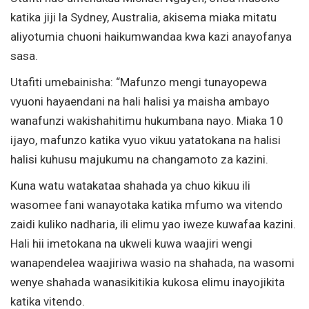
katika jiji la Sydney, Australia, akisema miaka mitatu
aliyotumia chuoni haikumwandaa kwa kazi anayofanya
sasa.
Utafiti umebainisha: “Mafunzo mengi tunayopewa
vyuoni hayaendani na hali halisi ya maisha ambayo
wanafunzi wakishahitimu hukumbana nayo. Miaka 10
ijayo, mafunzo katika vyuo vikuu yatatokana na halisi
halisi kuhusu majukumu na changamoto za kazini.
Kuna watu watakataa shahada ya chuo kikuu ili
wasomee fani wanayotaka katika mfumo wa vitendo
zaidi kuliko nadharia, ili elimu yao iweze kuwafaa kazini.
Hali hii imetokana na ukweli kuwa waajiri wengi
wanapendelea waajiriwa wasio na shahada, na wasomi
wenye shahada wanasikitikia kukosa elimu inayojikita
katika vitendo.