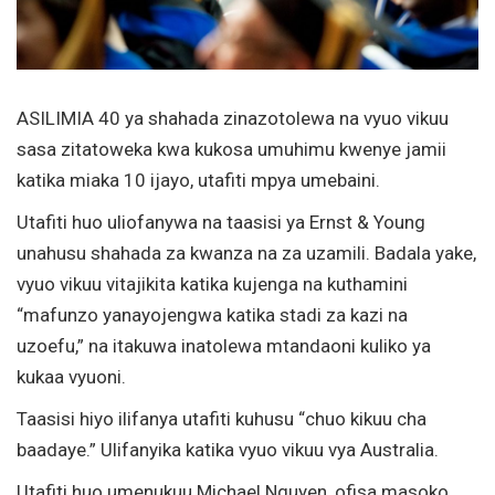
ASILIMIA 40 ya shahada zinazotolewa na vyuo vikuu
sasa zitatoweka kwa kukosa umuhimu kwenye jamii
katika miaka 10 ijayo, utafiti mpya umebaini.
Utafiti huo uliofanywa na taasisi ya Ernst & Young
unahusu shahada za kwanza na za uzamili. Badala yake,
vyuo vikuu vitajikita katika kujenga na kuthamini
“mafunzo yanayojengwa katika stadi za kazi na
uzoefu,” na itakuwa inatolewa mtandaoni kuliko ya
kukaa vyuoni.
Taasisi hiyo ilifanya utafiti kuhusu “chuo kikuu cha
baadaye.” Ulifanyika katika vyuo vikuu vya Australia.
Utafiti huo umenukuu Michael Nguyen, ofisa masoko