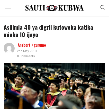
Asilimia 40 ya digrii kutoweka katika
miaka 10 ijayo
Ansbert Ngurumo
2nd May 2018
0 Comments